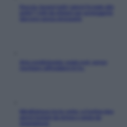
Doccia, lavarsi tutti i giorni fa male alla
pelle? I miti da sfatare per proteggerla
davvero senza stressarla
Aria condizionata: usala così, senza
rischiare raffreddore & Co.
Mindfulness tra le vette: a Cortina due
giorni lontani da stress e ansia da
smartphone