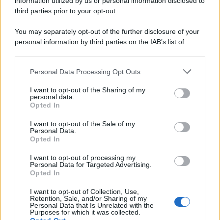
information utilized by us or personal information disclosed to
third parties prior to your opt-out.
You may separately opt-out of the further disclosure of your
personal information by third parties on the IAB’s list of
downstream participants.
Personal Data Processing Opt Outs
This information may also be disclosed by us to third parties
on the IAB’s List of Downstream Participants that may further
I want to opt-out of the Sharing of my
disclose it to other third parties.
personal data.
Opted In
Please note that this website/app uses one or more Google
services and may gather and store information including but
I want to opt-out of the Sale of my
Personal Data.
not limited to your visit or usage behaviour. You may click to
Opted In
grant or deny consent to Google and its third-party tags to
use your data for below specified purposes in below Google
I want to opt-out of processing my
consent section.
Personal Data for Targeted Advertising.
Opted In
I want to opt-out of Collection, Use,
Retention, Sale, and/or Sharing of my
Personal Data that Is Unrelated with the
Purposes for which it was collected.