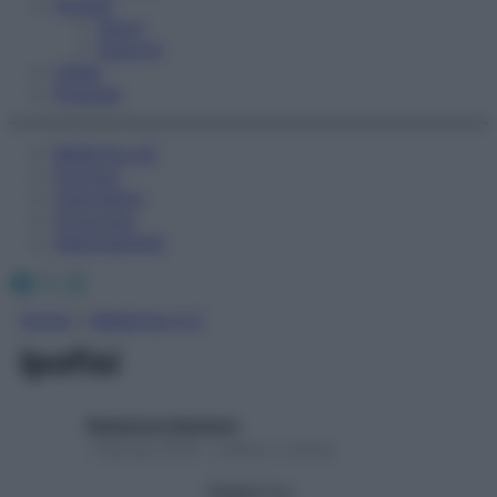
Fitness
Sport
Esercizi
Video
Podcast
Medicina AZ
Farmaci
Calcolatori
Oroscopo
Abbonamenti
Facebook
X
Instagram
Home
»
Medicina A-Z
Ipofisi
Redazione Starbene
1 Gennaio 2025 – Lettura 1 minuto
Seguici su