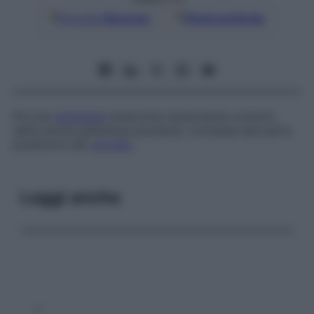
Google
Discover
Fonti preferite
Piccola
ghiandola
endocrina (secernente ormoni),
detta anche
ghiandola pituitaria
, connessa alla parte
posteriore del
cervello
.
Leggi anche