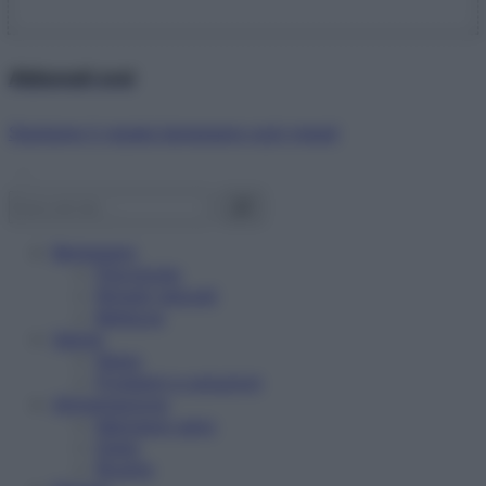
Abbonati ora!
Starbene ti regala benessere ogni mese!
Benessere
Psicologia
Rimedi naturali
Bellezza
Salute
News
Problemi e soluzioni
Alimentazione
Mangiare sano
Diete
Ricette