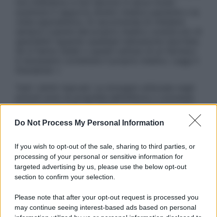
non intendono e non devono in alcun modo
sostituire il rapporto diretto medico-paziente o la
visita specialistica. Si raccomanda di chiedere
sempre il parere del proprio medico curante e/o di
specialisti riguardo qualsiasi indicazione riportata.
Se si hanno dubbi o quesiti sull’uso di un farmaco
è necessario contattare il proprio medico. Leggi il
Disclaimer »
Tutti i diritti riservati. Le immagini utilizzate negli
articoli sono di proprietà dell’editore o concesse
in licenza per l’uso. È vietata la riproduzione non
autorizzata.
Do Not Process My Personal Information
If you wish to opt-out of the sale, sharing to third parties, or
processing of your personal or sensitive information for
Informativa
targeted advertising by us, please use the below opt-out
Privacy Policy
section to confirm your selection.
Cookie Policy
Note Legali
Please note that after your opt-out request is processed you
Preferenze Privacy
may continue seeing interest-based ads based on personal