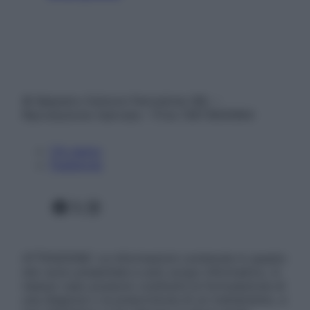
© Belpietro Edizioni Periodiche SRL –
Riproduzione riservata – P.Iva 13673600964
Chi siamo
Pubblicità
Facebook
X
Instagram
ATTENZIONE: Le informazioni contenute in questo
sito sono presentate a solo scopo informativo, in
nessun caso possono costituire la formulazione di
una diagnosi o la prescrizione di un trattamento, e