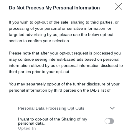
Do Not Process My Personal Information
Informativa
Privacy Policy
If you wish to opt-out of the sale, sharing to third parties, or
Cookie Policy
processing of your personal or sensitive information for
Note Legali
targeted advertising by us, please use the below opt-out
Preferenze Privacy
section to confirm your selection.
Please note that after your opt-out request is processed you
may continue seeing interest-based ads based on personal
information utilized by us or personal information disclosed to
third parties prior to your opt-out.
You may separately opt-out of the further disclosure of your
personal information by third parties on the IAB’s list of
downstream participants.
Personal Data Processing Opt Outs
This information may also be disclosed by us to third parties
on the IAB’s List of Downstream Participants that may further
I want to opt-out of the Sharing of my
disclose it to other third parties.
personal data.
Opted In
Please note that this website/app uses one or more Google