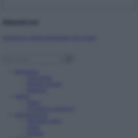
Abbonati ora!
Starbene ti regala benessere ogni mese!
Benessere
Psicologia
Rimedi naturali
Bellezza
Salute
News
Problemi e soluzioni
Alimentazione
Mangiare sano
Diete
Ricette