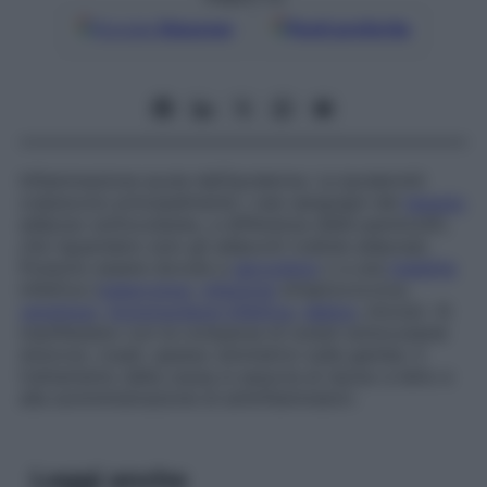
Google
Discover
Fonti preferite
Infiammazione acuta dell’ipoderma. Le ipodermiti
colpiscono principalmente i vasi sanguigni del
tessuto
adiposo sottocutaneo, a differenza delle pannicoliti,
che riguardano solo gli adipociti (cellule adipose).
Possono essere dovute a
sarcoidosi
o a una
malattia
infettiva (
tubercolosi
,
infezione
streptococcica,
yersiniosi
,
mononucleosi infettiva
,
lebbra
, micosi). Si
manifestano con la comparsa di noduli sottocutanei
dolorosi, rosati, spesso simmetrici sulle gambe. Il
trattamento della causa si associa al riposo a letto e
alla somministrazione di antinfiammatori.
Leggi anche