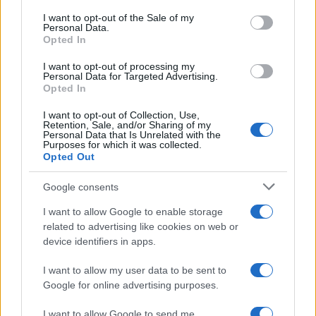
services and may gather and store information including but
I want to opt-out of the Sale of my
Personal Data.
not limited to your visit or usage behaviour. You may click to
Opted In
grant or deny consent to Google and its third-party tags to
use your data for below specified purposes in below Google
I want to opt-out of processing my
consent section.
Personal Data for Targeted Advertising.
Opted In
I want to opt-out of Collection, Use,
Retention, Sale, and/or Sharing of my
Personal Data that Is Unrelated with the
Purposes for which it was collected.
Opted Out
Google consents
I want to allow Google to enable storage
related to advertising like cookies on web or
device identifiers in apps.
I want to allow my user data to be sent to
Google for online advertising purposes.
I want to allow Google to send me