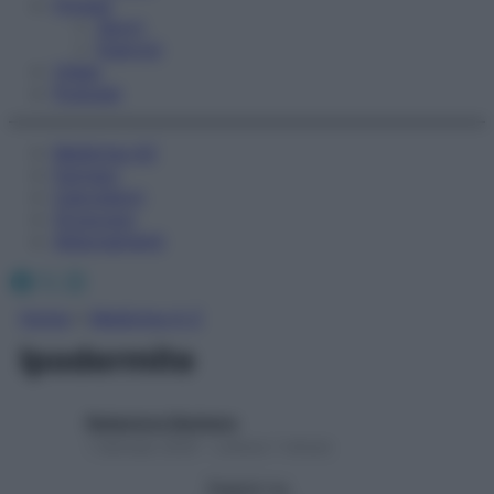
Fitness
Sport
Esercizi
Video
Podcast
Medicina AZ
Farmaci
Calcolatori
Oroscopo
Abbonamenti
Facebook
X
Instagram
Home
»
Medicina A-Z
Ipodermite
Redazione Starbene
1 Gennaio 2025 – Lettura 1 minuto
Seguici su