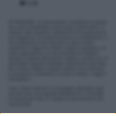
Facebook
X
Instagram
ATTENZIONE: Le informazioni contenute in questo
sito sono presentate a solo scopo informativo, in
nessun caso possono costituire la formulazione di
una diagnosi o la prescrizione di un trattamento, e
non intendono e non devono in alcun modo
sostituire il rapporto diretto medico-paziente o la
visita specialistica. Si raccomanda di chiedere
sempre il parere del proprio medico curante e/o di
specialisti riguardo qualsiasi indicazione riportata.
Se si hanno dubbi o quesiti sull’uso di un farmaco
è necessario contattare il proprio medico. Leggi il
Disclaimer »
Tutti i diritti riservati. Le immagini utilizzate negli
articoli sono di proprietà dell’editore o concesse
in licenza per l’uso. È vietata la riproduzione non
autorizzata.