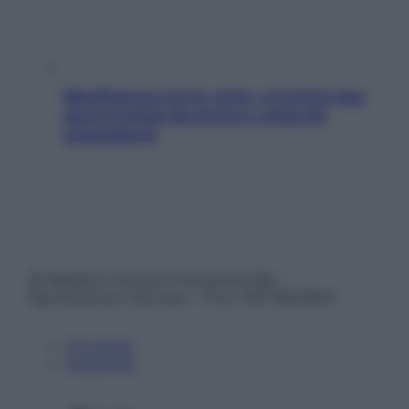
Mindfulness tra le vette: a Cortina due
giorni lontani da stress e ansia da
smartphone
© Belpietro Edizioni Periodiche SRL –
Riproduzione riservata – P.Iva 13673600964
Chi siamo
Pubblicità