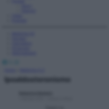
Fitness
Sport
Esercizi
Video
Podcast
Medicina AZ
Farmaci
Calcolatori
Oroscopo
Abbonamenti
Facebook
X
Instagram
Home
»
Medicina A-Z
Ipoaldosteronismo
Redazione Starbene
1 Gennaio 2025 – Lettura 2 minuti
Seguici su