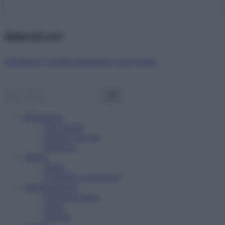
Abbonati ora!
Starbene ti regala benessere ogni mese!
Benessere
Psicologia
Rimedi naturali
Bellezza
Salute
News
Problemi e soluzioni
Alimentazione
Mangiare sano
Diete
Ricette