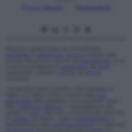
Google
Discover
Fonti preferite
Affezione caratterizzata da un’insufficiente
secrezione
di
aldosterone
(
ormone
prodotto dalle
corticali del surrene a partire dal
progesterone
, la cui
funzione è di regolare il
metabolismo
del
sodio
mantenendo costante il
volume
del
sangue
circolante).
L’ipoaldosteronismo primitivo, il più frequente, è
legato a un danno diretto a carico della
zona
glomerulare
delle ghiandole corticosurrenali (tipico
della
malattia di Addison
): è responsabile di una
perdita di
sodio
nelle urine e di un’anomala ritenzione
di
potassio
nei tessuti, causa di
disidratazione
e
abbassamento della
pressione arteriosa
. Si osservano
iponatriemia
(diminuzione dei livelli di
sodio
nel