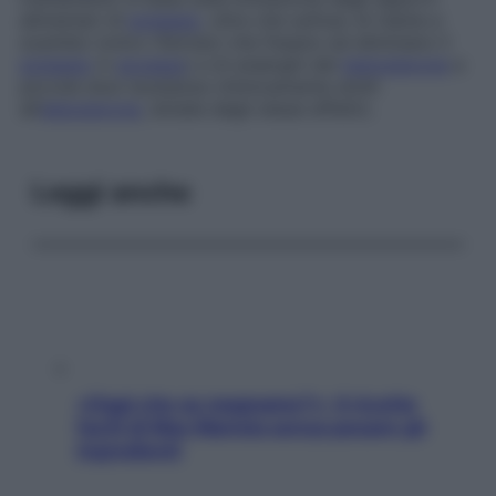
alimentari di
potassio
, oltre che sull’uso di resine a
scambio ionico (farmaci che fissano ed eliminano il
potassio
in
eccesso
) e di analoghi del
testosterone
a
piccole dosi (sostanze chimicamente simili
all’
aldosterone
, dotate degli stessi effetti).
Leggi anche
«Oggi che se magnamo?»: 4 ricette
facili di Max Mariola senza pesare gli
ingredienti