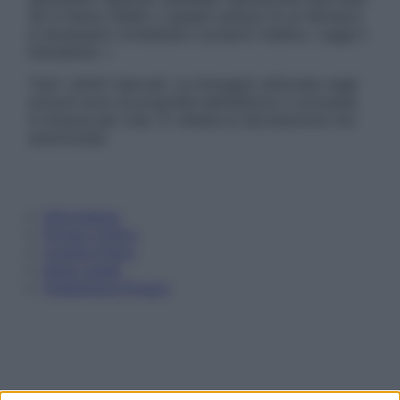
Se si hanno dubbi o quesiti sull’uso di un farmaco
è necessario contattare il proprio medico. Leggi il
Disclaimer »
Tutti i diritti riservati. Le immagini utilizzate negli
articoli sono di proprietà dell’editore o concesse
in licenza per l’uso. È vietata la riproduzione non
autorizzata.
Informativa
Privacy Policy
Cookie Policy
Note Legali
Preferenze Privacy