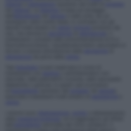
plasma
) e
iperkaliemia
(aumento dei livelli di
potassio
nel
plasma
). La
diagnosi
si basa sul dosaggio
dell’
aldosterone
nel
sangue
e nelle urine, da cui
emergono valori molto bassi, in contrasto con gli
elevati livelli ematici di
renina
(
ormone
prodotto dai
reni, che stimola la
secrezione
di
aldosterone
). Il
trattamento consiste nella somministrazione di 9-a-
fluoroidrocortisone. L’ipoaldosteronismo secondario è
dovuto a scarsa stimolazione della
secrezione
di
aldosterone
da parte della
renina
.
Tale
fenomeno
si può osservare in corso di
trattamento con
eparina
o antinfiammatori non
steroidei, nelle pielonefriti croniche, nelle neuropatie
diabetiche o gottose. In questi casi si produce
un’
iperkaliemia
(aumento del
potassio
nel
sangue
),
associata a bassissimi livelli ematici di
aldosterone
e
renina
.
I sintomi sono
disidratazione
,
vomito
e abbassamento
della
pressione arteriosa
, cui si aggiungono gli effetti
dell’
iperkaliemia
(anomalie del ritmo cardiaco). Il
trattamento si basa sulla limitazione degli apporti