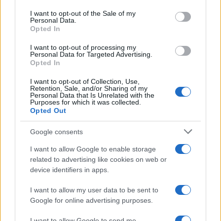
Please note that this website/app uses one or more Google
services and may gather and store information including but
I want to opt-out of the Sale of my
Personal Data.
not limited to your visit or usage behaviour. You may click to
Opted In
grant or deny consent to Google and its third-party tags to
use your data for below specified purposes in below Google
I want to opt-out of processing my
consent section.
Personal Data for Targeted Advertising.
Opted In
I want to opt-out of Collection, Use,
Retention, Sale, and/or Sharing of my
Personal Data that Is Unrelated with the
Purposes for which it was collected.
Opted Out
Google consents
I want to allow Google to enable storage
related to advertising like cookies on web or
device identifiers in apps.
I want to allow my user data to be sent to
Google for online advertising purposes.
I want to allow Google to send me