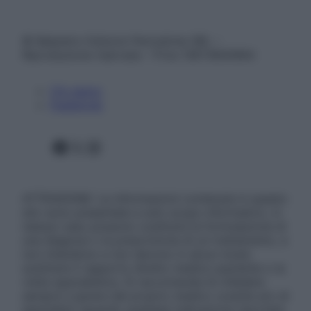
© Belpietro Edizioni Periodiche SRL –
Riproduzione riservata – P.Iva 13673600964
Chi siamo
Pubblicità
Facebook
X
Instagram
ATTENZIONE: Le informazioni contenute in questo
sito sono presentate a solo scopo informativo, in
nessun caso possono costituire la formulazione di
una diagnosi o la prescrizione di un trattamento, e
non intendono e non devono in alcun modo
sostituire il rapporto diretto medico-paziente o la
visita specialistica. Si raccomanda di chiedere
sempre il parere del proprio medico curante e/o di
specialisti riguardo qualsiasi indicazione riportata.