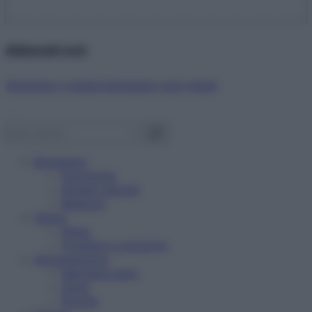
Abbonati ora!
Starbene ti regala benessere ogni mese!
Benessere
Psicologia
Rimedi naturali
Bellezza
Salute
News
Problemi e soluzioni
Alimentazione
Mangiare sano
Diete
Ricette