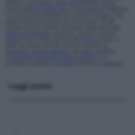
senile), a una
frattura
della
rocca
petrosa (parte
interna dell’
osso temporale
) o alla
malattia
di Ménière,
i cui sintomi più evidenti sono fischi e vertigini. Può
essere inoltre provocata da rumori oltre i 90 dB
(traumi sonori), farmaci ototossici (aminoglicosidi,
acido acetilsalicilico
, diuretici). Quando a essere
colpite
sono le fibre nervose del
nervo
acustico o
delle vie uditive centrali, occorre ricercare un
neurinoma
(
tumore
benigno
) del
nervo
acustico,
un’
infezione
(
meningite cerebrospinale
) o un
problema vascolare (
trombosi
arteriosa o
spasmo
).
Leggi anche