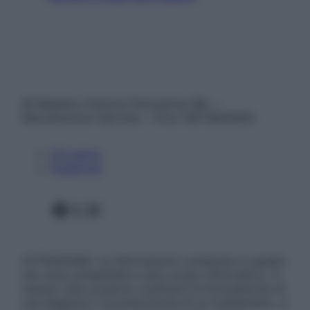
© Belpietro Edizioni Periodiche SRL –
Riproduzione riservata – P.Iva 13673600964
Chi siamo
Pubblicità
Facebook
X
Instagram
ATTENZIONE: Le informazioni contenute in questo
sito sono presentate a solo scopo informativo, in
nessun caso possono costituire la formulazione di
una diagnosi o la prescrizione di un trattamento, e