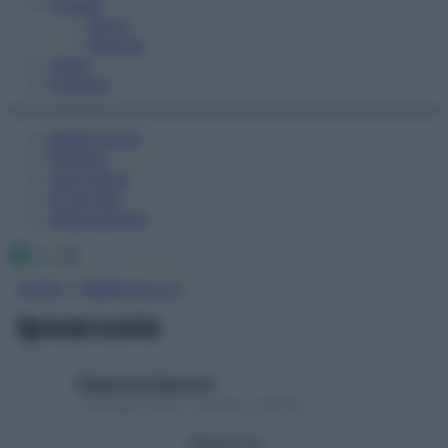
Fitness
Sport
Esercizi
Video
Podcast
Medicina AZ
Farmaci
Calcolatori
Oroscopo
Abbonamenti
Facebook
X
Instagram
Home
»
Medicina A-Z
Ipoacusia
Redazione Starbene
1 Gennaio 2025 – Lettura 1 minuto
Seguici su