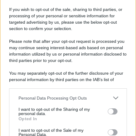
If you wish to opt-out of the sale, sharing to third parties, or
processing of your personal or sensitive information for
targeted advertising by us, please use the below opt-out
section to confirm your selection.
Please note that after your opt-out request is processed you
may continue seeing interest-based ads based on personal
information utilized by us or personal information disclosed to
third parties prior to your opt-out.
You may separately opt-out of the further disclosure of your
personal information by third parties on the IAB’s list of
downstream participants.
Personal Data Processing Opt Outs
This information may also be disclosed by us to third parties
on the IAB’s List of Downstream Participants that may further
I want to opt-out of the Sharing of my
disclose it to other third parties.
personal data.
Opted In
Please note that this website/app uses one or more Google
services and may gather and store information including but
I want to opt-out of the Sale of my
Personal Data.
not limited to your visit or usage behaviour. You may click to