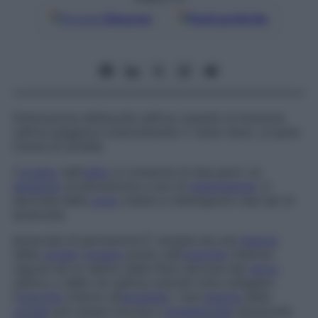
Google
Discover
Fonti preferite
Diminuzione dell’acuità uditiva; quando la funzione
uditiva peggiora notevolmente o viene meno, si parla
invece di
sordità
.
L’
organo
dell’
udito
si compone di due parti: un
apparato
di percezione e uno di
trasmissione
. A
seconda della
zona
colpita si distinguono due tipi di
ipoacusia.
Ipoacusia di percezione
È causata da una
lesione
della
coclea
(
organo
posto nell’
orecchio
interno)
oppure da un danno delle fibre nervose del
nervo
uditivo o delle vie uditive centrali (che collegano
l’
orecchio
interno all’
encefalo
). Una
lesione
della
coclea
può essere dovuta a
presbiacusia
(ipoacusia