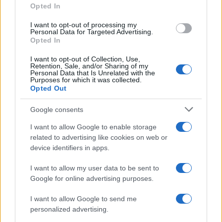
Opted In
grant or deny consent to Google and its third-party tags to
use your data for below specified purposes in below Google
I want to opt-out of processing my
consent section.
Personal Data for Targeted Advertising.
Opted In
I want to opt-out of Collection, Use,
Retention, Sale, and/or Sharing of my
Personal Data that Is Unrelated with the
Purposes for which it was collected.
Opted Out
Google consents
I want to allow Google to enable storage
related to advertising like cookies on web or
device identifiers in apps.
I want to allow my user data to be sent to
Google for online advertising purposes.
I want to allow Google to send me
personalized advertising.