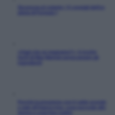
Sicurezza al volante: i 5 consigli dell’ex
pilota di Formula 1
«Oggi che se magnamo?»: 4 ricette
facili di Max Mariola senza pesare gli
ingredienti
Perché la pressione con il caldo scende
e sale all’improvviso: cosa succede alle
donne e cosa fare subito