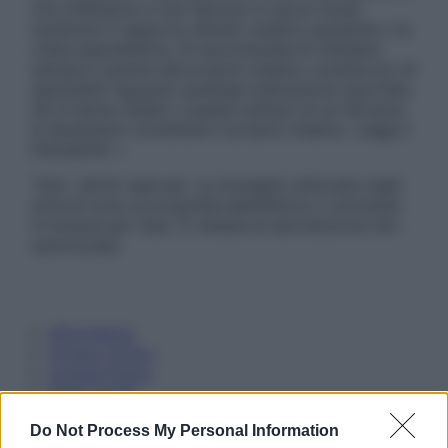
non intendono e non devono in alcun modo
sostituire il rapporto diretto medico-paziente o la
visita specialistica. Si raccomanda di chiedere
sempre il parere del proprio medico curante e/o di
specialisti riguardo qualsiasi indicazione riportata.
Se si hanno dubbi o quesiti sull’uso di un farmaco
è necessario contattare il proprio medico. Leggi il
Disclaimer »
Tutti i diritti riservati. Le immagini utilizzate negli
articoli sono di proprietà dell’editore o concesse
in licenza per l’uso. È vietata la riproduzione non
autorizzata.
Informativa
Privacy Policy
Cookie Policy
Note Legali
Preferenze Privacy
Do Not Process My Personal Information