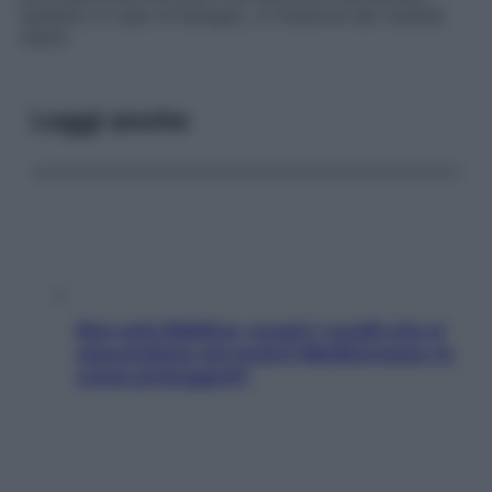
soltanto in caso di bisogno, in funzione dei risultati
clinici.
Leggi anche
Non solo Maldive: scopri i coralli che si
nascondono nel nostro Mediterraneo (e
come proteggerli)