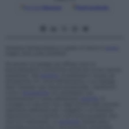
Google
Discover
Fonti preferite
Sostanza farmacologica in grado di indurre il
sonno
,
meglio nota come
sonnifero.
Gli ipnotici di impiego più diffuso sono le
benzodiazepine (conosciute anche per la loro azione
ansiolitica). Nel
bambino
si preferisce il ricorso ad
antistaminici H1, come l’alimemazina, il cui impiego
deve rimanere una misura eccezionale. I barbiturici
come il
fenobarbital
non andrebbero più
somministrati a causa dell’elevata
tossicità
. Si
consiglia di riservare l’uso degli ipnotici alle insonnie
realmente debilitanti per il soggetto e di limitarne
l’assunzione a un periodo il più breve possibile (non
oltre le 4 settimane). La
posologia
iniziale deve
prevedere piccole dosi, che andranno aumentate