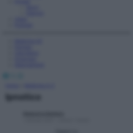
Fitness
Sport
Esercizi
Video
Podcast
Medicina AZ
Farmaci
Calcolatori
Oroscopo
Abbonamenti
Facebook
X
Instagram
Home
»
Medicina A-Z
Ipnotico
Redazione Starbene
1 Gennaio 2025 – Lettura 1 minuto
Seguici su