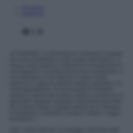
Chi siamo
Pubblicità
Facebook
X
Instagram
ATTENZIONE: Le informazioni contenute in questo
sito sono presentate a solo scopo informativo, in
nessun caso possono costituire la formulazione di
una diagnosi o la prescrizione di un trattamento, e
non intendono e non devono in alcun modo
sostituire il rapporto diretto medico-paziente o la
visita specialistica. Si raccomanda di chiedere
sempre il parere del proprio medico curante e/o di
specialisti riguardo qualsiasi indicazione riportata.
Se si hanno dubbi o quesiti sull’uso di un farmaco
è necessario contattare il proprio medico. Leggi il
Disclaimer »
Tutti i diritti riservati. Le immagini utilizzate negli