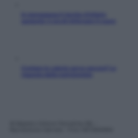
In menopausa il rischio d’infarto
aumenta: è ora di rinforzare il cuore
Contare le calorie serve ancora? La
risposta della nutrizionista
© Belpietro Edizioni Periodiche SRL –
Riproduzione riservata – P.Iva 13673600964