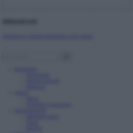
Abbonati ora!
Starbene ti regala benessere ogni mese!
Benessere
Psicologia
Rimedi naturali
Bellezza
Salute
News
Problemi e soluzioni
Alimentazione
Mangiare sano
Diete
Ricette