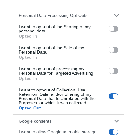
downstream participants.
Personal Data Processing Opt Outs
This information may also be disclosed by us to third parties
on the IAB’s List of Downstream Participants that may further
I want to opt-out of the Sharing of my
disclose it to other third parties.
personal data.
Opted In
Please note that this website/app uses one or more Google
services and may gather and store information including but
I want to opt-out of the Sale of my
Personal Data.
not limited to your visit or usage behaviour. You may click to
Opted In
grant or deny consent to Google and its third-party tags to
use your data for below specified purposes in below Google
I want to opt-out of processing my
consent section.
Personal Data for Targeted Advertising.
Opted In
I want to opt-out of Collection, Use,
Retention, Sale, and/or Sharing of my
Personal Data that Is Unrelated with the
Purposes for which it was collected.
Opted Out
Google consents
I want to allow Google to enable storage