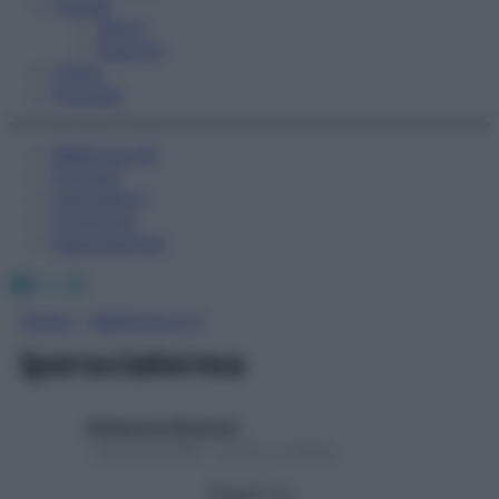
Fitness
Sport
Esercizi
Video
Podcast
Medicina AZ
Farmaci
Calcolatori
Oroscopo
Abbonamenti
Facebook
X
Instagram
Home
»
Medicina A-Z
Iperscialorrea
Redazione Starbene
1 Gennaio 2025 – Lettura 1 minuto
Seguici su