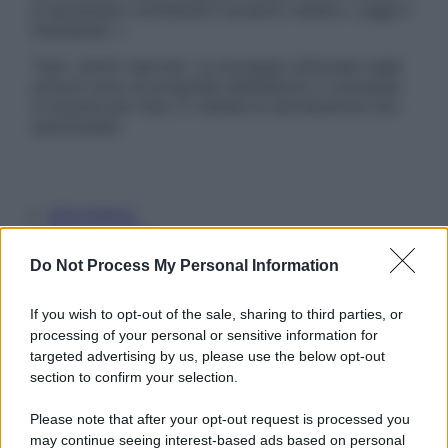
è necessario contattare il proprio medico. Leggi il
Disclaimer »
Tutti i diritti riservati. Le immagini utilizzate negli
articoli sono di proprietà dell’editore o concesse
in licenza per l’uso. È vietata la riproduzione non
autorizzata.
Informativa
Privacy Policy
Cookie Policy
Do Not Process My Personal Information
Note Legali
Preferenze Privacy
If you wish to opt-out of the sale, sharing to third parties, or
processing of your personal or sensitive information for
targeted advertising by us, please use the below opt-out
section to confirm your selection.
Please note that after your opt-out request is processed you
may continue seeing interest-based ads based on personal