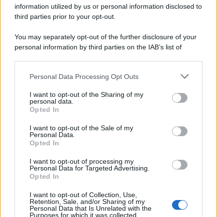
information utilized by us or personal information disclosed to
third parties prior to your opt-out.
You may separately opt-out of the further disclosure of your
personal information by third parties on the IAB’s list of
downstream participants.
Personal Data Processing Opt Outs
This information may also be disclosed by us to third parties
on the IAB’s List of Downstream Participants that may further
I want to opt-out of the Sharing of my
disclose it to other third parties.
personal data.
Opted In
Please note that this website/app uses one or more Google
services and may gather and store information including but
I want to opt-out of the Sale of my
Personal Data.
not limited to your visit or usage behaviour. You may click to
Opted In
grant or deny consent to Google and its third-party tags to
use your data for below specified purposes in below Google
I want to opt-out of processing my
consent section.
Personal Data for Targeted Advertising.
Opted In
I want to opt-out of Collection, Use,
Retention, Sale, and/or Sharing of my
Personal Data that Is Unrelated with the
Purposes for which it was collected.