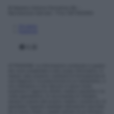
© Belpietro Edizioni Periodiche SRL –
Riproduzione riservata – P.Iva 13673600964
Chi siamo
Pubblicità
Facebook
X
Instagram
ATTENZIONE: Le informazioni contenute in questo
sito sono presentate a solo scopo informativo, in
nessun caso possono costituire la formulazione di
una diagnosi o la prescrizione di un trattamento, e
non intendono e non devono in alcun modo
sostituire il rapporto diretto medico-paziente o la
visita specialistica. Si raccomanda di chiedere
sempre il parere del proprio medico curante e/o di
specialisti riguardo qualsiasi indicazione riportata.
Se si hanno dubbi o quesiti sull’uso di un farmaco