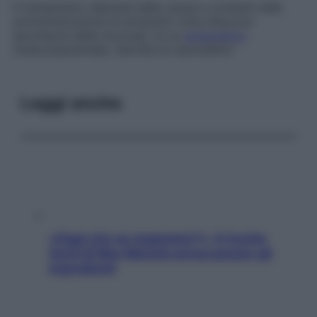
Il trattamento dipende dalla causa e consiste nella
somministrazione di atropinici (che inducono
secchezza delle mucose), di un
antiemetico
(metoclopramide), talvolta di neurolettici.
Leggi anche
«Oggi che se magnamo?»: 4 ricette
facili di Max Mariola senza pesare gli
ingredienti