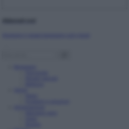
Abbonati ora!
Starbene ti regala benessere ogni mese!
Benessere
Psicologia
Rimedi naturali
Bellezza
Salute
News
Problemi e soluzioni
Alimentazione
Mangiare sano
Diete
Ricette