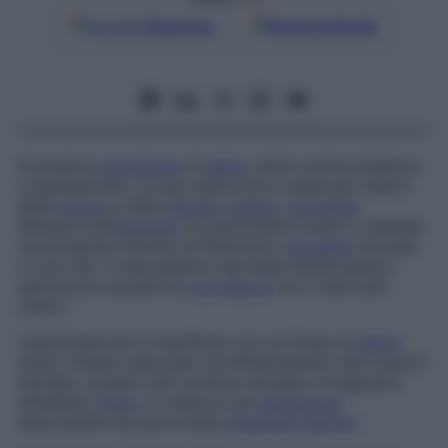
Google
Discover
Fonti preferite
Eccessiva
secrezione
di
saliva
; detto anche
ptialismo
e
ipersialorrea
. Le sue cause sono numerose: lesioni
della
bocca
e della
faringe
,
angina
,
stomatite
,
affezioni dell’
esofago
(in particolare tumori), malattie
neurologiche (morbo di Parkinson,
nevralgia
facciale
e così via). Il meccanismo alla base dell’eccessiva
salivazione durante la
gravidanza
non è del tutto
chiaro.
L’iperscialorrea si manifesta con un flusso di
saliva
molto intenso associato ad affaticamento dei muscoli
faringei, causato dal continuo bisogno di deglutire.
All’esame
clinico
si osserva una
secrezione
abbondante da parte delle
ghiandole salivari
.