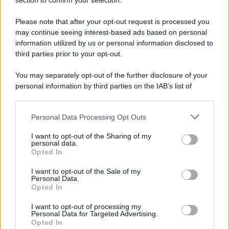
Note Legali
section to confirm your selection.
Preferenze Privacy
Please note that after your opt-out request is processed you
may continue seeing interest-based ads based on personal
information utilized by us or personal information disclosed to
third parties prior to your opt-out.
You may separately opt-out of the further disclosure of your
personal information by third parties on the IAB’s list of
downstream participants.
Personal Data Processing Opt Outs
This information may also be disclosed by us to third parties
on the IAB’s List of Downstream Participants that may further
I want to opt-out of the Sharing of my
disclose it to other third parties.
personal data.
Opted In
Please note that this website/app uses one or more Google
services and may gather and store information including but
I want to opt-out of the Sale of my
Personal Data.
not limited to your visit or usage behaviour. You may click to
Opted In
grant or deny consent to Google and its third-party tags to
use your data for below specified purposes in below Google
I want to opt-out of processing my
consent section.
Personal Data for Targeted Advertising.
Opted In