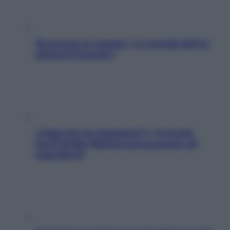
Sicurezza al volante: i 5 consigli dell’ex
pilota di Formula 1
«Oggi che se magnamo?»: 4 ricette
facili di Max Mariola senza pesare gli
ingredienti