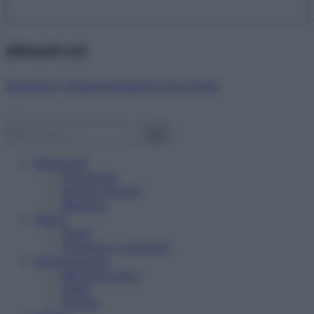
Abbonati ora!
Starbene ti regala benessere ogni mese!
Benessere
Psicologia
Rimedi naturali
Bellezza
Salute
News
Problemi e soluzioni
Alimentazione
Mangiare sano
Diete
Ricette