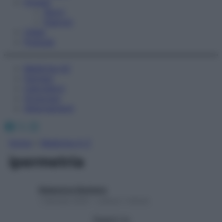
Fitness
Sport
Esercizi
Video
Podcast
Medicina AZ
Farmaci
Calcolatori
Oroscopo
Abbonamenti
Facebook
X
Instagram
Home
»
Medicina A-Z
ipermetria
Redazione Starbene
1 Gennaio 2025 – Lettura 1 minuto
Seguici su