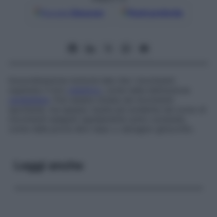
Google
Discover
Fonti preferite
Incoordinazione motoria tale che i movimenti
superano il loro
obiettivo
, come nella disfunzione
cerebellare
. Può essere notata nei movimenti
spontanei, ma spesso risulta più evidente nel corso di
movimenti eseguiti rapidamente sotto comando,
come nelle prove dito-naso o calcagno-ginocchio.
Leggi anche