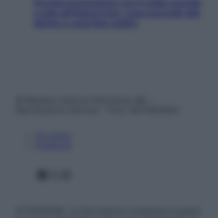
Perché la pressione con il caldo scende
e sale all’improvviso: cosa succede alle
donne e cosa fare subito
© Belpietro Edizioni Periodiche SRL –
Riproduzione riservata – P.Iva 13673600964
Chi siamo
Pubblicità
Facebook
X
Instagram
ATTENZIONE: Le informazioni contenute in questo