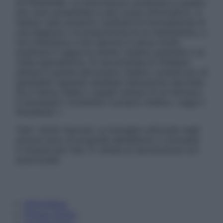
ATTENZIONE: Le informazioni contenute in questo
sito sono presentate a solo scopo informativo, in
nessun caso possono costituire la formulazione di
una diagnosi o la prescrizione di un trattamento, e
non intendono e non devono in alcun modo
sostituire il rapporto diretto medico-paziente o la
visita specialistica. Si raccomanda di chiedere
sempre il parere del proprio medico curante e/o di
specialisti riguardo qualsiasi indicazione riportata.
Se si hanno dubbi o quesiti sull’uso di un farmaco
è necessario contattare il proprio medico. Leggi il
Disclaimer »
Tutti i diritti riservati. Le immagini utilizzate negli
articoli sono di proprietà dell’editore o concesse
in licenza per l’uso. È vietata la riproduzione non
autorizzata.
Informativa
Privacy Policy