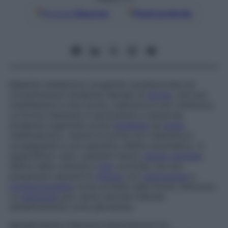
Google
Discover
Fonti preferite
Malattia metabolica congenita caratterizzata da
concentrazioni ematiche elevate di
glicina
, che può
manifestarsi in due forme, chetosica e non chetosica.
La forma chetosica è secondaria a numerose
acidemie organiche come l’
acidemia
da
acido
metilmalonico, mentre la forma non chetosica è
conseguente a uno specifico difetto enzimatico. In
quest’ultimo caso i pazienti hanno
ritardo mentale
,
deficit della crescita e
crisi
comiziali, ma non
presentano episodi di
chetosi
con
neutropenia
e
trombocitopenia
come avviene nella forma chetosica.
La
patologia
può venire talvolta indicata
semplicemente come
glicinemia
.
Iperglicinemia chetosica
Associazione tra