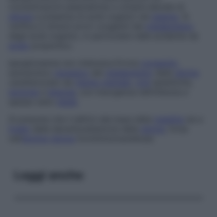
concentrazioni plasmatiche e urinarie elevate di
glicina
e presenza di acidi organici nel
plasma
. Si
verifica in diversi errori congeniti del
metabolismo
degli acidi organici, in particolare nelle acidemie da
acido
propionico.
Iperglicinemia non chetosica
Errore
congenito
autosomico
recessivo
del
metabolismo
della
glicina
caratterizzato da
ritardo mentale
,
crisi
epilettiche,
ipotonia
e
letargia
, con insorgenza nell’infanzia e
spesso esito
letale
.
Si presume che il deficit alla base della
malattia
sia a
livello
della decarbossilazione della
glicina
, forse
nell’
enzima
glicina
formiminotransferasi.
Leggi anche