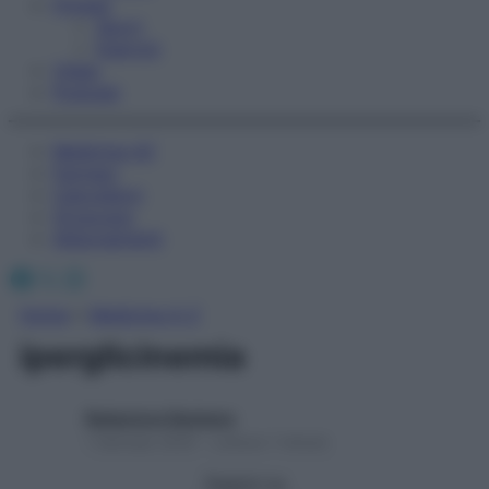
Fitness
Sport
Esercizi
Video
Podcast
Medicina AZ
Farmaci
Calcolatori
Oroscopo
Abbonamenti
Facebook
X
Instagram
Home
»
Medicina A-Z
iperglicinemia
Redazione Starbene
1 Gennaio 2025 – Lettura 1 minuto
Seguici su