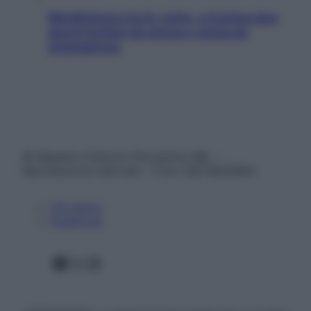
Mindfulness tra le vette: a Cortina due
giorni lontani da stress e ansia da
smartphone
© Belpietro Edizioni Periodiche SRL –
Riproduzione riservata – P.Iva 13673600964
Chi siamo
Pubblicità
Facebook
X
Instagram