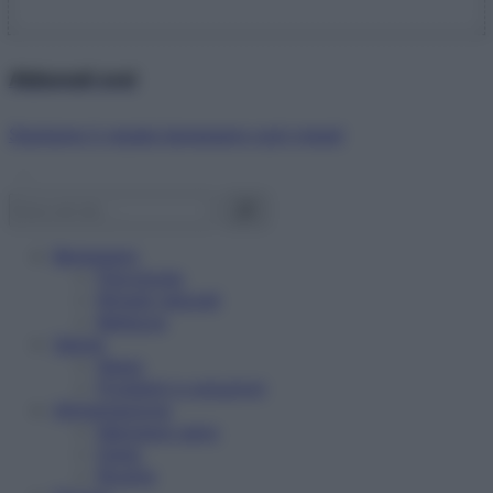
Abbonati ora!
Starbene ti regala benessere ogni mese!
Benessere
Psicologia
Rimedi naturali
Bellezza
Salute
News
Problemi e soluzioni
Alimentazione
Mangiare sano
Diete
Ricette