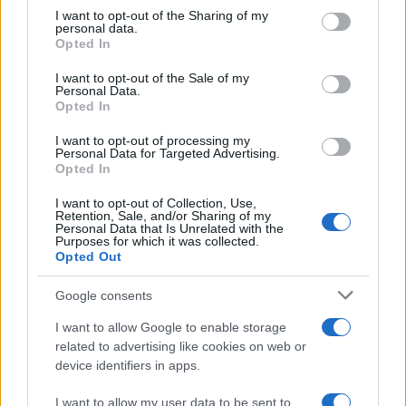
on the IAB’s List of Downstream Participants that may further
I want to opt-out of the Sharing of my
disclose it to other third parties.
personal data.
Opted In
Please note that this website/app uses one or more Google
services and may gather and store information including but
I want to opt-out of the Sale of my
Personal Data.
not limited to your visit or usage behaviour. You may click to
Opted In
grant or deny consent to Google and its third-party tags to
use your data for below specified purposes in below Google
I want to opt-out of processing my
consent section.
Personal Data for Targeted Advertising.
Opted In
I want to opt-out of Collection, Use,
Retention, Sale, and/or Sharing of my
Personal Data that Is Unrelated with the
Purposes for which it was collected.
Opted Out
Google consents
I want to allow Google to enable storage
related to advertising like cookies on web or
device identifiers in apps.
I want to allow my user data to be sent to