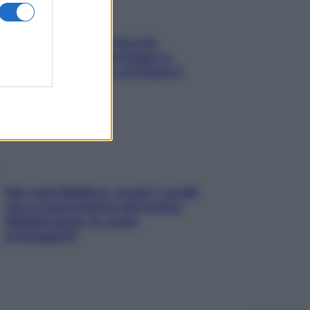
Fame dopo cena? Perché
succede e 6 snack leggeri e
appetitosi che non rovinano il
sonno
Non solo Maldive: scopri i coralli
che si nascondono nel nostro
Mediterraneo (e come
proteggerli)