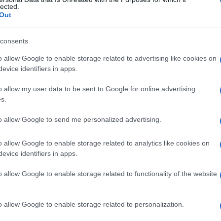
lected.
Out
consents
Le
o allow Google to enable storage related to advertising like cookies on
evice identifiers in apps.
ti preferite
o allow my user data to be sent to Google for online advertising
s.
to allow Google to send me personalized advertising.
o allow Google to enable storage related to analytics like cookies on
i, detta anche
iperalgia
.
evice identifiers in apps.
io
in cui si prova
dolore
in risposta a stimoli uditivi
o allow Google to enable storage related to functionality of the website
ore
nel soggetto normale.
o allow Google to enable storage related to personalization.