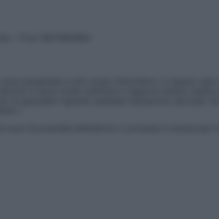
vata – P.Iva 13673600964
sono presentate a solo scopo informativo, in nessun caso p
devono in alcun modo sostituire il rapporto diretto medico-p
 di specialisti riguardo qualsiasi indicazione riportata. Se
aimer »
ticoli sono di proprietà dell’editore o concesse in licenza per 