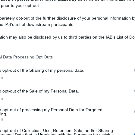
 prior to your opt-out.
rately opt-out of the further disclosure of your personal information by
he IAB’s list of downstream participants.
tion may also be disclosed by us to third parties on the IAB’s List of 
 that may further disclose it to other third parties.
 that this website/app uses one or more Google services and may gath
l Data Processing Opt Outs
including but not limited to your visit or usage behaviour. You may click 
 to Google and its third-party tags to use your data for below specifi
o opt-out of the Sharing of my personal data.
ogle consent section.
In
o opt-out of the Sale of my Personal Data.
In
to opt-out of processing my Personal Data for Targeted
ing.
In
o opt-out of Collection, Use, Retention, Sale, and/or Sharing
ersonal Data that Is Unrelated with the Purposes for which it