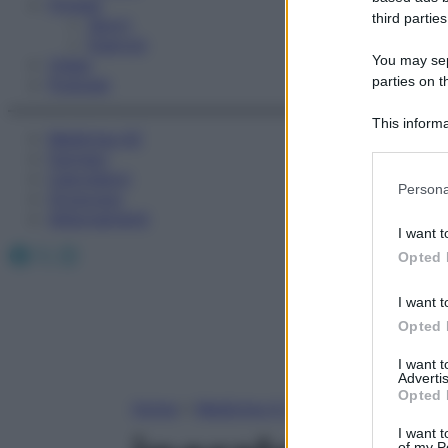
Fitness
third parties
Sport
Esercizi
You may sepa
Video
parties on t
Podcast
This informa
Medicina AZ
Participants
Farmaci
Calcolatori
Please note
Persona
Oroscopo
information 
Abbonamenti
deny consent
I want t
in below Go
Facebook
X
Instagram
Opted 
I want t
Opted 
I want 
Advertis
Opted 
Home
»
Medicina A-Z
I want t
of my P