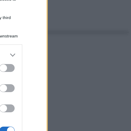
 third
Downstream
er and store
to grant or
ed purposes