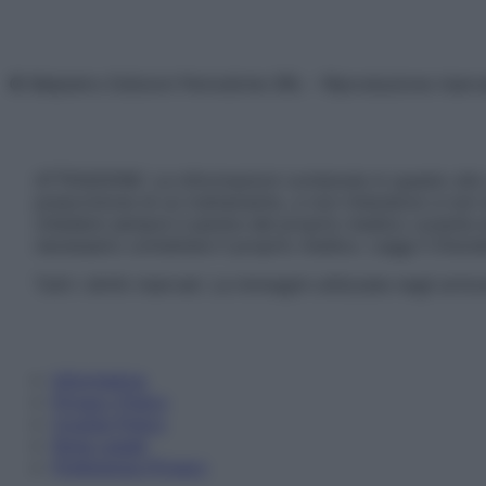
© Belpietro Edizioni Periodiche SRL – Riproduzione riser
ATTENZIONE: Le informazioni contenute in questo sito 
prescrizione di un trattamento, e non intendono e non 
chiedere sempre il parere del proprio medico curante e/o
necessario contattare il proprio medico. Leggi il Discl
Tutti i diritti riservati. Le immagini utilizzate negli ar
Informativa
Privacy Policy
Cookie Policy
Note Legali
Preferenze Privacy