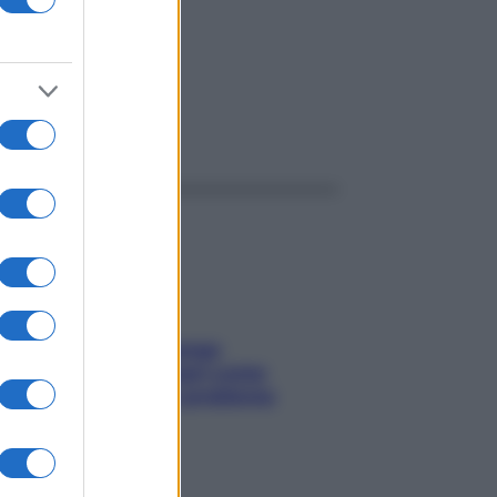
ggi anche
Capelli spezzati lungo
l’attaccatura? Scopri come
risolvere l’annoso problema