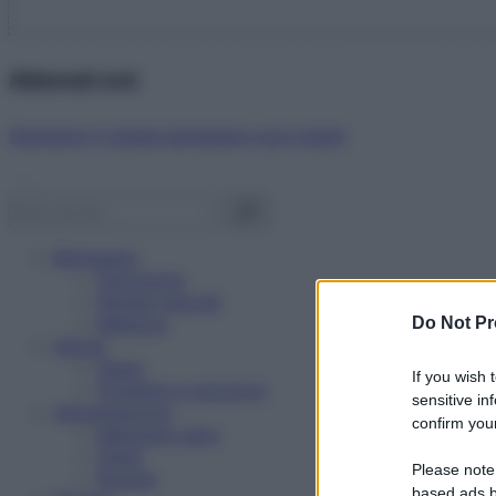
Abbonati ora!
Starbene ti regala benessere ogni mese!
Benessere
Psicologia
Rimedi naturali
Bellezza
Do Not Pr
Salute
News
If you wish 
Problemi e soluzioni
sensitive in
Alimentazione
confirm your
Mangiare sano
Diete
Please note
Ricette
based ads b