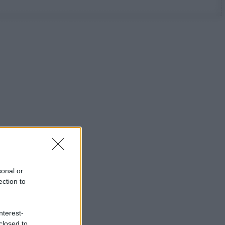
sonal or
ection to
nterest-
closed to