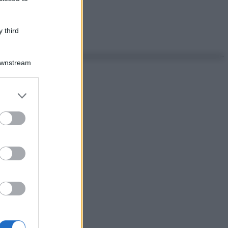
 third
Downstream
er and store
to grant or
ed purposes