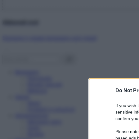
Abbonati ora!
Starbene ti regala benessere ogni mese!
Benessere
Psicologia
Rimedi naturali
Bellezza
Do Not Pr
Salute
News
If you wish 
Problemi e soluzioni
sensitive in
Alimentazione
confirm your
Mangiare sano
Diete
Please note
Ricette
based ads b