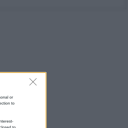
sonal or
ection to
nterest-
closed to