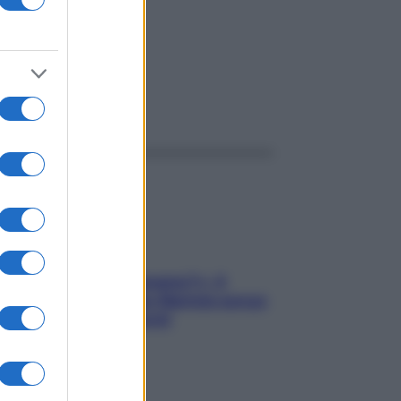
ggi anche
«Oggi che se magnamo?»: 4
ricette facili di Max Mariola senza
pesare gli ingredienti