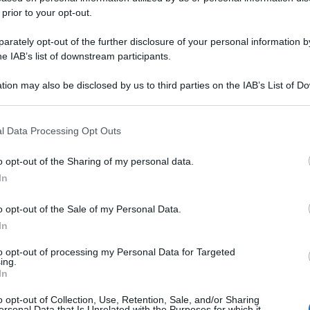
 prior to your opt-out.
rately opt-out of the further disclosure of your personal information by
he IAB’s list of downstream participants.
tion may also be disclosed by us to third parties on the IAB’s List of 
 that may further disclose it to other third parties.
 that this website/app uses one or more Google services and may gath
l Data Processing Opt Outs
including but not limited to your visit or usage behaviour. You may click 
 to Google and its third-party tags to use your data for below specifi
o opt-out of the Sharing of my personal data.
ogle consent section.
In
o opt-out of the Sale of my Personal Data.
In
to opt-out of processing my Personal Data for Targeted
ing.
In
o opt-out of Collection, Use, Retention, Sale, and/or Sharing
ersonal Data that Is Unrelated with the Purposes for which it