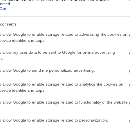
nto
lected.
Out
consents
Le
o allow Google to enable storage related to advertising like cookies on
evice identifiers in apps.
ti preferite
o allow my user data to be sent to Google for online advertising
s.
to allow Google to send me personalized advertising.
o allow Google to enable storage related to analytics like cookies on
otenza
funzionale, generalmente a carico di un arto.
evice identifiers in apps.
nsufficiente o da una
lesione
del
sistema nervoso
,
ere danneggiati sono i gangli nervosi, l’
estensione
o allow Google to enable storage related to functionality of the website
i sul
sito
e sul meccanismo della
lesione
. Il
stura
o un’
anestesia
locale sono possibili cause di
mente quando si cambia posizione o viene meno
o allow Google to enable storage related to personalization.