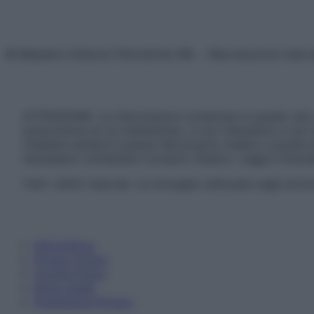
© Belpietro Edizioni Periodiche SRL – Riproduzione riser
ATTENZIONE: Le informazioni contenute in questo sito 
prescrizione di un trattamento, e non intendono e non 
chiedere sempre il parere del proprio medico curante e/o
necessario contattare il proprio medico. Leggi il Discl
Tutti i diritti riservati. Le immagini utilizzate negli ar
Informativa
Privacy Policy
Cookie Policy
Note Legali
Preferenze Privacy