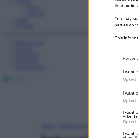
Fitness
third parties
Sport
Esercizi
You may sepa
Video
parties on t
Podcast
This informa
Medicina AZ
Participants
Farmaci
Calcolatori
Please note
Persona
Oroscopo
information 
Abbonamenti
deny consent
I want t
in below Go
Facebook
X
Instagram
Opted 
I want t
Opted 
I want 
Advertis
Opted 
Home
»
Medicina A-Z
I want t
of my P