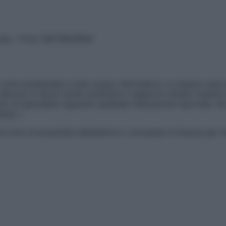
vata – P.Iva 13673600964
sono presentate a solo scopo informativo, in nessun caso p
devono in alcun modo sostituire il rapporto diretto medico-p
 di specialisti riguardo qualsiasi indicazione riportata. Se
aimer »
ticoli sono di proprietà dell’editore o concesse in licenza per 