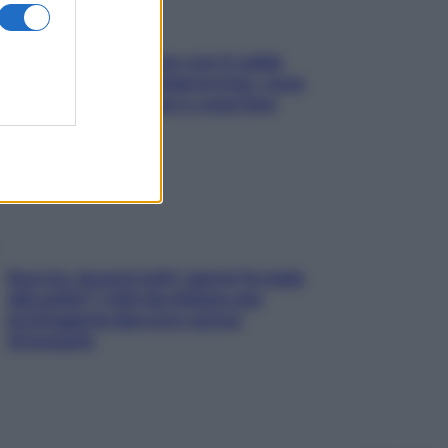
Perché la pressione con il caldo
scende e sale all’improvviso: cosa
succede alle donne e cosa fare
subito
Doccia, lavarsi tutti i giorni fa male
alla pelle? I miti da sfatare per
proteggerla davvero senza
stressarla