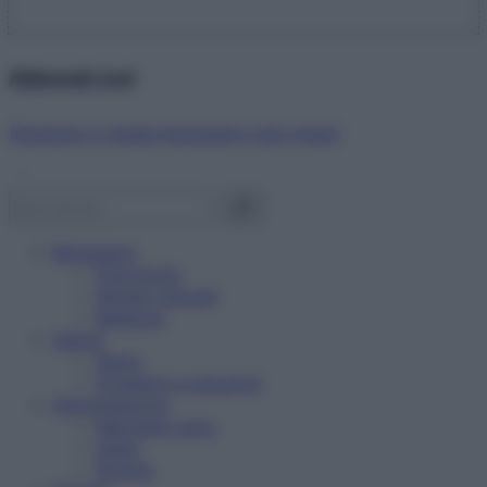
Abbonati ora!
Starbene ti regala benessere ogni mese!
Benessere
Psicologia
Rimedi naturali
Bellezza
Salute
News
Problemi e soluzioni
Alimentazione
Mangiare sano
Diete
Ricette