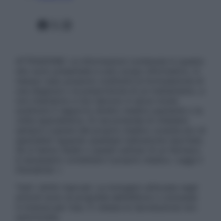
Facebook
X
Instagram
ATTENZIONE: Le informazioni contenute in questo
sito sono presentate a solo scopo informativo, in
nessun caso possono costituire la formulazione di
una diagnosi o la prescrizione di un trattamento, e
non intendono e non devono in alcun modo
sostituire il rapporto diretto medico-paziente o la
visita specialistica. Si raccomanda di chiedere
sempre il parere del proprio medico curante e/o di
specialisti riguardo qualsiasi indicazione riportata.
Se si hanno dubbi o quesiti sull’uso di un farmaco
è necessario contattare il proprio medico. Leggi il
Disclaimer »
Tutti i diritti riservati. Le immagini utilizzate negli
articoli sono di proprietà dell’editore o concesse
in licenza per l’uso. È vietata la riproduzione non
autorizzata.