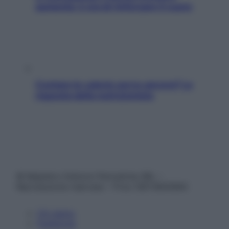
aumenta: è ora di rinforzare il cuore
Contare le calorie serve ancora? La
risposta della nutrizionista
© Belpietro Edizioni Periodiche SRL –
Riproduzione riservata – P.Iva 13673600964
Chi siamo
Pubblicità