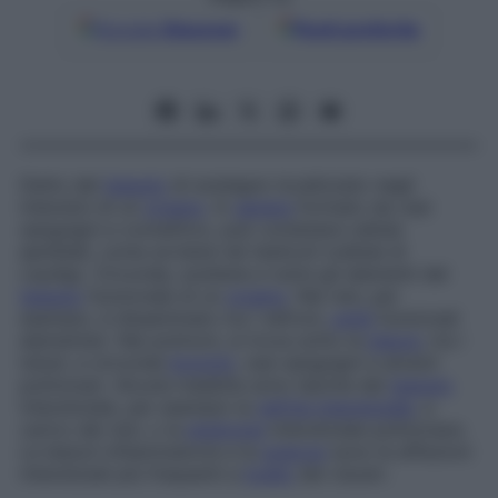
Google
Discover
Fonti preferite
Detto del
tessuto
di sostegno localizzato negli
interstizi di un
organo
. In
genere
formato da vasi
sanguigni e connettivo, può contenere cellule
epiteliali, come avviene nei testicoli (cellule di
Leydig). Circonda, sostiene e nutre gli elementi del
tessuto
funzionale di un
organo
. Nei reni, per
esempio, è disseminato tra i nefroni,
unità
funzionali
elementari. Nei polmoni, si trova sotto la
pleura
, tra i
lobuli, e circonda
bronchi
, vasi sanguigni e alveoli
polmonari. Alcune malattie sono tipiche del
tessuto
interstiziale, per esempio la
nefrite interstiziale
, a
carico dei reni, o la
sindrome
interstiziale polmonare.
Le lesioni infiammatorie e la
sclerosi
sono le affezioni
interstiziali più frequenti a
livello
dei visceri.