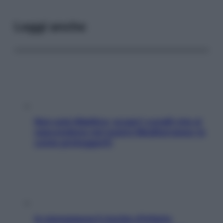
Leggi anche
Non solo Maldive: scopri i coralli che si
nascondono nel nostro Mediterraneo (e
come proteggerli)
In menopausa il rischio d’infarto