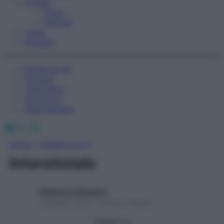
Fitness
Sport
Esercizi
Video
Podcast
Medicina AZ
Farmaci
Calcolatori
Oroscopo
Abbonamenti
Facebook
X
Instagram
Home
»
Medicina A-Z
Interstiziale
Redazione Starbene
1 Gennaio 2025 – Lettura 1 minuto
Seguici su