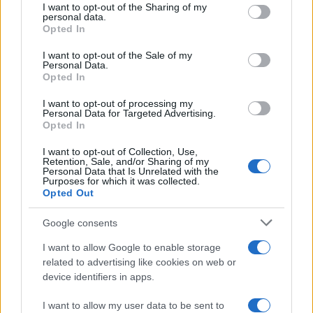
I want to opt-out of the Sharing of my
disclose it to other third parties.
personal data.
Opted In
Please note that this website/app uses one or more Google
services and may gather and store information including but
I want to opt-out of the Sale of my
Personal Data.
not limited to your visit or usage behaviour. You may click to
Opted In
grant or deny consent to Google and its third-party tags to
use your data for below specified purposes in below Google
I want to opt-out of processing my
consent section.
Personal Data for Targeted Advertising.
Opted In
I want to opt-out of Collection, Use,
Retention, Sale, and/or Sharing of my
Personal Data that Is Unrelated with the
Purposes for which it was collected.
Opted Out
Google consents
I want to allow Google to enable storage
related to advertising like cookies on web or
device identifiers in apps.
I want to allow my user data to be sent to