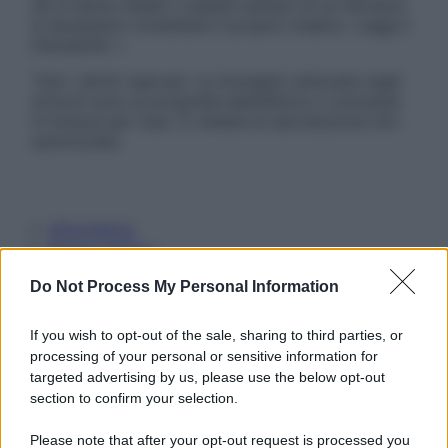
Se si hanno dubbi o quesiti sull’uso di un farmaco
è necessario contattare il proprio medico. Leggi il
Disclaimer »
Tutti i diritti riservati. Le immagini utilizzate negli
articoli sono di proprietà dell’editore o concesse
in licenza per l’uso. È vietata la riproduzione non
autorizzata.
Informativa
Privacy Policy
Cookie Policy
Do Not Process My Personal Information
Note Legali
Preferenze Privacy
If you wish to opt-out of the sale, sharing to third parties, or
processing of your personal or sensitive information for
targeted advertising by us, please use the below opt-out
section to confirm your selection.
Please note that after your opt-out request is processed you