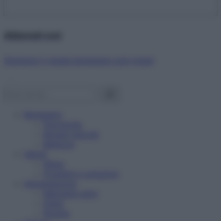
Abbonati ora!
Starbene ti regala benessere ogni mese!
Benessere
Psicologia
Rimedi naturali
Bellezza
Salute
News
Problemi e soluzioni
Alimentazione
Mangiare sano
Diete
Ricette