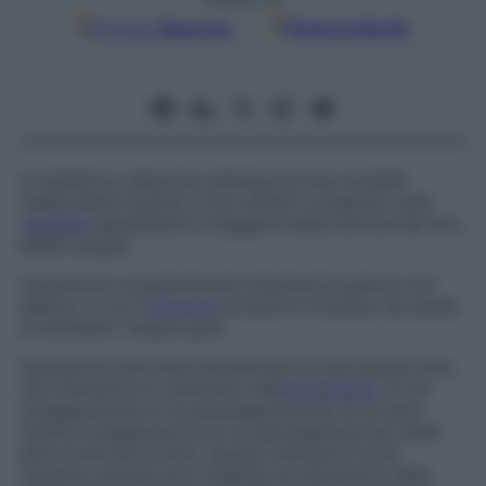
Google
Discover
Fonti preferite
In statistica, relazione ottenuta tra due variabili
indipendenti quando il loro effetto congiunto sulla
variabile
dipendente è maggiore della somma dei loro
effetti singoli.
Interazione complementare
Interazione genica non
allelica, in cui il
fenotipo
prodotto è diverso da quello
di entrambi i singoli geni.
Interazione eme-eme
Interazione tra due gruppi eme.
Tali interazioni si verificano nell’
emoglobina
, in cui
l’ossigenazione (o la deossigenazione) di un eme
facilita l’ossigenazione (o la deossigenazione) delle
altre molecole di eme. Queste interazioni sono
indirette, poiché sono stabilite da alterazioni della