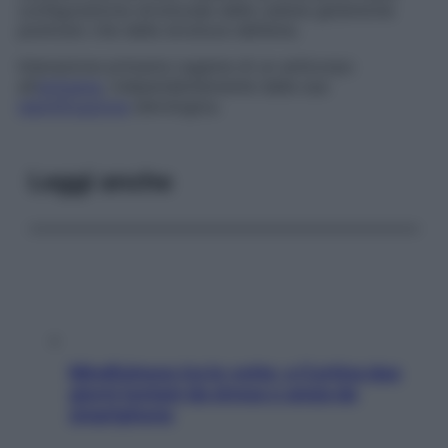
configurazione strutturale delle catene globiniche
piuttosto che della struttura dell’eme.
Interazione primaria
Legame di un anticorpo
all’
antigene
, indipendentemente dalla sua
identificazione
sierologica.
Leggi anche
Mindfulness tra le vette: a Cortina due
giorni lontani da stress e ansia da
smartphone