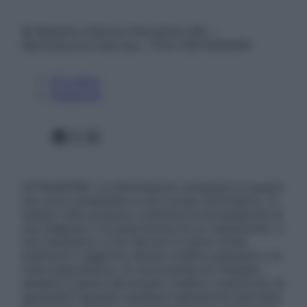
© Belpietro Edizioni Periodiche SRL –
Riproduzione riservata – P.Iva 13673600964
Chi siamo
Pubblicità
Facebook
X
Instagram
ATTENZIONE: Le informazioni contenute in questo
sito sono presentate a solo scopo informativo, in
nessun caso possono costituire la formulazione di
una diagnosi o la prescrizione di un trattamento, e
non intendono e non devono in alcun modo
sostituire il rapporto diretto medico-paziente o la
visita specialistica. Si raccomanda di chiedere
sempre il parere del proprio medico curante e/o di
specialisti riguardo qualsiasi indicazione riportata.