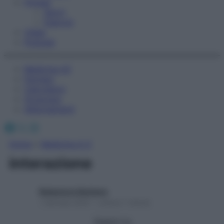
Fitness
Sport
Esercizi
Video
Podcast
Medicina AZ
Farmaci
Calcolatori
Oroscopo
Abbonamenti
Facebook
X
Instagram
Home
»
Medicina A-Z
interazione
Redazione Starbene
1 Gennaio 2025 – Lettura 1 minuto
Seguici su