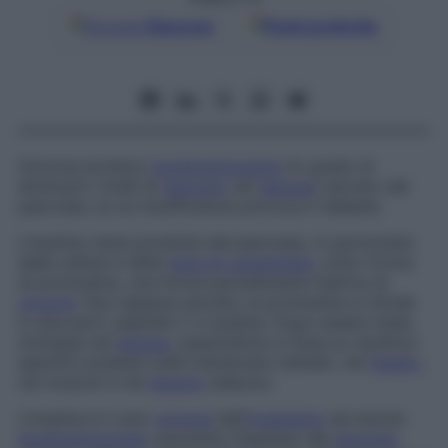
Google
Discover
Fonti preferite
Ormone proteico
ipoglicemizzante
(in grado di
diminuire i livelli di
glucosio
nel
sangue
) secreto dal
pancreas, la cui insufficienza provoca il diabete.
L’insulina viene prodotta dal pancreas, in particolare
dalle cellule b delle
isole di Langerhans
, sotto forma
di proinsulina, una forma parzialmente inattiva di
ormone
. Non appena secreta, la proinsulina si divide
in due parti: peptide C e insulina. Dopo essere stata
immessa nel
sangue
, quest’ultima si fissa su recettori
specifici presenti sulle membrane cellulari, nel
fegato
,
nei muscoli e nel
tessuto
adiposo.
L’insulina è il solo
ormone
dell’
organismo
ad azione
ipoglicemizzante
: permette l’ingresso del
glucosio