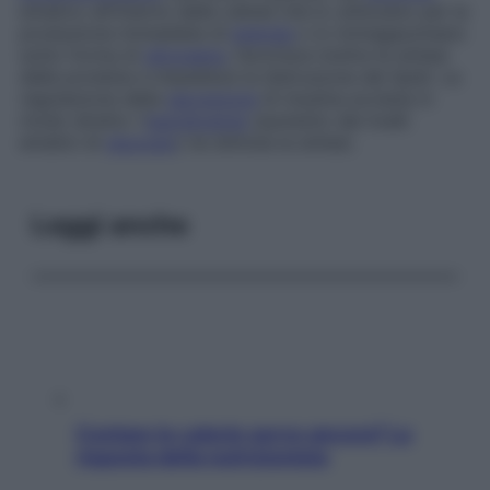
ematico all’interno delle cellule che lo utilizzano per la
produzione immediata di
energia
o lo immagazzinano
sotto forma di
glicogeno
; favorisce inoltre la sintesi
delle proteine e impedisce la distruzione dei lipidi. La
regolazione della
secrezione
di insulina avviene in
modo diretto: l’
iperglicemia
(aumento dei livelli
ematici di
glucosio
) ne stimola la sintesi.
Leggi anche
Contare le calorie serve ancora? La
risposta della nutrizionista