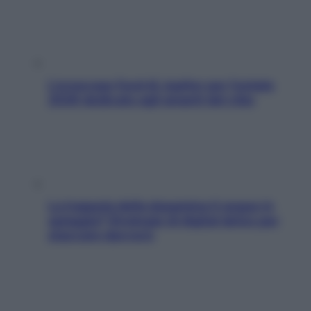
L’oroscopo food di Jupiter per l’estate
2026 dedicato agli amanti del cibo
La trappola della dopamina ti segue in
spiaggia? Strategie di digital detox per
staccare davvero