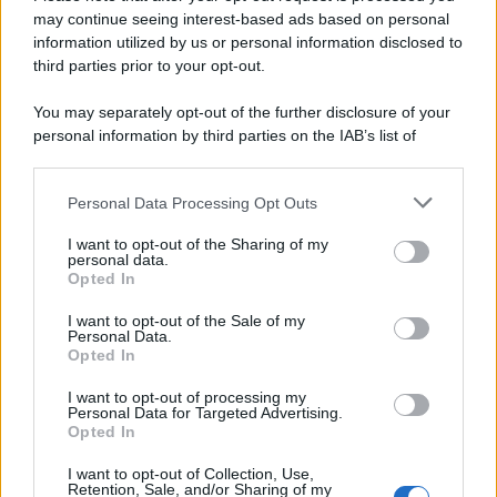
may continue seeing interest-based ads based on personal
information utilized by us or personal information disclosed to
third parties prior to your opt-out.
You may separately opt-out of the further disclosure of your
personal information by third parties on the IAB’s list of
downstream participants.
Personal Data Processing Opt Outs
This information may also be disclosed by us to third parties
on the IAB’s List of Downstream Participants that may further
I want to opt-out of the Sharing of my
disclose it to other third parties.
personal data.
Opted In
Please note that this website/app uses one or more Google
services and may gather and store information including but
I want to opt-out of the Sale of my
Personal Data.
not limited to your visit or usage behaviour. You may click to
Opted In
grant or deny consent to Google and its third-party tags to
use your data for below specified purposes in below Google
I want to opt-out of processing my
consent section.
Personal Data for Targeted Advertising.
Opted In
I want to opt-out of Collection, Use,
Retention, Sale, and/or Sharing of my