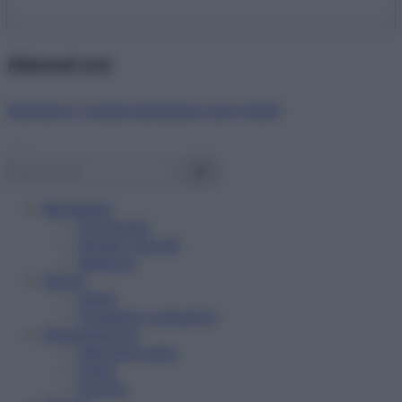
Abbonati ora!
Starbene ti regala benessere ogni mese!
Benessere
Psicologia
Rimedi naturali
Bellezza
Salute
News
Problemi e soluzioni
Alimentazione
Mangiare sano
Diete
Ricette