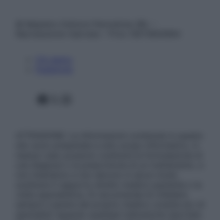
© Belpietro Edizioni Periodiche SRL –
Riproduzione riservata – P.Iva 13673600964
Chi siamo
Pubblicità
Facebook
X
Instagram
ATTENZIONE: Le informazioni contenute in questo
sito sono presentate a solo scopo informativo, in
nessun caso possono costituire la formulazione di
una diagnosi o la prescrizione di un trattamento, e
non intendono e non devono in alcun modo
sostituire il rapporto diretto medico-paziente o la
visita specialistica. Si raccomanda di chiedere
sempre il parere del proprio medico curante e/o di
specialisti riguardo qualsiasi indicazione riportata.