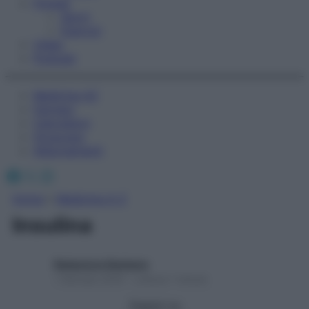
Fitness
Sport
Esercizi
Video
Podcast
Medicina AZ
Farmaci
Calcolatori
Oroscopo
Abbonamenti
Facebook
X
Instagram
Home
»
Medicina A-Z
Insulina
Redazione Starbene
1 Gennaio 2025 – Lettura 1 minuto
Seguici su