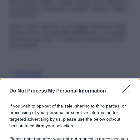
Se si hanno dubbi o quesiti sull’uso di un farmaco
è necessario contattare il proprio medico. Leggi il
Disclaimer »
Tutti i diritti riservati. Le immagini utilizzate negli
articoli sono di proprietà dell’editore o concesse
in licenza per l’uso. È vietata la riproduzione non
autorizzata.
Informativa
Privacy Policy
Cookie Policy
Do Not Process My Personal Information
Note Legali
Preferenze Privacy
If you wish to opt-out of the sale, sharing to third parties, or
processing of your personal or sensitive information for
targeted advertising by us, please use the below opt-out
section to confirm your selection.
Please note that after your opt-out request is processed you