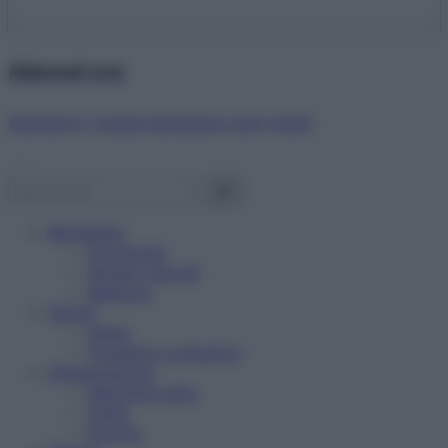
Abbonati ora!
Starbene ti regala benessere ogni mese!
Benessere
Psicologia
Rimedi naturali
Bellezza
Salute
News
Problemi e soluzioni
Alimentazione
Mangiare sano
Diete
Ricette