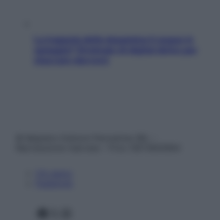
La trappola della dopamina ti segue in
spiaggia? Strategie di digital detox per
staccare davvero
© Belpietro Edizioni Periodiche SRL –
Riproduzione riservata – P.Iva 13673600964
Chi siamo
Pubblicità
Facebook
X
Instagram