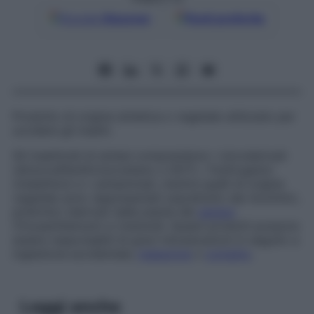
Google
Discover
Fonti preferite
Prodotto di origine sintetica o vegetale utilizzato per
uccidere gli insetti.
Gli insetticidi di sintesi comprendono i cloroderivati
(diclorodifeniltricloroetano o DDT), i fosforganici
(malathion) e i carbammati, mentre quelli di origine
vegetale sono rappresentati soprattutto dai nicotinici,
piretrinici (derivati dalle piante del
genere
Chrysanthemum
) e rotenoidi. Questi prodotti possono
essere responsabili di gravi intossicazioni in seguito a
ingestione accidentale,
inalazione
o
contatto
.
Leggi anche