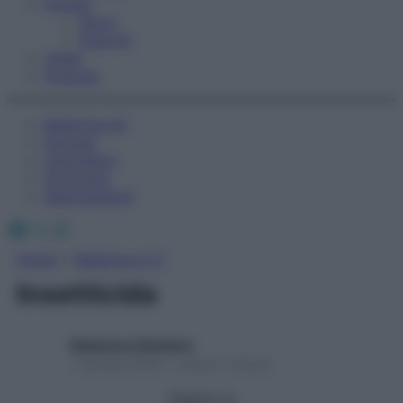
Fitness
Sport
Esercizi
Video
Podcast
Medicina AZ
Farmaci
Calcolatori
Oroscopo
Abbonamenti
Facebook
X
Instagram
Home
»
Medicina A-Z
Insetticida
Redazione Starbene
1 Gennaio 2025 – Lettura 1 minuto
Seguici su