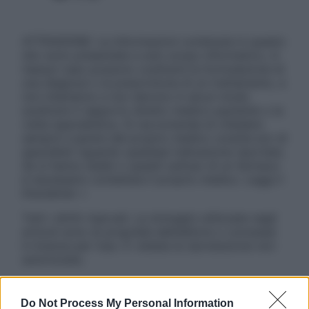
ATTENZIONE: Le informazioni contenute in questo
sito sono presentate a solo scopo informativo, in
nessun caso possono costituire la formulazione di
una diagnosi o la prescrizione di un trattamento, e
non intendono e non devono in alcun modo
sostituire il rapporto diretto medico-paziente o la
visita specialistica. Si raccomanda di chiedere
sempre il parere del proprio medico curante e/o di
specialisti riguardo qualsiasi indicazione riportata.
Se si hanno dubbi o quesiti sull’uso di un farmaco
è necessario contattare il proprio medico. Leggi il
Disclaimer »
Tutti i diritti riservati. Le immagini utilizzate negli
articoli sono di proprietà dell’editore o concesse
in licenza per l’uso. È vietata la riproduzione non
autorizzata.
Do Not Process My Personal Information