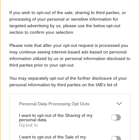
Informativa
Privacy Policy
If you wish to opt-out of the sale, sharing to third parties, or
Cookie Policy
processing of your personal or sensitive information for
Note Legali
targeted advertising by us, please use the below opt-out
Preferenze Privacy
section to confirm your selection.
Please note that after your opt-out request is processed you
may continue seeing interest-based ads based on personal
information utilized by us or personal information disclosed to
third parties prior to your opt-out.
You may separately opt-out of the further disclosure of your
personal information by third parties on the IAB’s list of
downstream participants.
Personal Data Processing Opt Outs
This information may also be disclosed by us to third parties
on the IAB’s List of Downstream Participants that may further
I want to opt-out of the Sharing of my
disclose it to other third parties.
personal data.
Opted In
Please note that this website/app uses one or more Google
services and may gather and store information including but
I want to opt-out of the Sale of my