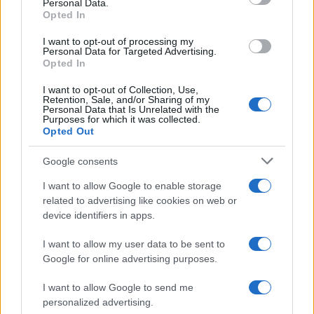
Personal Data.
not limited to your visit or usage behaviour. You may click to
Opted In
grant or deny consent to Google and its third-party tags to
use your data for below specified purposes in below Google
I want to opt-out of processing my
consent section.
Personal Data for Targeted Advertising.
Opted In
I want to opt-out of Collection, Use,
Retention, Sale, and/or Sharing of my
Personal Data that Is Unrelated with the
Purposes for which it was collected.
Opted Out
Google consents
I want to allow Google to enable storage
related to advertising like cookies on web or
device identifiers in apps.
I want to allow my user data to be sent to
Google for online advertising purposes.
I want to allow Google to send me
personalized advertising.