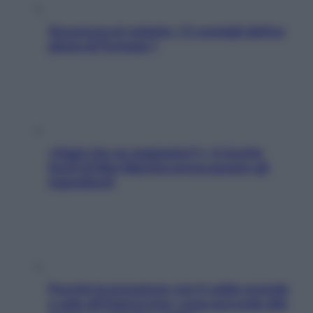
Sicurezza al volante: i 5 consigli dell’ex
pilota di Formula 1
«Oggi che se magnamo?»: 4 ricette
facili di Max Mariola senza pesare gli
ingredienti
Perché la pressione con il caldo scende
e sale all’improvviso: cosa succede alle