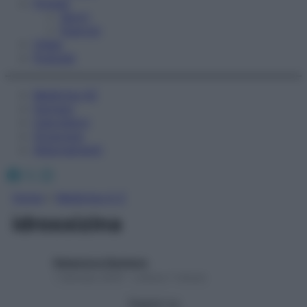
Fitness
Sport
Esercizi
Video
Podcast
Medicina AZ
Farmaci
Calcolatori
Oroscopo
Abbonamenti
Facebook
X
Instagram
Home
»
Medicina A-Z
idrossizina
Redazione Starbene
1 Gennaio 2025 – Lettura 1 minuto
Seguici su