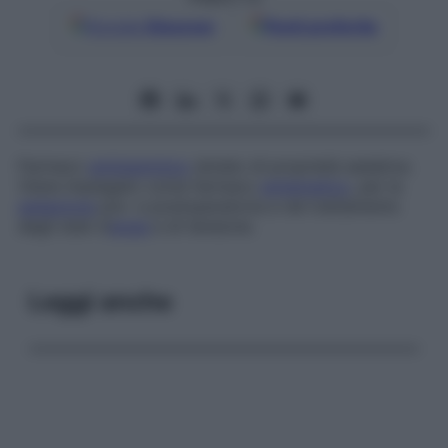
Google
Discover
Fonti preferite
Farmaco
antistaminico
dotato di proprietà sedative.
Viene impiegato come farmaco
antiemetico
, per la
sedazione
pre- e postoperatoria e nel trattamento
degli stati d’
ansia
e di tensione.
Leggi anche