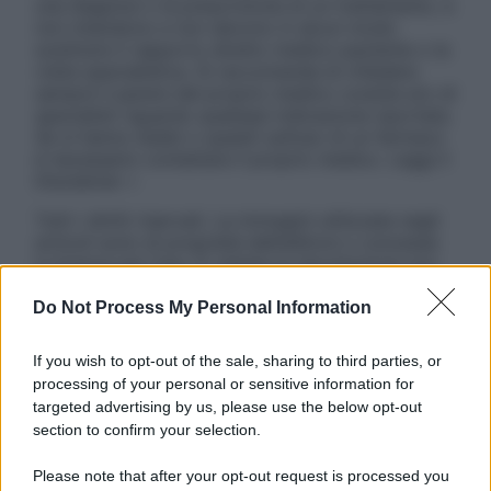
una diagnosi o la prescrizione di un trattamento, e
non intendono e non devono in alcun modo
sostituire il rapporto diretto medico-paziente o la
visita specialistica. Si raccomanda di chiedere
sempre il parere del proprio medico curante e/o di
specialisti riguardo qualsiasi indicazione riportata.
Se si hanno dubbi o quesiti sull’uso di un farmaco
è necessario contattare il proprio medico. Leggi il
Disclaimer »
Tutti i diritti riservati. Le immagini utilizzate negli
articoli sono di proprietà dell’editore o concesse
in licenza per l’uso. È vietata la riproduzione non
autorizzata.
Do Not Process My Personal Information
If you wish to opt-out of the sale, sharing to third parties, or
Informativa
processing of your personal or sensitive information for
Privacy Policy
targeted advertising by us, please use the below opt-out
Cookie Policy
section to confirm your selection.
Note Legali
Preferenze Privacy
Please note that after your opt-out request is processed you