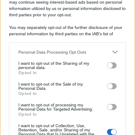
may continue seeing interest-based ads based on personal
information utilized by us or personal information disclosed to
third parties prior to your opt-out.
You may separately opt-out of the further disclosure of your
personal information by third parties on the IAB’s list of
downstream participants.
Personal Data Processing Opt Outs
This information may also be disclosed by us to third parties
on the IAB’s List of Downstream Participants that may further
I want to opt-out of the Sharing of my
disclose it to other third parties.
personal data.
Opted In
Please note that this website/app uses one or more Google
services and may gather and store information including but
I want to opt-out of the Sale of my
Personal Data.
not limited to your visit or usage behaviour. You may click to
Opted In
grant or deny consent to Google and its third-party tags to
use your data for below specified purposes in below Google
I want to opt-out of processing my
consent section.
Personal Data for Targeted Advertising.
Opted In
I want to opt-out of Collection, Use,
Retention, Sale, and/or Sharing of my
Personal Data that Is Unrelated with the