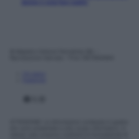
donne e cosa fare subito
© Belpietro Edizioni Periodiche SRL –
Riproduzione riservata – P.Iva 13673600964
Chi siamo
Pubblicità
Facebook
X
Instagram
ATTENZIONE: Le informazioni contenute in questo
sito sono presentate a solo scopo informativo, in
nessun caso possono costituire la formulazione di