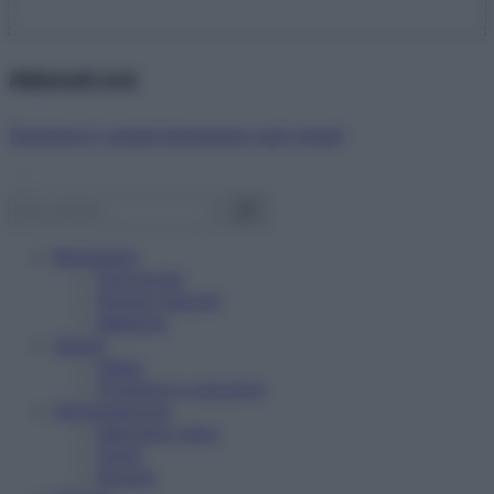
Abbonati ora!
Starbene ti regala benessere ogni mese!
Benessere
Psicologia
Rimedi naturali
Bellezza
Salute
News
Problemi e soluzioni
Alimentazione
Mangiare sano
Diete
Ricette