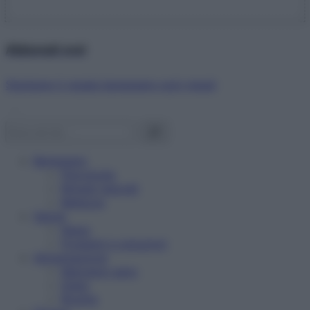
Abbonati ora!
Starbene ti regala benessere ogni mese!
Benessere
Psicologia
Rimedi naturali
Bellezza
Salute
News
Problemi e soluzioni
Alimentazione
Mangiare sano
Diete
Ricette