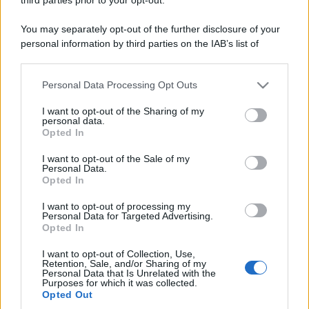
You may separately opt-out of the further disclosure of your
personal information by third parties on the IAB’s list of
downstream participants.
Personal Data Processing Opt Outs
This information may also be disclosed by us to third parties
on the IAB’s List of Downstream Participants that may further
I want to opt-out of the Sharing of my
disclose it to other third parties.
personal data.
Opted In
Please note that this website/app uses one or more Google
services and may gather and store information including but
I want to opt-out of the Sale of my
Personal Data.
not limited to your visit or usage behaviour. You may click to
Opted In
grant or deny consent to Google and its third-party tags to
use your data for below specified purposes in below Google
I want to opt-out of processing my
consent section.
Personal Data for Targeted Advertising.
Opted In
I want to opt-out of Collection, Use,
Retention, Sale, and/or Sharing of my
Personal Data that Is Unrelated with the
Purposes for which it was collected.
Opted Out