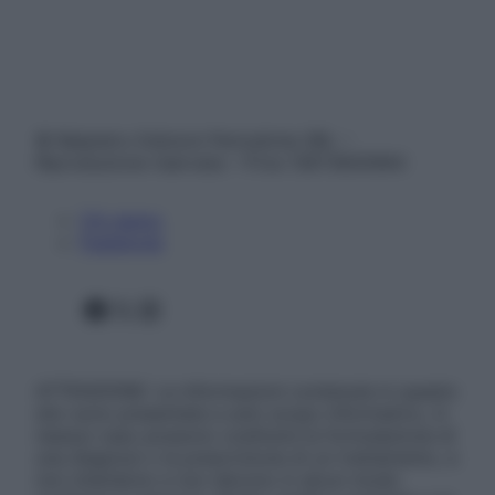
© Belpietro Edizioni Periodiche SRL –
Riproduzione riservata – P.Iva 13673600964
Chi siamo
Pubblicità
Facebook
X
Instagram
ATTENZIONE: Le informazioni contenute in questo
sito sono presentate a solo scopo informativo, in
nessun caso possono costituire la formulazione di
una diagnosi o la prescrizione di un trattamento, e
non intendono e non devono in alcun modo