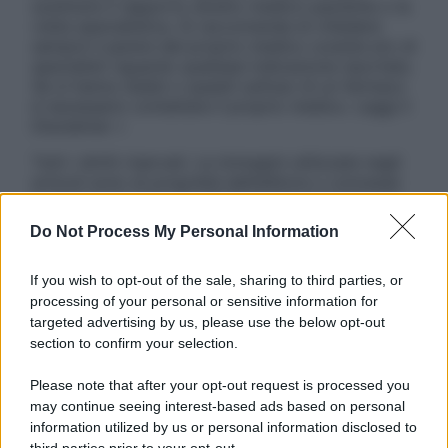
sostituire il rapporto diretto medico-paziente o la
visita specialistica. Si raccomanda di chiedere
sempre il parere del proprio medico curante e/o di
specialisti riguardo qualsiasi indicazione riportata.
Se si hanno dubbi o quesiti sull’uso di un farmaco
è necessario contattare il proprio medico. Leggi il
Disclaimer »
Tutti i diritti riservati. Le immagini utilizzate negli
articoli sono di proprietà dell’editore o concesse
in licenza per l’uso. È vietata la riproduzione non
autorizzata.
Do Not Process My Personal Information
If you wish to opt-out of the sale, sharing to third parties, or
processing of your personal or sensitive information for
Informativa
targeted advertising by us, please use the below opt-out
Privacy Policy
section to confirm your selection.
Cookie Policy
Note Legali
Please note that after your opt-out request is processed you
Preferenze Privacy
may continue seeing interest-based ads based on personal
information utilized by us or personal information disclosed to
third parties prior to your opt-out.