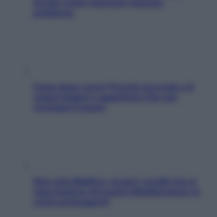
Scopri come risolvere l’annoso
problema
Fame dopo cena? Perché succede e 6
snack leggeri e appetitosi che non
rovinano il sonno
Non solo Maldive: scopri i coralli che si
nascondono nel nostro Mediterraneo (e
come proteggerli)