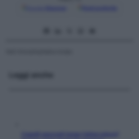
Google
Discover
Fonti preferite
Vedi
Amorphophallus konjac
Leggi anche
Capelli spezzati lungo l’attaccatura?