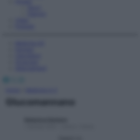
Fitness
Sport
Esercizi
Video
Podcast
Medicina AZ
Farmaci
Calcolatori
Oroscopo
Abbonamenti
Facebook
X
Instagram
Home
»
Medicina A-Z
Glucomannano
Redazione Starbene
1 Gennaio 2025 – Lettura 1 minuto
Seguici su