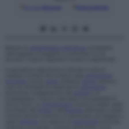
Google
Discover
Fonti preferite
Metodo di
chinesiterapia respiratoria
consistente
nell’insegnare al soggetto a controllare e a far
lavorare i muscoli respiratori toracici e addominali.
La ginnastica respiratoria è indicata in tutte le
malattie croniche che incidono sulla
respirazione
:
bronchite
cronica,
asma
, enfisema,
fibrosi
cistica e
così via. Permette di migliorare la
ventilazione
polmonare, l’ossigenazione del
sangue
e, di
conseguenza, il lavoro muscolare e le possibilità di
sforzo fisico. La
chinesiterapia
mostra al malato quali
movimenti del
torace
e dell’
addome
effettuare e quali
muscoli devono contrarsi. In particolare, gli insegna a
usare l’
addome
con esercizi di
espirazione
profonda,
ottenuta contraendo i muscoli addominali, cui fa