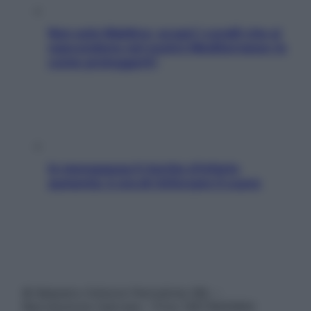
Non solo Maldive: scopri i coralli che si
nascondono nel nostro Mediterraneo (e
come proteggerli)
In menopausa il rischio d’infarto
aumenta: è ora di rinforzare il cuore
© Belpietro Edizioni Periodiche SRL –
Riproduzione riservata – P.Iva 13673600964