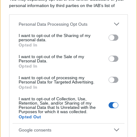
personal information by third parties on the IAB’s list of
downstream participants.
Personal Data Processing Opt Outs
This information may also be disclosed by us to third parties
on the IAB’s List of Downstream Participants that may further
I want to opt-out of the Sharing of my
disclose it to other third parties.
personal data.
Opted In
Please note that this website/app uses one or more Google
services and may gather and store information including but
I want to opt-out of the Sale of my
Personal Data.
not limited to your visit or usage behaviour. You may click to
Opted In
grant or deny consent to Google and its third-party tags to
use your data for below specified purposes in below Google
I want to opt-out of processing my
consent section.
Personal Data for Targeted Advertising.
Opted In
I want to opt-out of Collection, Use,
Retention, Sale, and/or Sharing of my
Personal Data that Is Unrelated with the
Purposes for which it was collected.
Opted Out
Google consents