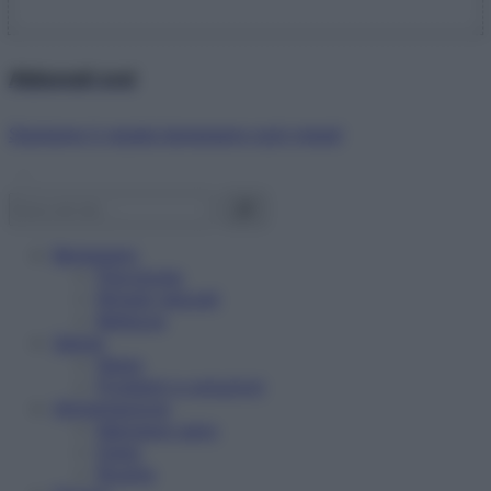
Abbonati ora!
Starbene ti regala benessere ogni mese!
Benessere
Psicologia
Rimedi naturali
Bellezza
Salute
News
Problemi e soluzioni
Alimentazione
Mangiare sano
Diete
Ricette