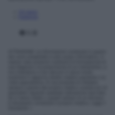
Chi siamo
Pubblicità
Facebook
X
Instagram
ATTENZIONE: Le informazioni contenute in questo
sito sono presentate a solo scopo informativo, in
nessun caso possono costituire la formulazione di
una diagnosi o la prescrizione di un trattamento, e
non intendono e non devono in alcun modo
sostituire il rapporto diretto medico-paziente o la
visita specialistica. Si raccomanda di chiedere
sempre il parere del proprio medico curante e/o di
specialisti riguardo qualsiasi indicazione riportata.
Se si hanno dubbi o quesiti sull’uso di un farmaco
è necessario contattare il proprio medico. Leggi il
Disclaimer »