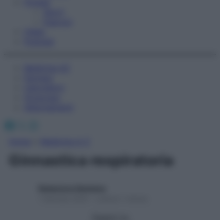
Fitness
Sport
Esercizi
Video
Podcast
Medicina AZ
Farmaci
Calcolatori
Oroscopo
Abbonamenti
Facebook
X
Instagram
Home
»
Medicina A-Z
Ginnastica respiratoria
Redazione Starbene
1 Gennaio 2025 – Lettura 1 minuto
Seguici su