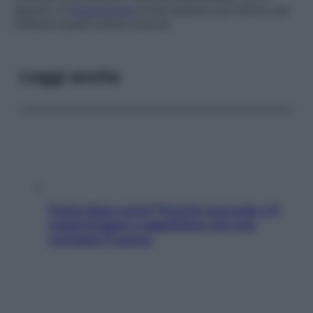
seguito un’
inspirazione
prima passiva, poi attiva, per
rilassare questi stessi muscoli.
Leggi anche
Fame dopo cena? Perché succede e 6
snack leggeri e appetitosi che non
rovinano il sonno