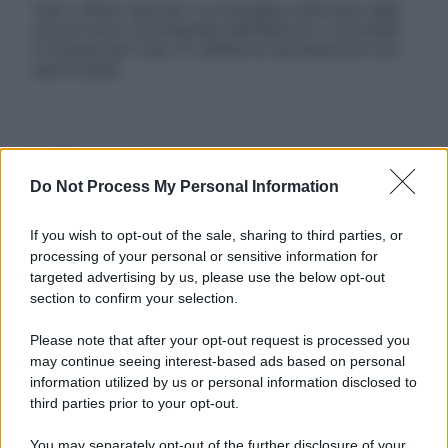
Tutti i diritti riservati. Le immagini utilizzate negli
articoli sono di proprietà dell’editore o concesse
in licenza per l’uso. È vietata la riproduzione non
autorizzata.
Informativa
Privacy Policy
Do Not Process My Personal Information
Cookie Policy
Note Legali
If you wish to opt-out of the sale, sharing to third parties, or
Preferenze Privacy
processing of your personal or sensitive information for
targeted advertising by us, please use the below opt-out
section to confirm your selection.
Please note that after your opt-out request is processed you
may continue seeing interest-based ads based on personal
information utilized by us or personal information disclosed to
third parties prior to your opt-out.
You may separately opt-out of the further disclosure of your