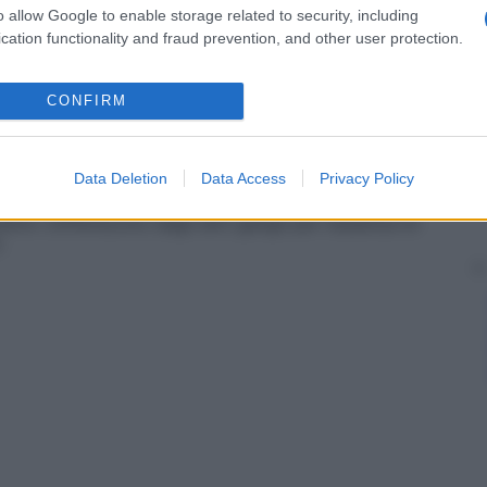
o allow Google to enable storage related to security, including
lesso cardiaco
situati tra l’
arco
aortico e la
ati anche
gangli di Wrisberg
.
cation functionality and fraud prevention, and other user protection.
prevertebrali all’interno del
plesso
celiaco
iore dell’
aorta
addominale.
CONFIRM
ti
,
intestino tenue
e crasso; vengono detti anche
Data Deletion
Data Access
Privacy Policy
radici dei nervi cranici afferenti e dei nervi spinali,
itivi. Differiscono dagli altri gangli per l’assenza di
.