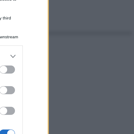
 third
Downstream
er and store
to grant or
ed purposes