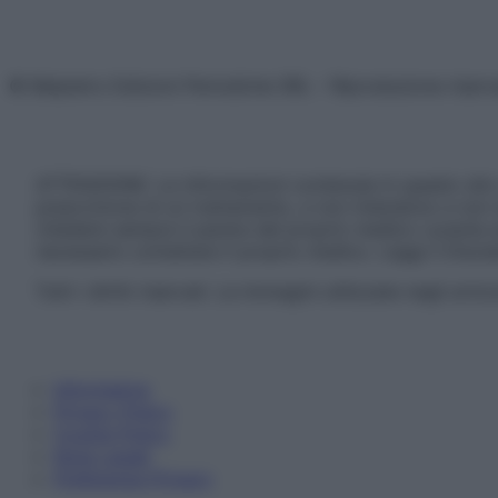
© Belpietro Edizioni Periodiche SRL – Riproduzione riser
ATTENZIONE: Le informazioni contenute in questo sito 
prescrizione di un trattamento, e non intendono e non 
chiedere sempre il parere del proprio medico curante e/o
necessario contattare il proprio medico. Leggi il Discl
Tutti i diritti riservati. Le immagini utilizzate negli ar
Informativa
Privacy Policy
Cookie Policy
Note Legali
Preferenze Privacy