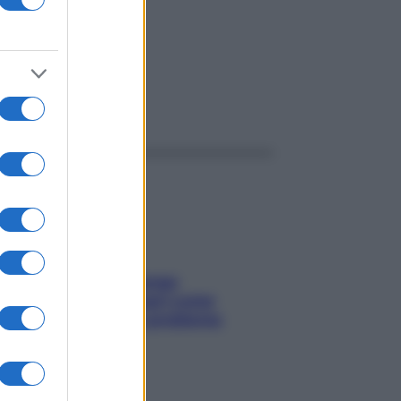
ggi anche
Capelli spezzati lungo
l’attaccatura? Scopri come
risolvere l’annoso problema