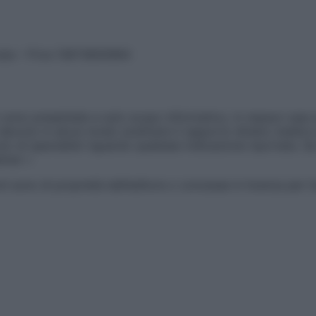
vata – P.Iva 13673600964
sono presentate a solo scopo informativo, in nessun caso p
devono in alcun modo sostituire il rapporto diretto medico-p
 di specialisti riguardo qualsiasi indicazione riportata. Se
aimer »
ticoli sono di proprietà dell’editore o concesse in licenza per 