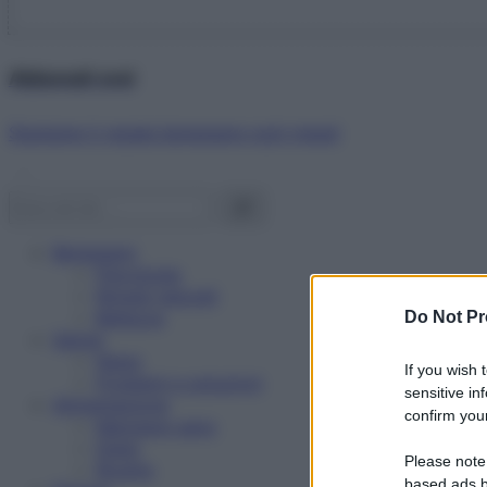
Abbonati ora!
Starbene ti regala benessere ogni mese!
Benessere
Psicologia
Rimedi naturali
Bellezza
Do Not Pr
Salute
News
If you wish 
Problemi e soluzioni
sensitive in
Alimentazione
confirm your
Mangiare sano
Diete
Please note
Ricette
based ads b