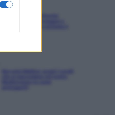
Fame dopo cena? Perché
succede e 6 snack leggeri e
appetitosi che non rovinano il
sonno
Non solo Maldive: scopri i coralli
che si nascondono nel nostro
Mediterraneo (e come
proteggerli)