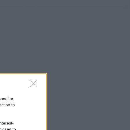
sonal or
ection to
nterest-
closed to