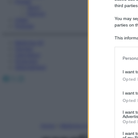
Fitness
third parties
Sport
Esercizi
You may sepa
Video
parties on t
Podcast
This informa
Medicina AZ
Participants
Farmaci
Calcolatori
Please note
Persona
Oroscopo
information 
Abbonamenti
deny consent
I want t
in below Go
Facebook
X
Instagram
Opted 
I want t
Opted 
I want 
Advertis
Opted 
Home
»
Medicina A-Z
I want t
of my P