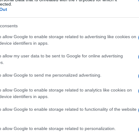
ale
lected.
Out
consents
Le
o allow Google to enable storage related to advertising like cookies on
evice identifiers in apps.
ti preferite
o allow my user data to be sent to Google for online advertising
s.
to allow Google to send me personalized advertising.
o allow Google to enable storage related to analytics like cookies on
inale, contenente corpi cellulari neuronali i cui
evice identifiers in apps.
tatto
con organi terminali somatosensitivi nella cute,
detto anche
ganglio della radice dorsale
(o
della radice
o allow Google to enable storage related to functionality of the website
rvose sul
nervo
terminale, medialmente al
bulbo
o allow Google to enable storage related to personalization.