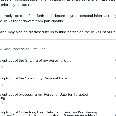
 prior to your opt-out.
rately opt-out of the further disclosure of your personal information by
he IAB’s list of downstream participants.
tion may also be disclosed by us to third parties on the IAB’s List of 
 that may further disclose it to other third parties.
 that this website/app uses one or more Google services and may gath
l Data Processing Opt Outs
including but not limited to your visit or usage behaviour. You may click 
 to Google and its third-party tags to use your data for below specifi
o opt-out of the Sharing of my personal data.
ogle consent section.
In
o opt-out of the Sale of my Personal Data.
In
to opt-out of processing my Personal Data for Targeted
ing.
In
o opt-out of Collection, Use, Retention, Sale, and/or Sharing
ersonal Data that Is Unrelated with the Purposes for which it