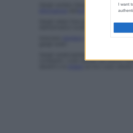
Gangli cardiaci
Gangli parasimpatici del
I want t
p
biforcazione
dell’
arteria
polmonare, chiam
authenti
Gangli celiaci
Due grandi gangli simpatici 
diaframmatico localizzati sulla parte super
Innervano
stomaco
,
milza
,
fegato
,
colecis
gangli solari
.
Gangli cerebrospinali
Gangli associati alle 
contenenti i corpi cellulari dei neuroni sens
dendriti e di
sinapsi
sui loro corpi cellulari