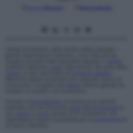
Google
Discover
Fonti preferite
Cellula riproduttiva, detta anche
cellula sessuale
. I
gameti (spermatozoi nell’uomo, ovuli nella donna)
vengono prodotti dalle ghiandole sessuali, o
gonadi
(testicoli nell’uomo,
ovaio
nella donna), nel corso della
meiosi
, un tipo particolare di
divisione cellulare
.
Mentre le cellule somatiche (non sessuali) hanno 2n
cromosomi, in seguito alla
meiosi
ciascun gamete ha
soltanto un numero n di cromosomi.
Durante la
fecondazione
, la fusione di un gamete
maschile con uno femminile
porta
alla
formazione
di
uno
zigote
(o
uovo
) dotato di 2n cromosomi, che
rappresenta il punto di partenza per la
costituzione
di
un nuovo individuo.