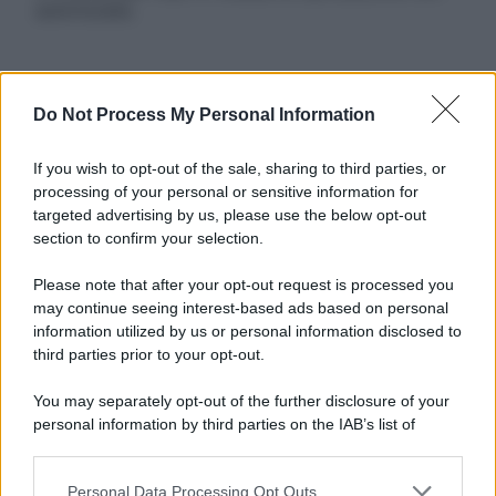
autorizzata.
Informativa
Do Not Process My Personal Information
Privacy Policy
Cookie Policy
If you wish to opt-out of the sale, sharing to third parties, or
Note Legali
processing of your personal or sensitive information for
Preferenze Privacy
targeted advertising by us, please use the below opt-out
section to confirm your selection.
Please note that after your opt-out request is processed you
may continue seeing interest-based ads based on personal
information utilized by us or personal information disclosed to
third parties prior to your opt-out.
You may separately opt-out of the further disclosure of your
personal information by third parties on the IAB’s list of
downstream participants.
Personal Data Processing Opt Outs
This information may also be disclosed by us to third parties