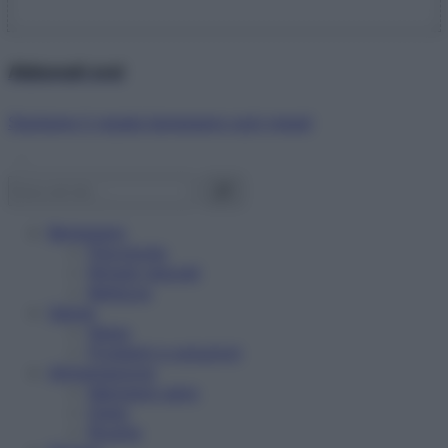
Abbonati ora!
Starbene ti regala benessere ogni mese!
Benessere
Psicologia
Rimedi naturali
Bellezza
Salute
News
Problemi e soluzioni
Alimentazione
Mangiare sano
Diete
Ricette