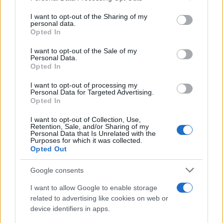
on the IAB’s List of Downstream Participants that may further
I want to opt-out of the Sharing of my
disclose it to other third parties.
personal data.
Opted In
Please note that this website/app uses one or more Google
services and may gather and store information including but
I want to opt-out of the Sale of my
Personal Data.
not limited to your visit or usage behaviour. You may click to
Opted In
grant or deny consent to Google and its third-party tags to
use your data for below specified purposes in below Google
I want to opt-out of processing my
consent section.
Personal Data for Targeted Advertising.
Opted In
I want to opt-out of Collection, Use,
Retention, Sale, and/or Sharing of my
Personal Data that Is Unrelated with the
Purposes for which it was collected.
Opted Out
Google consents
I want to allow Google to enable storage
related to advertising like cookies on web or
device identifiers in apps.