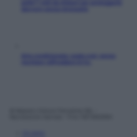
pelle? I miti da sfatare per proteggerla
davvero senza stressarla
Aria condizionata: usala così, senza
rischiare raffreddore & Co.
© Belpietro Edizioni Periodiche SRL –
Riproduzione riservata – P.Iva 13673600964
Chi siamo