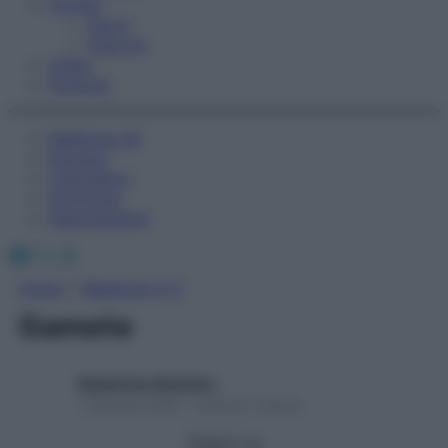
Fitness
Sport
Esercizi
Video
Podcast
Medicina AZ
Farmaci
Calcolatori
Oroscopo
Abbonamenti
Facebook
X
Instagram
Home
»
Medicina A-Z
Gamete
Redazione Starbene
1 Gennaio 2025 – Lettura 1 minuto
Seguici su