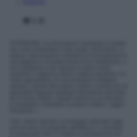
Pubblicità
Facebook
X
Instagram
ATTENZIONE: Le informazioni contenute in questo
sito sono presentate a solo scopo informativo, in
nessun caso possono costituire la formulazione di
una diagnosi o la prescrizione di un trattamento, e
non intendono e non devono in alcun modo
sostituire il rapporto diretto medico-paziente o la
visita specialistica. Si raccomanda di chiedere
sempre il parere del proprio medico curante e/o di
specialisti riguardo qualsiasi indicazione riportata.
Se si hanno dubbi o quesiti sull’uso di un farmaco
è necessario contattare il proprio medico. Leggi il
Disclaimer »
Tutti i diritti riservati. Le immagini utilizzate negli
articoli sono di proprietà dell’editore o concesse
in licenza per l’uso. È vietata la riproduzione non