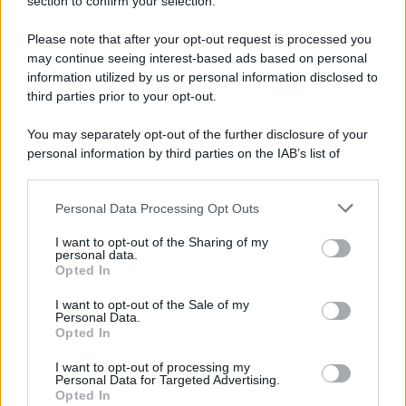
Note Legali
section to confirm your selection.
Preferenze Privacy
Please note that after your opt-out request is processed you
may continue seeing interest-based ads based on personal
information utilized by us or personal information disclosed to
third parties prior to your opt-out.
You may separately opt-out of the further disclosure of your
personal information by third parties on the IAB’s list of
downstream participants.
Personal Data Processing Opt Outs
This information may also be disclosed by us to third parties
on the IAB’s List of Downstream Participants that may further
I want to opt-out of the Sharing of my
disclose it to other third parties.
personal data.
Opted In
Please note that this website/app uses one or more Google
services and may gather and store information including but
I want to opt-out of the Sale of my
Personal Data.
not limited to your visit or usage behaviour. You may click to
Opted In
grant or deny consent to Google and its third-party tags to
use your data for below specified purposes in below Google
I want to opt-out of processing my
consent section.
Personal Data for Targeted Advertising.
Opted In