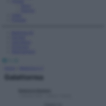
Fitness
Sport
Esercizi
Video
Podcast
Medicina AZ
Farmaci
Calcolatori
Oroscopo
Abbonamenti
Facebook
X
Instagram
Home
»
Medicina A-Z
Galattorrea
Redazione Starbene
1 Gennaio 2025 – Lettura 1 minuto
Seguici su