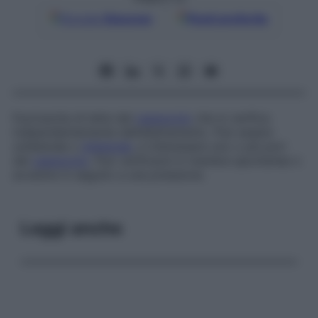
Google
Discover
Fonti preferite
Fuoriuscita di latte dal
capezzolo
che si verifica
indipendentemente dall’allattamento. Può essere
unilaterale o
bilaterale
, e interessare uno o più pori
del
capezzolo
. Può verificarsi in maniera spontanea o
avvenire in seguito a una pressione.
Leggi anche