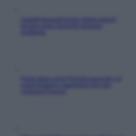
Capelli spezzati lungo l’attaccatura?
Scopri come risolvere l’annoso
problema
Fame dopo cena? Perché succede e 6
snack leggeri e appetitosi che non
rovinano il sonno