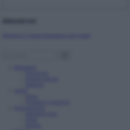
Abbonati ora!
Starbene ti regala benessere ogni mese!
Benessere
Psicologia
Rimedi naturali
Bellezza
Salute
News
Problemi e soluzioni
Alimentazione
Mangiare sano
Diete
Ricette