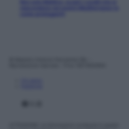
Non solo Maldive: scopri i coralli che si
nascondono nel nostro Mediterraneo (e
come proteggerli)
© Belpietro Edizioni Periodiche SRL –
Riproduzione riservata – P.Iva 13673600964
Chi siamo
Pubblicità
Facebook
X
Instagram
ATTENZIONE: Le informazioni contenute in questo