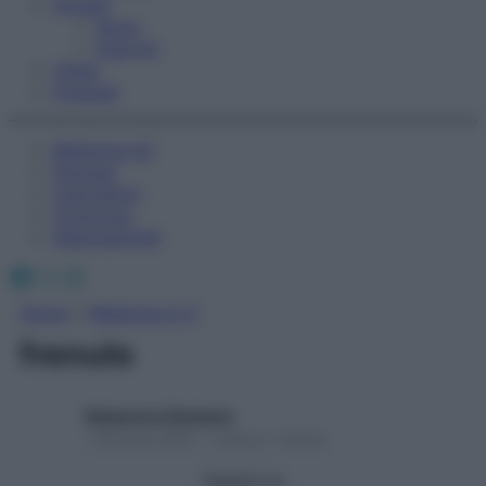
Fitness
Sport
Esercizi
Video
Podcast
Medicina AZ
Farmaci
Calcolatori
Oroscopo
Abbonamenti
Facebook
X
Instagram
Home
»
Medicina A-Z
frenulo
Redazione Starbene
1 Gennaio 2025 – Lettura 1 minuto
Seguici su