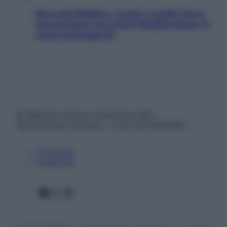
Non solo Maldive: scopri i coralli che si
nascondono nel nostro Mediterraneo (e
come proteggerli)
© Belpietro Edizioni Periodiche SRL –
Riproduzione riservata – P.Iva 13673600964
Chi siamo
Pubblicità
Facebook
X
Instagram