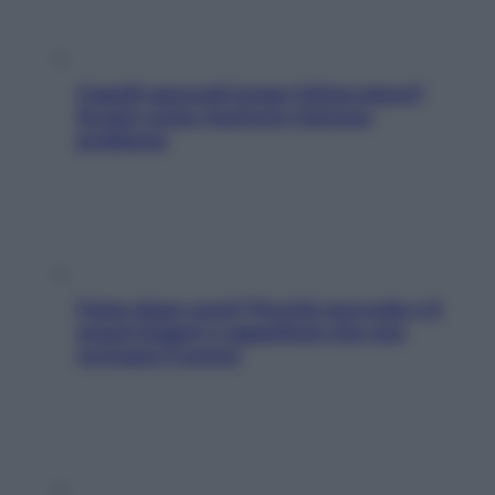
Capelli spezzati lungo l’attaccatura?
Scopri come risolvere l’annoso
problema
Fame dopo cena? Perché succede e 6
snack leggeri e appetitosi che non
rovinano il sonno