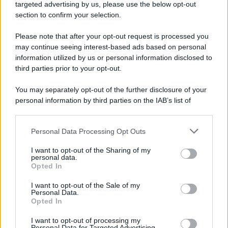
Cookie Policy
targeted advertising by us, please use the below opt-out
Note Legali
section to confirm your selection.
Preferenze Privacy
Please note that after your opt-out request is processed you
may continue seeing interest-based ads based on personal
information utilized by us or personal information disclosed to
third parties prior to your opt-out.
You may separately opt-out of the further disclosure of your
personal information by third parties on the IAB’s list of
downstream participants.
Personal Data Processing Opt Outs
This information may also be disclosed by us to third parties
on the IAB’s List of Downstream Participants that may further
I want to opt-out of the Sharing of my
disclose it to other third parties.
personal data.
Opted In
Please note that this website/app uses one or more Google
services and may gather and store information including but
I want to opt-out of the Sale of my
Personal Data.
not limited to your visit or usage behaviour. You may click to
Opted In
grant or deny consent to Google and its third-party tags to
use your data for below specified purposes in below Google
I want to opt-out of processing my
consent section.
Personal Data for Targeted Advertising.