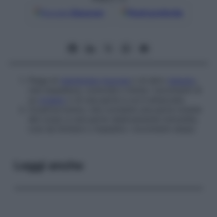
Google
Discover
Fonti preferite
Piega di
membrana
mucosa
o di altro
tessuto
,
che impedisce, controlla o limita i movimenti di
un
organo
o di una parte a cui è attaccata.
Cicatrice breve, che connette una parte mobile
del corpo a una parte relativamente immobile,
così da limitare o impedire i movimenti stessi.
Leggi anche