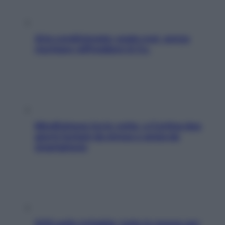
Aria condizionata: usala così, senza
rischiare raffreddore & Co.
Mindfulness tra le vette: a Cortina due
giorni lontani da stress e ansia da
smartphone
SOS pelle irritabile: tutte le mosse per