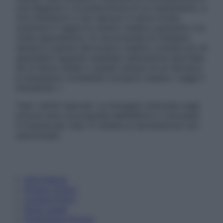
una diagnosi o la prescrizione di un trattamento, e
non intendono e non devono in alcun modo
sostituire il rapporto diretto medico-paziente o la
visita specialistica. Si raccomanda di chiedere
sempre il parere del proprio medico curante e/o di
specialisti riguardo qualsiasi indicazione riportata.
Se si hanno dubbi o quesiti sull’uso di un farmaco
è necessario contattare il proprio medico. Leggi il
Disclaimer »
Tutti i diritti riservati. Le immagini utilizzate negli
articoli sono di proprietà dell’editore o concesse
in licenza per l’uso. È vietata la riproduzione non
autorizzata.
Informativa
Privacy Policy
Cookie Policy
Note Legali
Preferenze Privacy