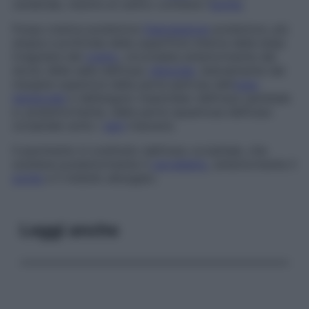
cerebrale, mentre al centro contiene l’
ipofisi
.
Fossa cranica posteriore
Depressione
posteriore, più
ampia e profonda della superficie interna della base
irregolare del
cranio
, circondata anteriormente dal
dorso della sella dell’osso
sfenoide
, lateralmente dal
margine superiore della parte petrosa dell’
osso
temporale
e dall’angolo mastoideo dell’osso parietale
e, posteriormente, dalla parte squamosa dell’osso
occipitale sotto i
seni
trasversi.
Il pavimento è costituito dall’osso occipitale, che
sostiene posteriormente il
cervelletto
, anteriormente il
ponte
e il midollo allungato.
Leggi anche