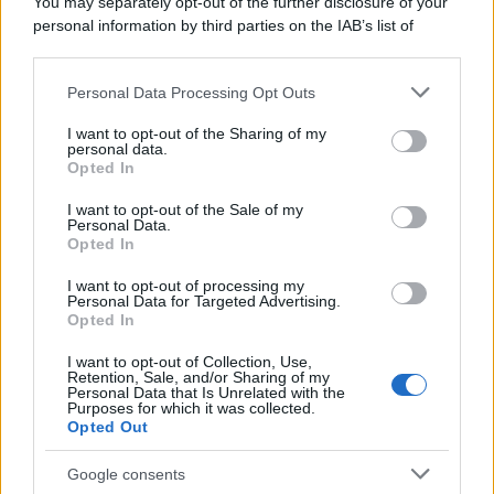
You may separately opt-out of the further disclosure of your
personal information by third parties on the IAB’s list of
downstream participants.
Personal Data Processing Opt Outs
This information may also be disclosed by us to third parties
on the IAB’s List of Downstream Participants that may further
I want to opt-out of the Sharing of my
disclose it to other third parties.
personal data.
Opted In
Please note that this website/app uses one or more Google
services and may gather and store information including but
I want to opt-out of the Sale of my
Personal Data.
not limited to your visit or usage behaviour. You may click to
Opted In
grant or deny consent to Google and its third-party tags to
use your data for below specified purposes in below Google
I want to opt-out of processing my
consent section.
Personal Data for Targeted Advertising.
Opted In
I want to opt-out of Collection, Use,
Retention, Sale, and/or Sharing of my
Personal Data that Is Unrelated with the
Purposes for which it was collected.
Opted Out
Google consents