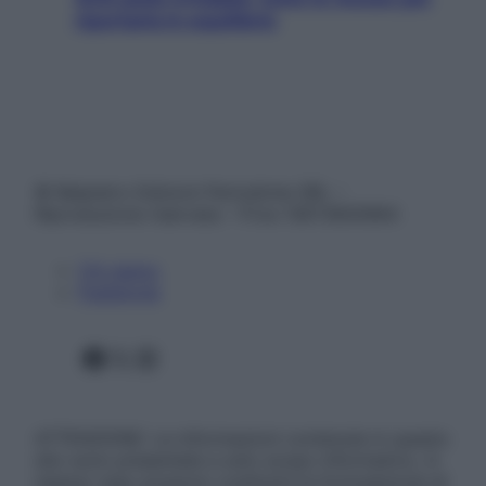
riportarla in equilibrio
© Belpietro Edizioni Periodiche SRL –
Riproduzione riservata – P.Iva 13673600964
Chi siamo
Pubblicità
Facebook
X
Instagram
ATTENZIONE: Le informazioni contenute in questo
sito sono presentate a solo scopo informativo, in
nessun caso possono costituire la formulazione di