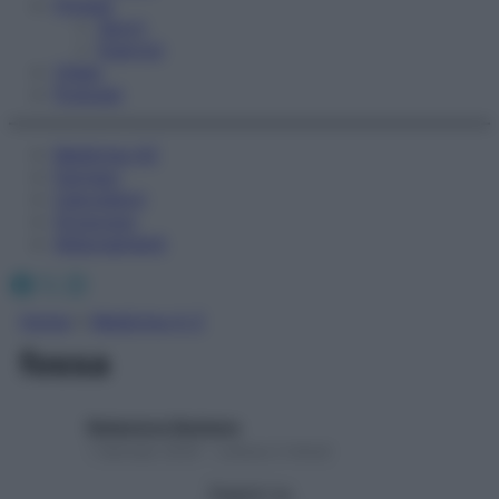
Fitness
Sport
Esercizi
Video
Podcast
Medicina AZ
Farmaci
Calcolatori
Oroscopo
Abbonamenti
Facebook
X
Instagram
Home
»
Medicina A-Z
fossa
Redazione Starbene
1 Gennaio 2025 – Lettura 2 minuti
Seguici su