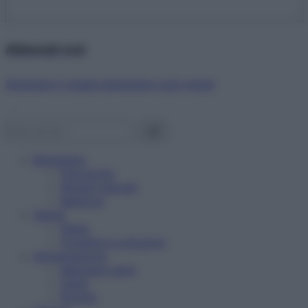
Abbonati ora!
Starbene ti regala benessere ogni mese!
Benessere
Psicologia
Rimedi naturali
Bellezza
Salute
News
Problemi e soluzioni
Alimentazione
Mangiare sano
Diete
Ricette