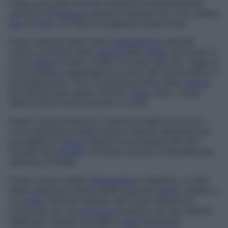
Fossa auricolare
Piccola fossetta immediatamente
anteriore all’
incisura
anteriore dell’auricolo. Può essere
sito
di
cisti
o di fistole congenite preauricolari.
Fossa centrale della retina
Depressione
centrale
conica, presente nella
macula
della
retina
nel punto in
cui la
retina
è molto sottile, in modo tale che i raggi di
luce possano raggiungere lo strato dei fotorecettori e
principalmente i coni. Costituisce l’area della
visione
più distinta alla quale è diretto l’
asse
visivo. Viene
detta anche
fovea centralis
o
fovea
.
Fossa cranica anteriore
L’anteriore delle tre zone in
cui è suddivisa la base cranica interna, depressa per
accogliere la
faccia
inferiore arrotondata dei lobi
frontali del
cervello
e limitata, davanti e lateralmente,
dall’osso frontale.
Fossa cranica media
Depressione
irregolare, a metà
della superficie interna della base del
cranio
, situata a
un
livello
inferiore rispetto alla fossa anteriore e
composta da una
porzione
centrale e da due laterali.
Nelle parti laterali accoglie il
lobo
temporale