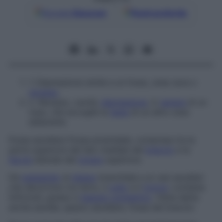
Google
Discover
Fonti preferite
1.
Depressione simile a un fosso, area cava o
recesso
.
2.
Recesso, cavità,
depressione
, in
genere
di un
osso, che accoglie la
testa
di un altro osso
adiacente.
Fossa ascellare
Fossa piramidale, compresa tra la
parte superiore del lato mediale del
braccio
e la
faccia
laterale del
torace
superiore.
Dà
passaggio
al
plesso
branchiale e ai vasi ascellari
che decorrono tra l’arto, il
collo
e il
tronco
; contiene
linfonodi, grasso e
tessuto connettivo
. Viene detta
anche
ascella
,
spazio ascellare
,
fossa del braccio
.