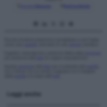
Google
Discover
Fonti preferite
Piccola struttura anatomica somigliante a una foglia,
come una
cuspide
valvolare di una
valvola
cardiaca.
Foglietto mesodermico anteriore
Metà della
porzione
più anteriore dell’
iride
di origine mesodermica.
Questa
porzione
dell’
iride
non si estende alla
pupilla
,
ma si ferma con un bordo irregolare tra il margine
della
pupilla
e la base dell’
iride
.
Leggi anche