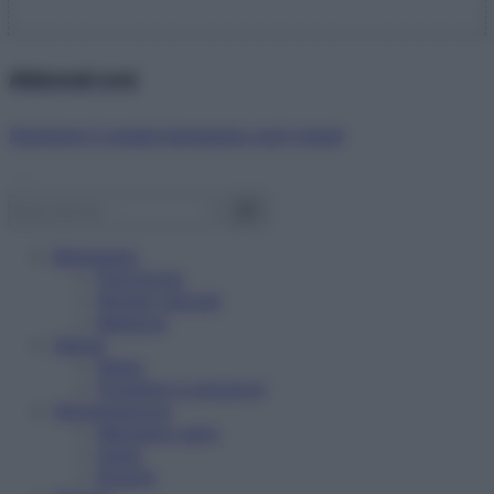
Abbonati ora!
Starbene ti regala benessere ogni mese!
Benessere
Psicologia
Rimedi naturali
Bellezza
Salute
News
Problemi e soluzioni
Alimentazione
Mangiare sano
Diete
Ricette