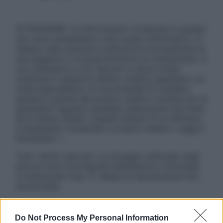
ATTENZIONE: Le informazioni contenute in questo
sito sono presentate a solo scopo informativo, in
nessun caso possono costituire la formulazione di
una diagnosi o la prescrizione di un trattamento, e
non intendono e non devono in alcun modo
sostituire il rapporto diretto medico-paziente o la
visita specialistica. Si raccomanda di chiedere
sempre il parere del proprio medico curante e/o di
specialisti riguardo qualsiasi indicazione riportata.
Se si hanno dubbi o quesiti sull’uso di un farmaco
è necessario contattare il proprio medico. Leggi il
Disclaimer »
Tutti i diritti riservati. Le immagini utilizzate negli
articoli sono di proprietà dell’editore o concesse
in licenza per l’uso. È vietata la riproduzione non
autorizzata.
Do Not Process My Personal Information