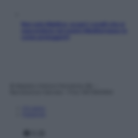
Non solo Maldive: scopri i coralli che si
nascondono nel nostro Mediterraneo (e
come proteggerli)
© Belpietro Edizioni Periodiche SRL –
Riproduzione riservata – P.Iva 13673600964
Chi siamo
Pubblicità
Facebook
X
Instagram