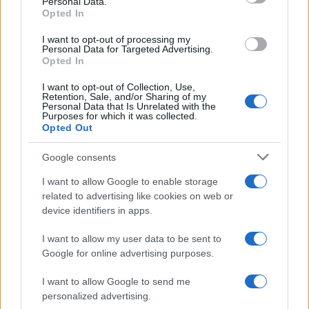
Personal Data.
not limited to your visit or usage behaviour. You may click to
Opted In
grant or deny consent to Google and its third-party tags to
use your data for below specified purposes in below Google
I want to opt-out of processing my
consent section.
Personal Data for Targeted Advertising.
Opted In
I want to opt-out of Collection, Use,
Retention, Sale, and/or Sharing of my
Personal Data that Is Unrelated with the
Purposes for which it was collected.
Opted Out
Google consents
I want to allow Google to enable storage
related to advertising like cookies on web or
device identifiers in apps.
I want to allow my user data to be sent to
Google for online advertising purposes.
I want to allow Google to send me
personalized advertising.