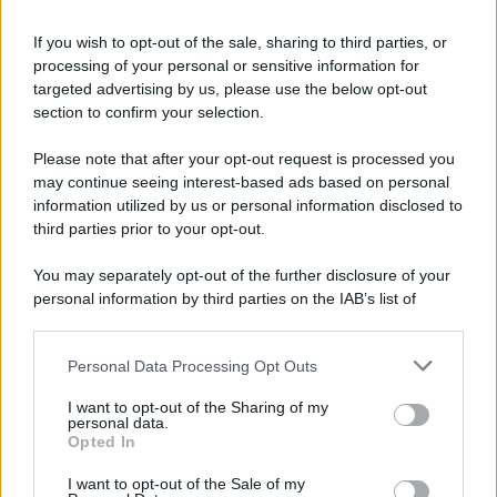
Informativa
Privacy Policy
If you wish to opt-out of the sale, sharing to third parties, or
Cookie Policy
processing of your personal or sensitive information for
Note Legali
targeted advertising by us, please use the below opt-out
Preferenze Privacy
section to confirm your selection.
Please note that after your opt-out request is processed you
may continue seeing interest-based ads based on personal
information utilized by us or personal information disclosed to
third parties prior to your opt-out.
You may separately opt-out of the further disclosure of your
personal information by third parties on the IAB’s list of
downstream participants.
Personal Data Processing Opt Outs
This information may also be disclosed by us to third parties
on the IAB’s List of Downstream Participants that may further
I want to opt-out of the Sharing of my
disclose it to other third parties.
personal data.
Opted In
Please note that this website/app uses one or more Google
services and may gather and store information including but
I want to opt-out of the Sale of my