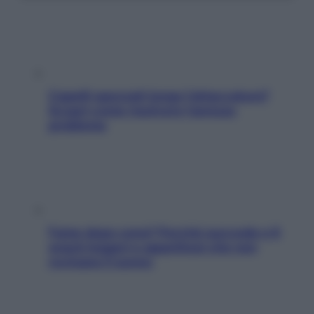
Capelli spezzati lungo l’attaccatura?
Scopri come risolvere l’annoso
problema
Fame dopo cena? Perché succede e 6
snack leggeri e appetitosi che non
rovinano il sonno