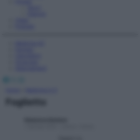
Fitness
Sport
Esercizi
Video
Podcast
Medicina AZ
Farmaci
Calcolatori
Oroscopo
Abbonamenti
Facebook
X
Instagram
Home
»
Medicina A-Z
Foglietto
Redazione Starbene
1 Gennaio 2025 – Lettura 1 minuto
Seguici su