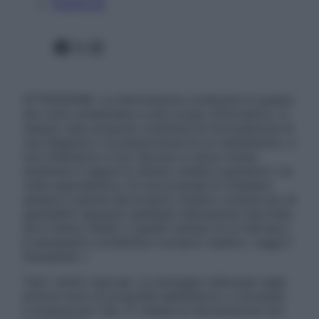
Pubblicità
Facebook
X
Instagram
ATTENZIONE: Le informazioni contenute in questo
sito sono presentate a solo scopo informativo, in
nessun caso possono costituire la formulazione di
una diagnosi o la prescrizione di un trattamento, e
non intendono e non devono in alcun modo
sostituire il rapporto diretto medico-paziente o la
visita specialistica. Si raccomanda di chiedere
sempre il parere del proprio medico curante e/o di
specialisti riguardo qualsiasi indicazione riportata.
Se si hanno dubbi o quesiti sull’uso di un farmaco
è necessario contattare il proprio medico. Leggi il
Disclaimer »
Tutti i diritti riservati. Le immagini utilizzate negli
articoli sono di proprietà dell’editore o concesse
in licenza per l’uso. È vietata la riproduzione non