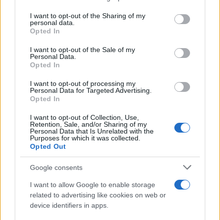
on the IAB’s List of Downstream Participants that may further
I want to opt-out of the Sharing of my
disclose it to other third parties.
personal data.
Opted In
Please note that this website/app uses one or more Google
services and may gather and store information including but
I want to opt-out of the Sale of my
Personal Data.
not limited to your visit or usage behaviour. You may click to
Opted In
grant or deny consent to Google and its third-party tags to
use your data for below specified purposes in below Google
I want to opt-out of processing my
consent section.
Personal Data for Targeted Advertising.
Opted In
I want to opt-out of Collection, Use,
Retention, Sale, and/or Sharing of my
Personal Data that Is Unrelated with the
Purposes for which it was collected.
Opted Out
Google consents
I want to allow Google to enable storage
related to advertising like cookies on web or
device identifiers in apps.