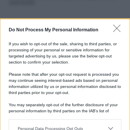
autorizzata.
Informativa
Do Not Process My Personal Information
Privacy Policy
Cookie Policy
If you wish to opt-out of the sale, sharing to third parties, or
Note Legali
processing of your personal or sensitive information for
Preferenze Privacy
targeted advertising by us, please use the below opt-out
section to confirm your selection.
Please note that after your opt-out request is processed you
may continue seeing interest-based ads based on personal
information utilized by us or personal information disclosed to
third parties prior to your opt-out.
You may separately opt-out of the further disclosure of your
personal information by third parties on the IAB’s list of
downstream participants.
Personal Data Processing Opt Outs
This information may also be disclosed by us to third parties