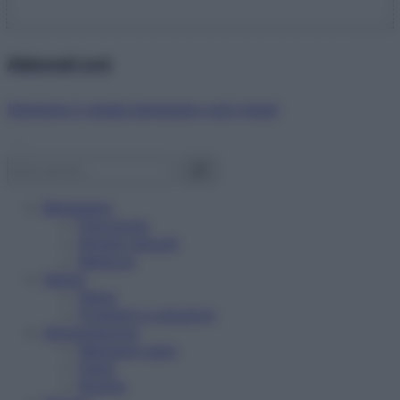
Abbonati ora!
Starbene ti regala benessere ogni mese!
Benessere
Psicologia
Rimedi naturali
Bellezza
Salute
News
Problemi e soluzioni
Alimentazione
Mangiare sano
Diete
Ricette