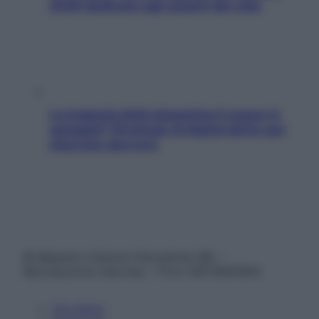
2026 dedicato agli amanti del cibo
La trappola della dopamina ti segue in
spiaggia? Strategie di digital detox per
staccare davvero
© Belpietro Edizioni Periodiche SRL –
Riproduzione riservata – P.Iva 13673600964
Chi siamo