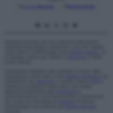
Google
Discover
Fonti preferite
Alcaloide ottenuto dai semi essiccati della pianta
velenosa
Physostigma venenosum
, fava del Calabar.
Viene usata in oftalmologia come
agente
miotico
. La
si impiega, inoltre, per trattare il
glaucoma
. È detta
anche
eserina
.
Fisostigmina salicilato
Sale salicilato formato dalla
fisostigmina. Viene usato come
agente
colinergico
nel
trattamento del
glaucoma
, in quanto induce
miosi
e
abbassa la pressione intraoculare. Può essere
applicata localmente sulla
congiuntiva
o
somministrata per via intramuscolare o endovenosa
allo scopo di contrastare la
tossicità
di farmaci
anticolinergici nei confronti del
sistema nervoso
centrale.