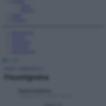
Fitness
Sport
Esercizi
Video
Podcast
Medicina AZ
Farmaci
Calcolatori
Oroscopo
Abbonamenti
Facebook
X
Instagram
Home
»
Medicina A-Z
Fisostigmina
Redazione Starbene
1 Gennaio 2025 – Lettura 1 minuto
Seguici su