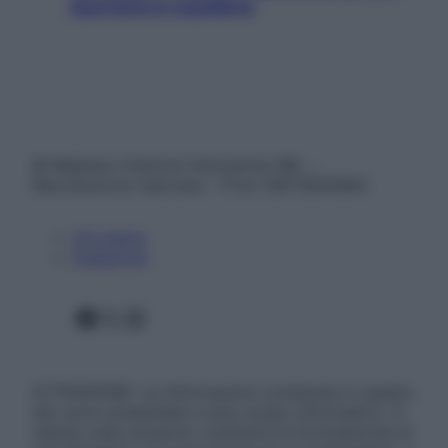
riportarla in equilibrio
© Belpietro Edizioni Periodiche SRL –
Riproduzione riservata – P.Iva 13673600964
Chi siamo
Pubblicità
Facebook
X
Instagram
ATTENZIONE: Le informazioni contenute in questo
sito sono presentate a solo scopo informativo, in
nessun caso possono costituire la formulazione di