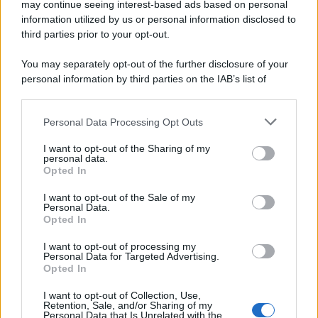
may continue seeing interest-based ads based on personal
information utilized by us or personal information disclosed to
third parties prior to your opt-out.
You may separately opt-out of the further disclosure of your
personal information by third parties on the IAB’s list of
downstream participants.
Personal Data Processing Opt Outs
This information may also be disclosed by us to third parties
on the IAB’s List of Downstream Participants that may further
I want to opt-out of the Sharing of my
disclose it to other third parties.
personal data.
Opted In
Please note that this website/app uses one or more Google
services and may gather and store information including but
I want to opt-out of the Sale of my
Personal Data.
not limited to your visit or usage behaviour. You may click to
Opted In
grant or deny consent to Google and its third-party tags to
use your data for below specified purposes in below Google
I want to opt-out of processing my
consent section.
Personal Data for Targeted Advertising.
Opted In
I want to opt-out of Collection, Use,
Retention, Sale, and/or Sharing of my
Personal Data that Is Unrelated with the