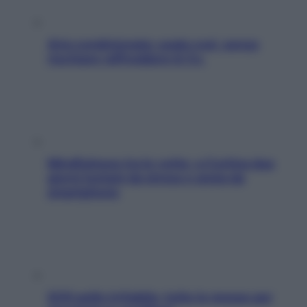
Aria condizionata: usala così, senza
rischiare raffreddore & Co.
Mindfulness tra le vette: a Cortina due
giorni lontani da stress e ansia da
smartphone
SOS pelle irritabile: tutte le mosse per