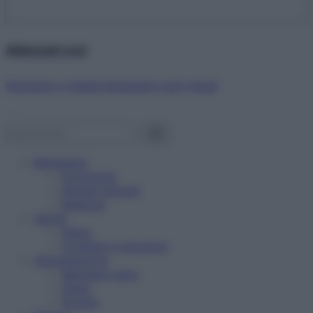
Abbonati ora!
Starbene ti regala benessere ogni mese!
Benessere
Psicologia
Rimedi naturali
Bellezza
Salute
News
Problemi e soluzioni
Alimentazione
Mangiare sano
Diete
Ricette