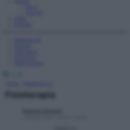
Fitness
Sport
Esercizi
Video
Podcast
Medicina AZ
Farmaci
Calcolatori
Oroscopo
Abbonamenti
Facebook
X
Instagram
Home
»
Medicina A-Z
Fisioterapia
Redazione Starbene
1 Gennaio 2025 – Lettura 1 minuto
Seguici su