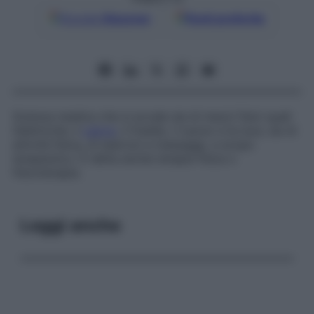
Google
Discover
Fonti preferite
Scienza medica che si avvale sia di mezzi fisici quali
l’elettricità, il
calore
, il freddo, il suono e la luce, sia di
attività fisica, di esercizi e massaggi, a scopo
terapeutico. È detta anche
terapia fisica
o
fisicoterapia.
Leggi anche