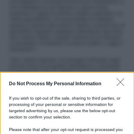
una diagnosi o la prescrizione di un trattamento, e
non intendono e non devono in alcun modo
sostituire il rapporto diretto medico-paziente o la
visita specialistica. Si raccomanda di chiedere
sempre il parere del proprio medico curante e/o di
specialisti riguardo qualsiasi indicazione riportata.
Se si hanno dubbi o quesiti sull’uso di un farmaco
è necessario contattare il proprio medico. Leggi il
Disclaimer »
Tutti i diritti riservati. Le immagini utilizzate negli
articoli sono di proprietà dell’editore o concesse
in licenza per l’uso. È vietata la riproduzione non
autorizzata.
Do Not Process My Personal Information
If you wish to opt-out of the sale, sharing to third parties, or
Informativa
processing of your personal or sensitive information for
Privacy Policy
targeted advertising by us, please use the below opt-out
Cookie Policy
section to confirm your selection.
Note Legali
Preferenze Privacy
Please note that after your opt-out request is processed you