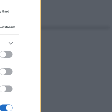
 third
Downstream
er and store
to grant or
ed purposes