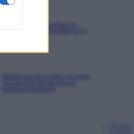
Aria condizionata: usala così,
senza rischiare raffreddore & Co.
Mindfulness tra le vette: a Cortina
due giorni lontani da stress e
ansia da smartphone
Chi siamo
Pubblicità