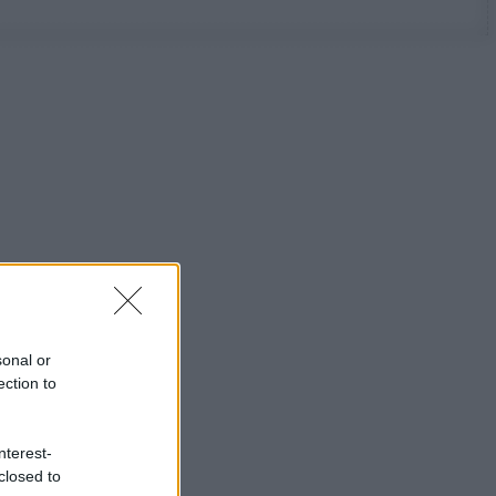
sonal or
ection to
nterest-
closed to