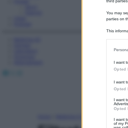
Fitness
third parties
Sport
Esercizi
You may sepa
Video
parties on t
Podcast
This informa
Participants
Medicina AZ
Farmaci
Please note
Persona
Calcolatori
information 
Oroscopo
deny consent
Abbonamenti
I want t
in below Go
Opted 
Facebook
X
Instagram
I want t
Opted 
I want 
Advertis
Opted 
Home
»
Medicina A-Z
I want t
of my P
was col