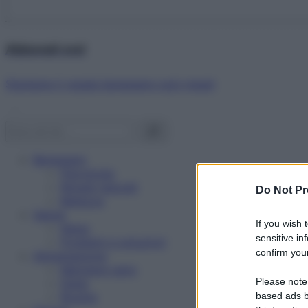
Abbonati ora!
Starbene ti regala benessere ogni mese!
Benessere
Psicologia
Rimedi naturali
Do Not Pr
Bellezza
Salute
If you wish 
News
sensitive in
Problemi e soluzioni
confirm your
Alimentazione
Mangiare sano
Please note
Diete
Ricette
based ads b