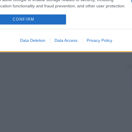
cation functionality and fraud prevention, and other user protection.
zione del
plasma
da parte dei glomeruli renali.
tituenti del
plasma
, fatta eccezione per le proteine.
CONFIRM
Data Deletion
Data Access
Privacy Policy