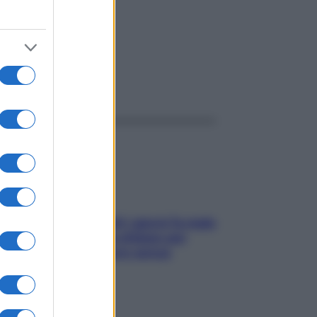
ggi anche
Doccia, lavarsi tutti i giorni fa male
alla pelle? I miti da sfatare per
proteggerla davvero senza
stressarla