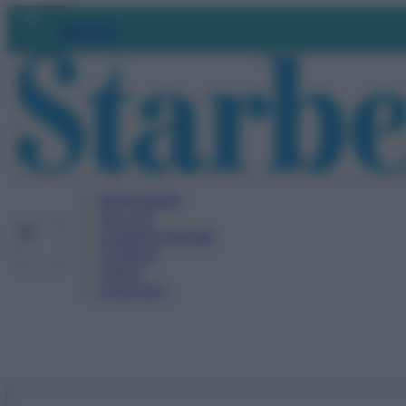
Vai
Abbonati
al
contenuto
BENESSERE
SALUTE
ALIMENTAZIONE
FITNESS
VIDEO
PODCAST