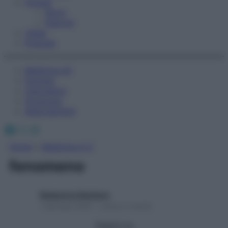
Fitness
Sport
Esercizi
Video
Podcast
Medicina AZ
Farmaci
Calcolatori
Oroscopo
Abbonamenti
Facebook
X
Instagram
Home
»
Medicina A-Z
fenomeno
Redazione Starbene
1 Gennaio 2025 – Lettura 2 minuti
Seguici su