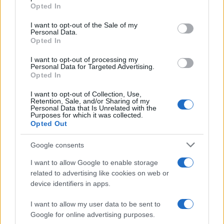
Opted In
Please note that this website/app uses one or more Google
services and may gather and store information including but
I want to opt-out of the Sale of my
Personal Data.
not limited to your visit or usage behaviour. You may click to
Opted In
grant or deny consent to Google and its third-party tags to
use your data for below specified purposes in below Google
I want to opt-out of processing my
consent section.
Personal Data for Targeted Advertising.
Opted In
I want to opt-out of Collection, Use,
Retention, Sale, and/or Sharing of my
Personal Data that Is Unrelated with the
Purposes for which it was collected.
Opted Out
Google consents
I want to allow Google to enable storage
related to advertising like cookies on web or
device identifiers in apps.
I want to allow my user data to be sent to
Google for online advertising purposes.