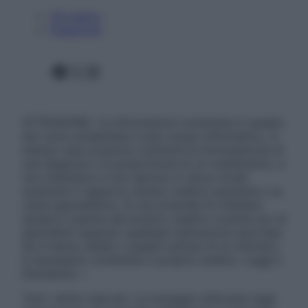
Chi siamo
Pubblicità
Facebook
X
Instagram
ATTENZIONE: Le informazioni contenute in questo
sito sono presentate a solo scopo informativo, in
nessun caso possono costituire la formulazione di
una diagnosi o la prescrizione di un trattamento, e
non intendono e non devono in alcun modo
sostituire il rapporto diretto medico-paziente o la
visita specialistica. Si raccomanda di chiedere
sempre il parere del proprio medico curante e/o di
specialisti riguardo qualsiasi indicazione riportata.
Se si hanno dubbi o quesiti sull’uso di un farmaco
è necessario contattare il proprio medico. Leggi il
Disclaimer »
Tutti i diritti riservati. Le immagini utilizzate negli