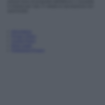
articoli sono di proprietà dell’editore o concesse
in licenza per l’uso. È vietata la riproduzione non
autorizzata.
Informativa
Privacy Policy
Cookie Policy
Note Legali
Preferenze Privacy