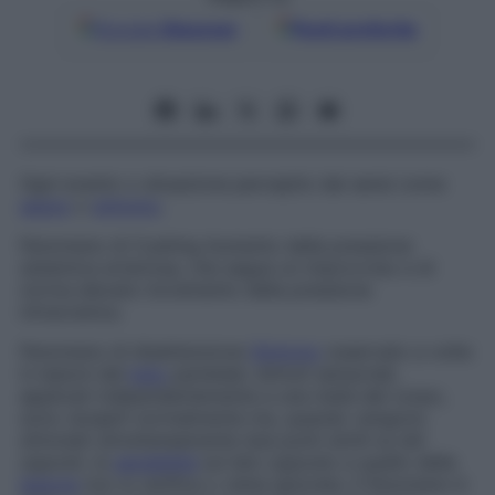
Google
Discover
Fonti preferite
Ogni evento o situazione percepito dai sensi come
segno
o
sintomo
.
Fenomeno di Cushing
Aumento della pressione
sistemica arteriosa, che segue un improvviso e di
norma elevato incremento della pressione
intracranica.
Fenomeno di disattenzione
Sintomo
osservato a volte
in lesioni del
lobo
parietale: stimoli sensoriali,
applicati indipendentemente a una metà del corpo,
sono recepiti normalmente ma, quando vengono
stimolati simultaneamente due punti simili su lati
opposti, la
sensibilità
sul lato opposto a quello della
lesione
non si verifica o viene ignorata. Il fenomeno è