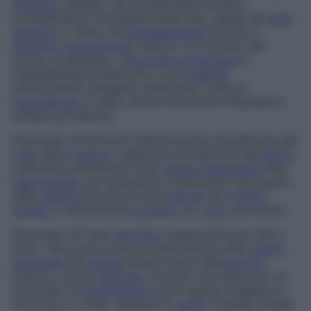
eruzione
cutanea. Tali cambiamenti indicano
probabilmente vasospasmi delle dita, seguiti da
stasi
capillare
e, infine, da
vasodilatazione
dovuta a
iperemia
(
congestione
) reattiva. Al contrario del
morbo di Raynaud, il
fenomeno di Raynaud
è
frequentemente associato a una
malattia
sottocutanea collagena (vascolare), come la
sclerodermia
. È detto anche
sindrome di Raynaud
o
asfissia simmetrica
.
Fenomeno di Schramm
Deformazione imbutiforme del
collo
della
vescica
e della parte posteriore dell’
uretra
,
osservata solitamente nella
vescica neurogena
della
tabe
dorsale
, più raramente in disfunzioni neurogene
della
vescica
dovute ad altra
lesione
del
midollo
spinale
. È detta anche
prostata
con
collo
ad imbuto
.
Fenomeno di Tullio
Vertigine
causata da suoni alti e
acuti. Tale suono produce stimolazione della
cresta
ampollare
del
canale
semicircolare dell’
orecchio
interno e quindi
vertigine
. Pazienti che subiscono un
intervento di
fenestrazione
sono spesso soggetti al
fenomeno di Tullio, sebbene la
staffa
rimanga mobile.