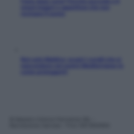
Fame dopo cena? Perché succede e 6
snack leggeri e appetitosi che non
rovinano il sonno
Non solo Maldive: scopri i coralli che si
nascondono nel nostro Mediterraneo (e
come proteggerli)
© Belpietro Edizioni Periodiche SRL –
Riproduzione riservata – P.Iva 13673600964