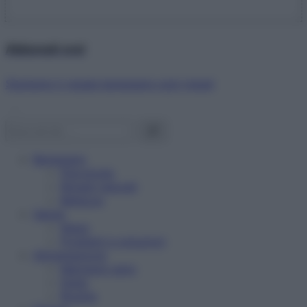
Abbonati ora!
Starbene ti regala benessere ogni mese!
Benessere
Psicologia
Rimedi naturali
Bellezza
Salute
News
Problemi e soluzioni
Alimentazione
Mangiare sano
Diete
Ricette