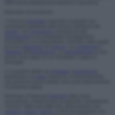
detto anche
disattenzione sensoria
o
estinzione
.
Fenomeno di pronazione
1. Forma di
sincinesia
osservata in pazienti con
contrazioni spastiche delle braccia all’altezza del
gomito
. Una
contrazione
volontaria di tale
articolazione
è accompagnata da piegamento
involontario e un sollevamento volontario delle spalle
provoca
abduzione
del
braccio
, con
pronazione
e
flessione
dell’
avambraccio
. La
manifestazione
è nota
anche come
segno di von Strümpell
o
segno di
Strümpell.
2. In pazienti affetti da
emiplegia
, l’
avambraccio
paralizzato e la
mano
assumono involontariamente
una posizione prona quando sono posti passivamente
in posizione supina.
Fenomeno di Raynaud
Sindrome
dalla causa
sconosciuta, caratterizzata da episodici cambiamenti
“tricolori” della cute delle dita: sbiancamento con
torpore
e
dolore
,
cianosi
, e infine arrossamento con