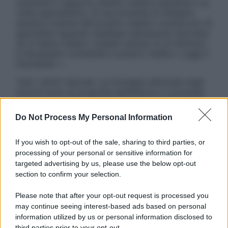
sostituire il rapporto diretto medico-paziente o la
visita specialistica. Si raccomanda di chiedere
sempre il parere del proprio medico curante e/o di
specialisti riguardo qualsiasi indicazione riportata.
Se si hanno dubbi o quesiti sull’uso di un farmaco
è necessario contattare il proprio medico. Leggi il
Disclaimer »
Tutti i diritti riservati. Le immagini utilizzate negli
articoli sono di proprietà dell’editore o concesse
in licenza per l’uso. È vietata la riproduzione non
autorizzata.
Do Not Process My Personal Information
If you wish to opt-out of the sale, sharing to third parties, or
processing of your personal or sensitive information for
Informativa
targeted advertising by us, please use the below opt-out
Privacy Policy
section to confirm your selection.
Cookie Policy
Note Legali
Please note that after your opt-out request is processed you
Preferenze Privacy
may continue seeing interest-based ads based on personal
information utilized by us or personal information disclosed to
third parties prior to your opt-out.