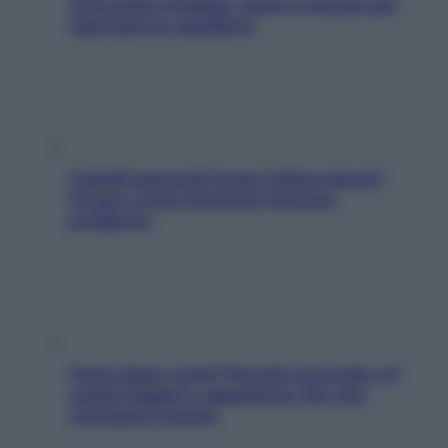
SOS pelle irritabile: tutte le mosse per
riportarla in equilibrio
Capelli spezzati lungo l’attaccatura?
Scopri come risolvere l’annoso
problema
Fame dopo cena? Perché succede e 6
snack leggeri e appetitosi che non
rovinano il sonno