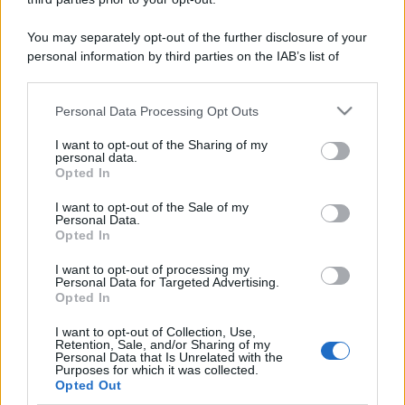
You may separately opt-out of the further disclosure of your
personal information by third parties on the IAB’s list of
downstream participants.
Personal Data Processing Opt Outs
This information may also be disclosed by us to third parties
on the IAB’s List of Downstream Participants that may further
I want to opt-out of the Sharing of my
disclose it to other third parties.
personal data.
Opted In
Please note that this website/app uses one or more Google
services and may gather and store information including but
I want to opt-out of the Sale of my
Personal Data.
not limited to your visit or usage behaviour. You may click to
Opted In
grant or deny consent to Google and its third-party tags to
use your data for below specified purposes in below Google
I want to opt-out of processing my
consent section.
Personal Data for Targeted Advertising.
Opted In
I want to opt-out of Collection, Use,
Retention, Sale, and/or Sharing of my
Personal Data that Is Unrelated with the
Purposes for which it was collected.
Opted Out