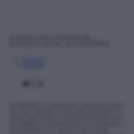
© Belpietro Edizioni Periodiche SRL –
Riproduzione riservata – P.Iva 13673600964
Chi siamo
Pubblicità
Facebook
X
Instagram
ATTENZIONE: Le informazioni contenute in questo
sito sono presentate a solo scopo informativo, in
nessun caso possono costituire la formulazione di
una diagnosi o la prescrizione di un trattamento, e
non intendono e non devono in alcun modo