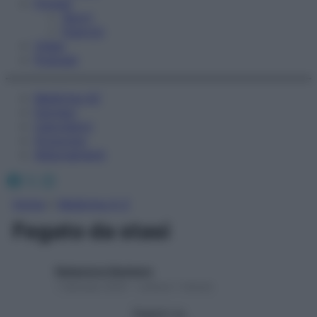
Fitness
Sport
Esercizi
Video
Podcast
Medicina AZ
Farmaci
Calcolatori
Oroscopo
Abbonamenti
Facebook
X
Instagram
Home
»
Medicina A-Z
Fegato da stasi
Redazione Starbene
1 Gennaio 2025 – Lettura 1 minuto
Seguici su