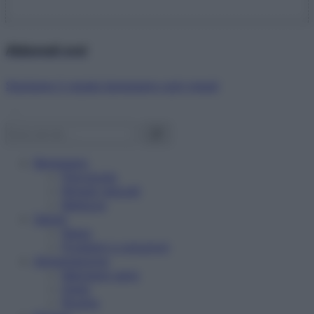
Abbonati ora!
Starbene ti regala benessere ogni mese!
Benessere
Psicologia
Rimedi naturali
Bellezza
Salute
News
Problemi e soluzioni
Alimentazione
Mangiare sano
Diete
Ricette