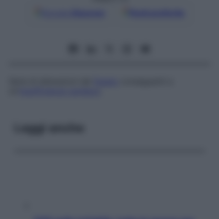
Google
Discover
Fonti preferite
Serie di alterazioni del
fegato
conseguenti a
un’
insufficienza cardiaca
.
Leggi anche