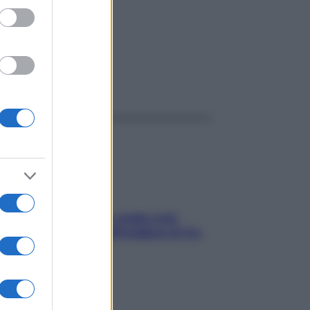
ggi anche
Aria condizionata: usala così,
senza rischiare raffreddore & Co.