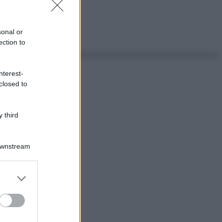
sonal or
ection to
nterest-
closed to
 third
Downstream
er and store
to grant or
ed purposes