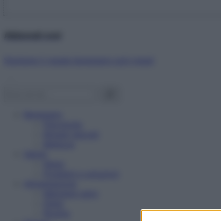
Abbonati ora!
Starbene ti regala benessere ogni mese!
Benessere
Psicologia
Rimedi naturali
Bellezza
Salute
News
Problemi e soluzioni
Alimentazione
Mangiare sano
Diete
Ricette