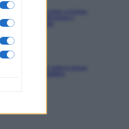
Mindfulness tra le vette: a Cortina
due giorni lontani da stress e
ansia da smartphone
SOS pelle irritabile: tutte le mosse
per riportarla in equilibrio