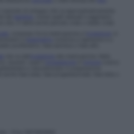
la dilatazione
cervicale
o nella discesa del
feto
.
, il periodo di sviluppo che va approssimativamente
lsi del
bambino
, inclusi quelli sessuali e aggressivi,
ul cibo. È detta anche
periodo orale
o
stadio orale
.
uale
, compreso fra la mestruazione e l’
ovulazione
, in
ominanti e l’
endometrio
comincia a rigenerarsi e a
tadio proliferativo
,
fase estrinica
o
fase alfa
.
le
che va dall’
ovulazione
alla mestruazione. Nella
, durante i quali il
progesterone
è l’
ormone
ovarico
ghiandolare e vascolarizzato in preparazione
ta anche
fase lutea
,
fase progestazionale
,
fase beta
o
vata – P.Iva 13673600964