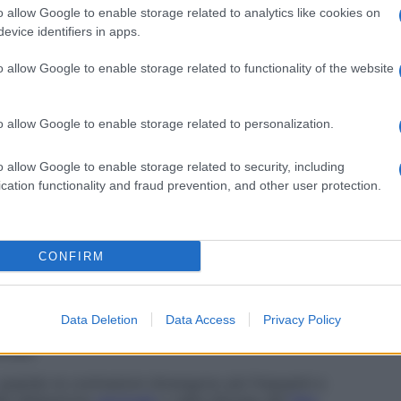
zzato da dilatazioni della
cervice
relativamente
o allow Google to enable storage related to analytics like cookies on
è verificata una dilatazione di 3 o 4 centimetri, dopo
evice identifiers in apps.
mpleta dilatazione
cervicale
. È detta anche
travaglio
o allow Google to enable storage related to functionality of the website
muni nei bambini da un anno a quattro anni, che si
o allow Google to enable storage related to personalization.
no
descritto come fase di
apnea
cianotica, ma molti
tano la sintomatologia tipica dell’
apnea
cianotica o
o allow Google to enable storage related to security, including
 è una definizione poco appropriata, che indica
cation functionality and fraud prevention, and other user protection.
oria. È detta anche
crisi ipossica riflessa
.
uale il
complesso
di Edipo raggiunge il suo
apice
. È
CONFIRM
ale le energie libidiche e aggressive sono
a i cinque e i sei anni. È detta anche
stadio fallico
.
Data Deletion
Data Access
Privacy Policy
psicosessuale, durante il quale si sviluppa una
itale
.
 quando le contrazioni divengono più frequenti e