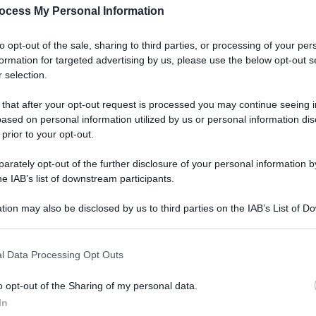
ocess My Personal Information
to opt-out of the sale, sharing to third parties, or processing of your per
formation for targeted advertising by us, please use the below opt-out s
 selection.
 that after your opt-out request is processed you may continue seeing i
ased on personal information utilized by us or personal information dis
 prior to your opt-out.
rately opt-out of the further disclosure of your personal information by
he IAB’s list of downstream participants.
tion may also be disclosed by us to third parties on the IAB’s List of 
 that may further disclose it to other third parties.
 that this website/app uses one or more Google services and may gath
l Data Processing Opt Outs
including but not limited to your visit or usage behaviour. You may click 
 to Google and its third-party tags to use your data for below specifi
o opt-out of the Sharing of my personal data.
ogle consent section.
In