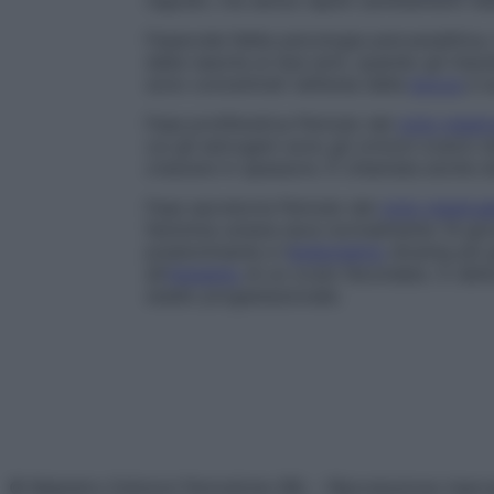
regolari, ma senza rapidi cambiamenti nel
Fase
orale
Nella psicologia psicoanalitica
dalla nascita ai due anni, quando gli impu
sono concentrati nell’area della
bocca
e s
Fase proliferativa
Periodo del
ciclo mestr
cui gli estrogeni sono gli ormoni ovarici d
crescere in spessore. È chiamata anche
s
Fase secretoria
Periodo del
ciclo mestrua
femmina umana dura normalmente 14 giorni
predominante e l’
endometrio
diventa più 
all’
impianto
di un ovulo fecondato. È det
stadio progestazionale
.
© Belpietro Edizioni Periodiche SRL – Riproduzione riser