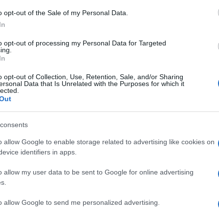
o opt-out of the Sale of my Personal Data.
In
to opt-out of processing my Personal Data for Targeted
ing.
Le
In
o opt-out of Collection, Use, Retention, Sale, and/or Sharing
ti preferite
ersonal Data that Is Unrelated with the Purposes for which it
lected.
Out
consents
o allow Google to enable storage related to advertising like cookies on
n ciclo, spesso contrassegnata da modelli ricorrenti.
evice identifiers in apps.
ale durante la quale la
libido
si concentra nell’area
o allow my user data to be sent to Google for online advertising
s.
e della personalità abbiano origine in questa fase. È
to allow Google to send me personalized advertising.