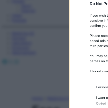
Fitness
Do Not Pr
Sport
Esercizi
Video
If you wish 
Podcast
sensitive in
confirm your
Medicina AZ
Please note
Farmaci
based ads b
Calcolatori
third parties
Oroscopo
Abbonamenti
You may sepa
Facebook
X
Instagram
parties on t
This informa
Participants
Please note
Persona
information 
deny consent
I want t
Home
»
Medicina A-Z
in below Go
Opted 