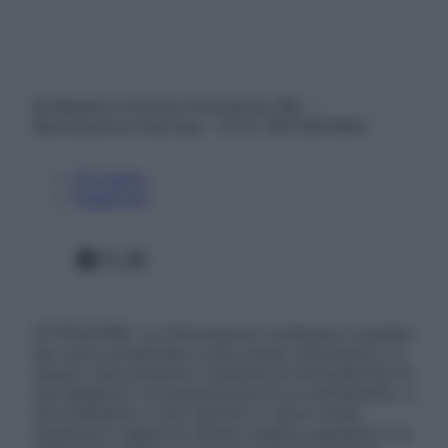
© Belpietro Edizioni Periodiche SRL –
Riproduzione riservata – P.Iva 13673600964
Chi siamo
Pubblicità
Facebook
X
Instagram
ATTENZIONE: Le informazioni contenute in questo
sito sono presentate a solo scopo informativo, in
nessun caso possono costituire la formulazione di
una diagnosi o la prescrizione di un trattamento, e
non intendono e non devono in alcun modo
sostituire il rapporto diretto medico-paziente o la