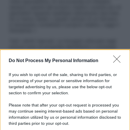
visita specialistica. Si raccomanda di chiedere
sempre il parere del proprio medico curante e/o di
specialisti riguardo qualsiasi indicazione riportata.
Se si hanno dubbi o quesiti sull’uso di un farmaco
è necessario contattare il proprio medico. Leggi il
Disclaimer »
Tutti i diritti riservati. Le immagini utilizzate negli
articoli sono di proprietà dell’editore o concesse
in licenza per l’uso. È vietata la riproduzione non
autorizzata.
Do Not Process My Personal Information
If you wish to opt-out of the sale, sharing to third parties, or
processing of your personal or sensitive information for
Informativa
targeted advertising by us, please use the below opt-out
Privacy Policy
section to confirm your selection.
Cookie Policy
Note Legali
Please note that after your opt-out request is processed you
Preferenze Privacy
may continue seeing interest-based ads based on personal
information utilized by us or personal information disclosed to
third parties prior to your opt-out.