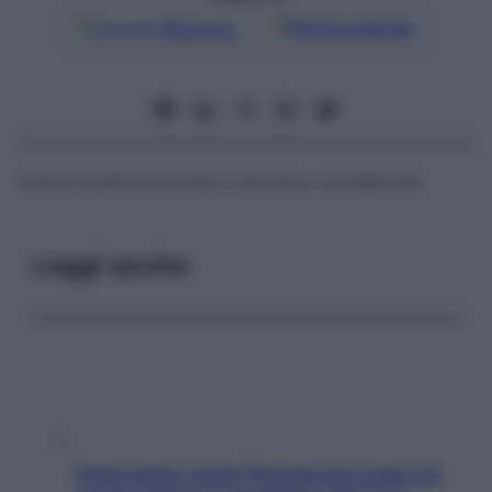
Google
Discover
Fonti preferite
Fascio di fibre muscolari, nervose o connettivali.
Leggi anche
Fame dopo cena? Perché succede e 6