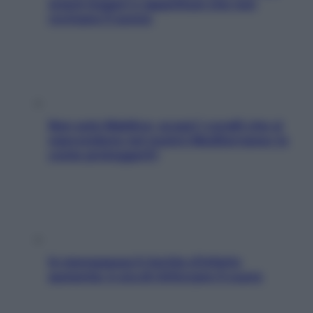
snack leggeri e appetitosi che non
rovinano il sonno
Non solo Maldive: scopri i coralli che si
nascondono nel nostro Mediterraneo (e
come proteggerli)
In menopausa il rischio d’infarto
aumenta: è ora di rinforzare il cuore