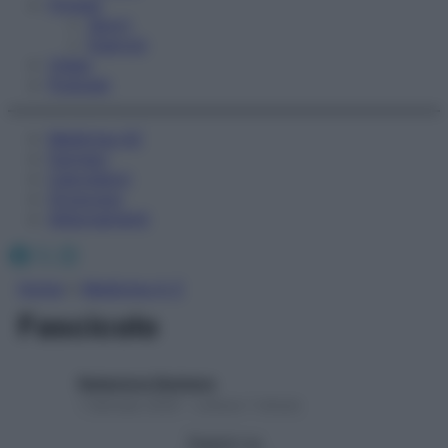
Fitness
Sport
Esercizi
Video
Podcast
Medicina AZ
Farmaci
Calcolatori
Oroscopo
Abbonamenti
Facebook
X
Instagram
Home
»
Medicina A-Z
Fascicolo
Redazione Starbene
1 Gennaio 2025 – Lettura 1 minuto
Seguici su