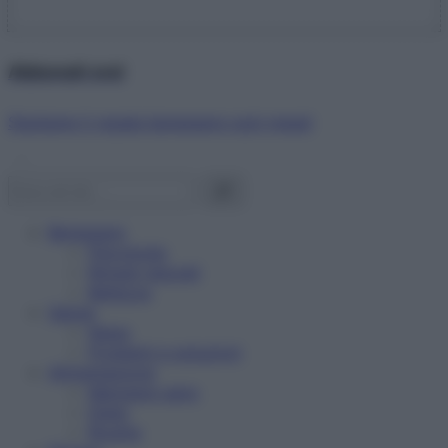
Abbonati ora!
Starbene ti regala benessere ogni mese!
Benessere
Psicologia
Rimedi naturali
Bellezza
Salute
News
Problemi e soluzioni
Alimentazione
Mangiare sano
Diete
Ricette