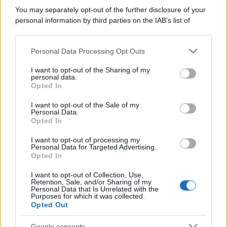
You may separately opt-out of the further disclosure of your
personal information by third parties on the IAB’s list of
downstream participants.
Personal Data Processing Opt Outs
This information may also be disclosed by us to third parties
on the IAB’s List of Downstream Participants that may further
I want to opt-out of the Sharing of my
disclose it to other third parties.
personal data.
Opted In
Please note that this website/app uses one or more Google
services and may gather and store information including but
I want to opt-out of the Sale of my
Personal Data.
not limited to your visit or usage behaviour. You may click to
Opted In
grant or deny consent to Google and its third-party tags to
use your data for below specified purposes in below Google
I want to opt-out of processing my
consent section.
Personal Data for Targeted Advertising.
Opted In
I want to opt-out of Collection, Use,
Retention, Sale, and/or Sharing of my
Personal Data that Is Unrelated with the
Purposes for which it was collected.
Opted Out
Google consents