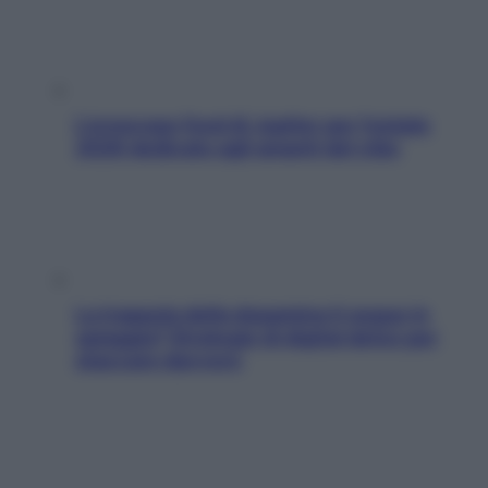
L’oroscopo food di Jupiter per l’estate
2026 dedicato agli amanti del cibo
La trappola della dopamina ti segue in
spiaggia? Strategie di digital detox per
staccare davvero