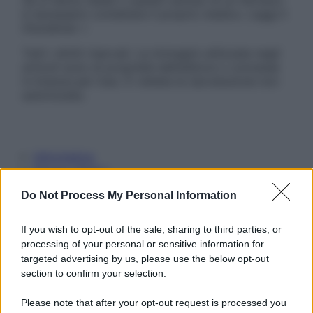
Se si hanno dubbi o quesiti sull’uso di un farmaco
è necessario contattare il proprio medico. Leggi il
Disclaimer »
Tutti i diritti riservati. Le immagini utilizzate negli
articoli sono di proprietà dell’editore o concesse
in licenza per l’uso. È vietata la riproduzione non
autorizzata.
Informativa
Privacy Policy
Cookie Policy
Do Not Process My Personal Information
Note Legali
Preferenze Privacy
If you wish to opt-out of the sale, sharing to third parties, or
processing of your personal or sensitive information for
targeted advertising by us, please use the below opt-out
section to confirm your selection.
Please note that after your opt-out request is processed you