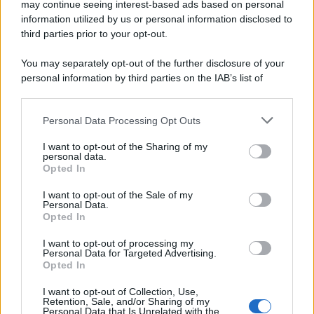
may continue seeing interest-based ads based on personal
information utilized by us or personal information disclosed to
third parties prior to your opt-out.
You may separately opt-out of the further disclosure of your
personal information by third parties on the IAB’s list of
downstream participants.
Personal Data Processing Opt Outs
This information may also be disclosed by us to third parties
on the IAB’s List of Downstream Participants that may further
I want to opt-out of the Sharing of my
disclose it to other third parties.
personal data.
Opted In
Please note that this website/app uses one or more Google
services and may gather and store information including but
I want to opt-out of the Sale of my
Personal Data.
not limited to your visit or usage behaviour. You may click to
Opted In
grant or deny consent to Google and its third-party tags to
use your data for below specified purposes in below Google
I want to opt-out of processing my
consent section.
Personal Data for Targeted Advertising.
Opted In
I want to opt-out of Collection, Use,
Retention, Sale, and/or Sharing of my
Personal Data that Is Unrelated with the