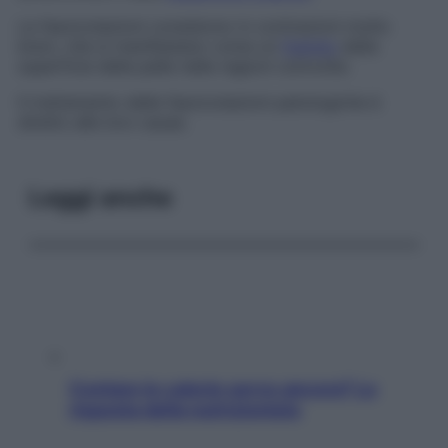
Le fascicolazioni consistono in contrazioni molto
brevi, che si manifestano come un
fremito
della
superficie della pelle nelle regioni coinvolte.
Il trattamento delle fascicolazioni patologiche è
diretto alle loro cause.
Leggi anche
Contare le calorie serve ancora? La
risposta della nutrizionista