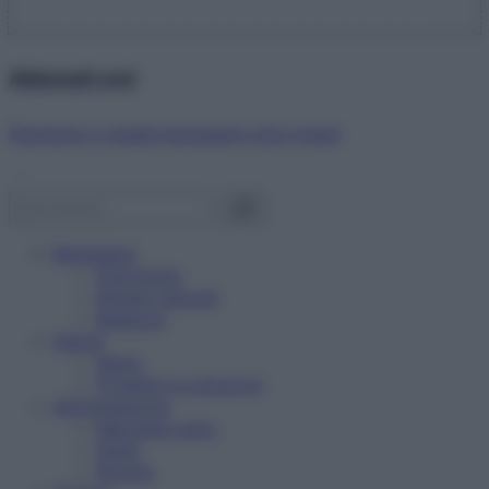
Abbonati ora!
Starbene ti regala benessere ogni mese!
Benessere
Psicologia
Rimedi naturali
Bellezza
Salute
News
Problemi e soluzioni
Alimentazione
Mangiare sano
Diete
Ricette