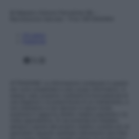
© Belpietro Edizioni Periodiche SRL –
Riproduzione riservata – P.Iva 13673600964
Chi siamo
Pubblicità
Facebook
X
Instagram
ATTENZIONE: Le informazioni contenute in questo
sito sono presentate a solo scopo informativo, in
nessun caso possono costituire la formulazione di
una diagnosi o la prescrizione di un trattamento, e
non intendono e non devono in alcun modo
sostituire il rapporto diretto medico-paziente o la
visita specialistica. Si raccomanda di chiedere
sempre il parere del proprio medico curante e/o di
specialisti riguardo qualsiasi indicazione riportata.