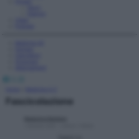
Fitness
Sport
Esercizi
Video
Podcast
Medicina AZ
Farmaci
Calcolatori
Oroscopo
Abbonamenti
Facebook
X
Instagram
Home
»
Medicina A-Z
Fascicolazione
Redazione Starbene
1 Gennaio 2025 – Lettura 1 minuto
Seguici su