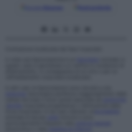
Google
Discover
Fonti preferite
Contrazione localizzata dei fasci muscolari.
A volte una fascicolazione è un
fenomeno
normale; in
questo caso è spontanea e si verifica in condizioni di
affaticamento, in conseguenza di un urto o per un
raffreddamento muscolare localizzato.
In altri casi, le fascicolazioni sono dovute a una
sindrome
neurologica periferica (raggiungimento delle
cellule nervose) e sono quindi associate ad
amiotrofia
(
atrofia
muscolare progressiva) o diminuzione della
forza muscolare. In tal caso indicano un’
eccitabilità
anomala di alcune
unità
motorie e sono
particolarmente frequenti nella
sclerosi laterale
amiotrofica o nella
malattia di Charcot
.