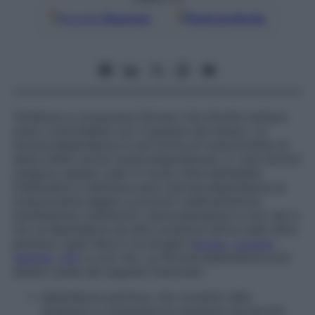
Google
Discover
Fonti preferite
Tendenza a consumare farmaci che diventa sempre
meno controllabile con il passare del tempo. La
farmacodipendenza è una forma di tossicomania (è
detta infatti anche
tossicodipendenza)
, e i due termini
vengono spesso usati in modo intercambiabile.
D’abitudine si definisce però farmacodipendenza la
tossicomania legata a prodotti medicamentosi
(amfetamine, barbiturici, benzodiazepine e così via) e
non la dipendenza da altre sostanze attive sulla sfera
psichica, quali l’alcol e le droghe (
eroina
,
cocaina
,
hashish
,
LSD
e così via). La farmacodipendenza può
essere causa dei seguenti fenomeni:
dipendenza psichica, che consiste nella
tendenza a consumare la sostanza sia perché