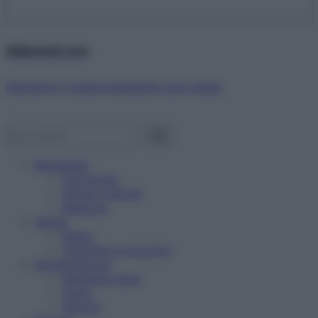
Abbonati ora!
Starbene ti regala benessere ogni mese!
Benessere
Psicologia
Rimedi naturali
Bellezza
Salute
News
Problemi e soluzioni
Alimentazione
Mangiare sano
Diete
Ricette