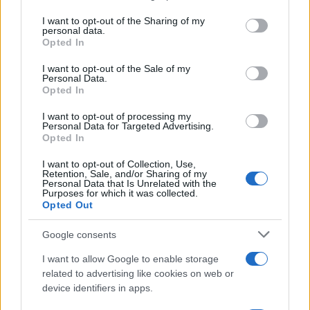
on the IAB’s List of Downstream Participants that may further
I want to opt-out of the Sharing of my
disclose it to other third parties.
personal data.
Opted In
Please note that this website/app uses one or more Google
services and may gather and store information including but
I want to opt-out of the Sale of my
Personal Data.
not limited to your visit or usage behaviour. You may click to
Opted In
grant or deny consent to Google and its third-party tags to
use your data for below specified purposes in below Google
I want to opt-out of processing my
consent section.
Personal Data for Targeted Advertising.
Opted In
I want to opt-out of Collection, Use,
Retention, Sale, and/or Sharing of my
Personal Data that Is Unrelated with the
Purposes for which it was collected.
Opted Out
Google consents
I want to allow Google to enable storage
related to advertising like cookies on web or
device identifiers in apps.