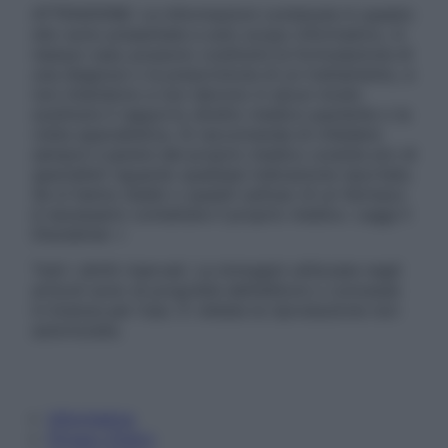
ATTENZIONE: Le informazioni contenute in questo
sito sono presentate a solo scopo informativo, in
nessun caso possono costituire la formulazione di
una diagnosi o la prescrizione di un trattamento, e
non intendono e non devono in alcun modo
sostituire il rapporto diretto medico-paziente o la
visita specialistica. Si raccomanda di chiedere
sempre il parere del proprio medico curante e/o di
specialisti riguardo qualsiasi indicazione riportata.
Se si hanno dubbi o quesiti sull’uso di un farmaco
è necessario contattare il proprio medico. Leggi il
Disclaimer »
Tutti i diritti riservati. Le immagini utilizzate negli
articoli sono di proprietà dell’editore o concesse
in licenza per l’uso. È vietata la riproduzione non
autorizzata.
Informativa
Privacy Policy