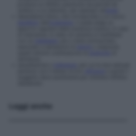
produce un effetto piacevole sia perché dà
sollievo a un disturbo, per esempio all’
ansia
;
dipendenza fisica, che corrisponde a un nuovo
equilibrio
dell’
organismo
, il quale esige un
apporto regolare della sostanza tossica. In caso
di mancanza, lo stato di carenza si manifesta
con un
malessere
, più o meno pronunciato,
associato a sensazioni di
dolore
o angoscia;
questi sintomi costituiscono la
sindrome
di
astinenza;
assuefazione o
tolleranza
, per cui le dosi abituali
perdono con il tempo la loro
efficacia
e quindi il
soggetto deve aumentarle per ottenere l’effetto
desiderato.
Leggi anche