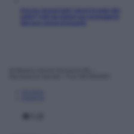
Doccia, lavarsi tutti i giorni fa male alla
pelle? I miti da sfatare per proteggerla
davvero senza stressarla
© Belpietro Edizioni Periodiche SRL –
Riproduzione riservata – P.Iva 13673600964
Chi siamo
Pubblicità
Facebook
X
Instagram