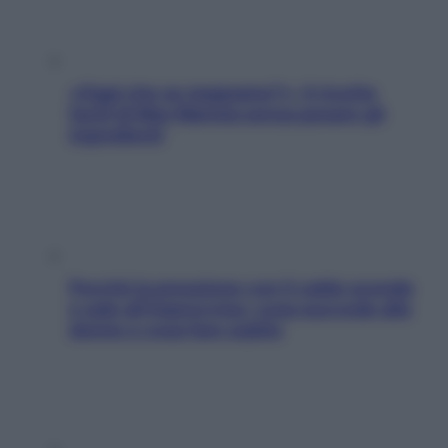
«Oggi che se magnamo?»: 4 ricette
facili di Max Mariola senza pesare gli
ingredienti
Perché la pressione con il caldo scende
e sale all’improvviso: cosa succede alle
donne e cosa fare subito