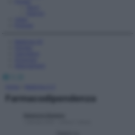
Fitness
Sport
Esercizi
Video
Podcast
Medicina AZ
Farmaci
Calcolatori
Oroscopo
Abbonamenti
Facebook
X
Instagram
Home
»
Medicina A-Z
Farmacodipendenza
Redazione Starbene
1 Gennaio 2025 – Lettura 1 minuto
Seguici su