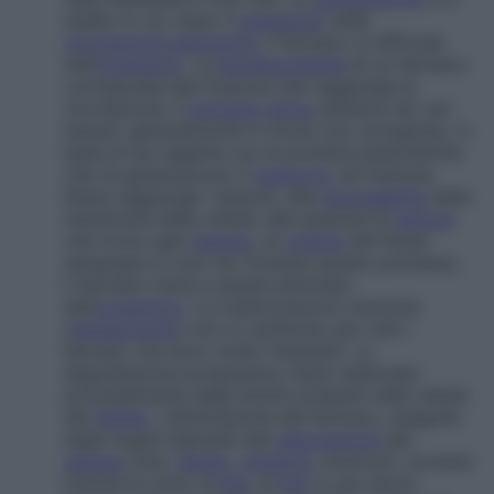
stadio in cui, dopo il
passaggio
nella
circolazione sanguigna
, il farmaco si diffonde
nell’
organismo
. La
biodisponibilità
di un farmaco
corrisponde alla frazione che raggiunge la
circolazione. Il
principio attivo
penetra nei vari
tessuti, generalmente in modo non omogeneo, in
base al suo legame con le proteine plasmatiche
che ne garantiscono il
trasporto
(la frazione
libera raggiunge i tessuti), alla
permeabilità
delle
membrane delle cellule, alla quantità di
sangue
che irrora ogni
tessuto
, al
volume
del flusso
sanguigno e così via. Durante questo processo,
il farmaco inizia a essere eliminato
dall’
organismo
. Le trasformazioni chimiche
(
metabolismo
) non si verificano per tutti i
farmaci, ma sono molto frequenti. La
degradazione progressiva viene realizzata
principalmente dagli enzimi presenti nelle cellule
del
fegato
. L’eliminazione del farmaco, eseguita
dagli organi deputati alla
depurazione
del
sangue
(reni,
fegato
,
intestino
, polmoni), avviene
tramite le urine, la
bile
, le
feci
e, per alcuni