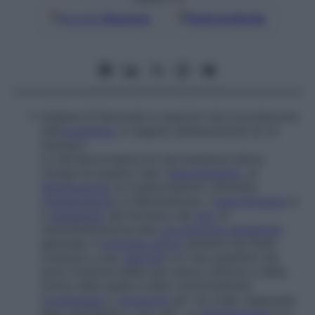
Google
Discover
Fonti preferite
Insieme di fenomeni e reazioni che si producono
nell’
organismo
in seguito all’assunzione di un
farmaco.
La farmacocinetica di una sostanza attiva
comporta quattro fasi: l’
assorbimento
, la
distribuzione
, le trasformazioni chimiche
(
metabolismo
) e l’eliminazione. L’
assorbimento
è
il
passaggio
del farmaco dal
sito
di
somministrazione alla
circolazione sanguigna
generale. Il
principio attivo
penetra nei fluidi
corporei a una
velocità
e in una quantità che
sono funzione della sua natura chimica e della
forma nella quale è stato somministrato
(
compressa
o
soluzione
per via orale, supposta,
fiala iniettabile e così via). La
distribuzione
è lo