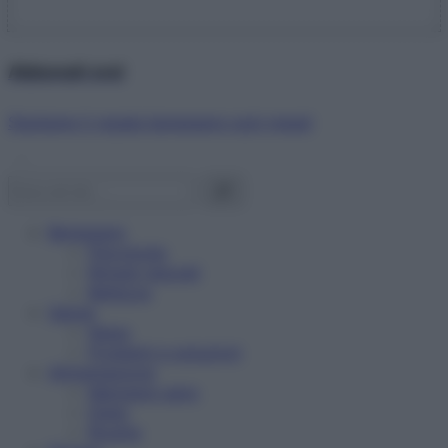
Abbonati ora!
Starbene ti regala benessere ogni mese!
Benessere
Psicologia
Rimedi naturali
Bellezza
Salute
News
Problemi e soluzioni
Alimentazione
Mangiare sano
Diete
Ricette