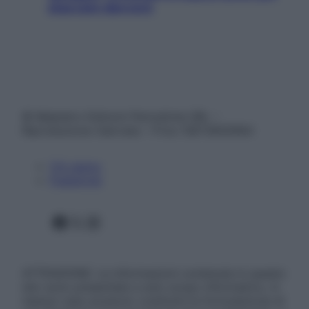
staccare davvero
© Belpietro Edizioni Periodiche SRL –
Riproduzione riservata – P.Iva 13673600964
Chi siamo
Pubblicità
Facebook
X
Instagram
ATTENZIONE: Le informazioni contenute in questo
sito sono presentate a solo scopo informativo, in
nessun caso possono costituire la formulazione di