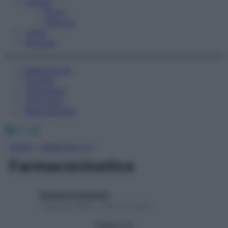
Fitness
Sport
Esercizi
Video
Podcast
Medicina AZ
Farmaci
Calcolatori
Oroscopo
Abbonamenti
Facebook
X
Instagram
Home
»
Medicina A-Z
Farmacocinetica
Redazione Starbene
1 Gennaio 2025 – Lettura 2 minuti
Seguici su