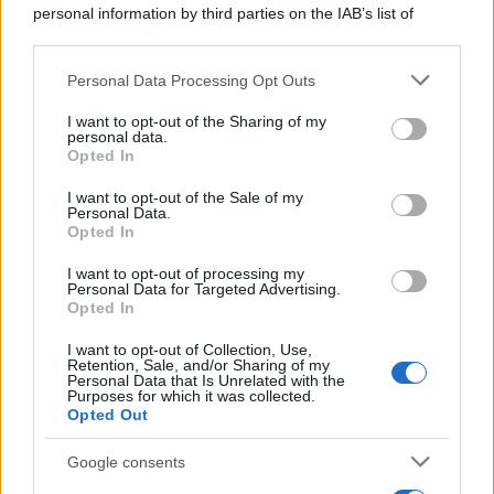
personal information by third parties on the IAB’s list of
downstream participants.
Personal Data Processing Opt Outs
This information may also be disclosed by us to third parties
on the IAB’s List of Downstream Participants that may further
I want to opt-out of the Sharing of my
disclose it to other third parties.
personal data.
Opted In
Please note that this website/app uses one or more Google
services and may gather and store information including but
I want to opt-out of the Sale of my
Personal Data.
not limited to your visit or usage behaviour. You may click to
Opted In
grant or deny consent to Google and its third-party tags to
use your data for below specified purposes in below Google
I want to opt-out of processing my
consent section.
Personal Data for Targeted Advertising.
Opted In
I want to opt-out of Collection, Use,
Retention, Sale, and/or Sharing of my
Personal Data that Is Unrelated with the
Purposes for which it was collected.
Opted Out
Google consents