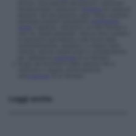
farmaci, l’aria espirata dai polmoni. I parametri
farmacocinetici subiscono l’
influenza
di numerosi
elementi: età del paziente, peso, fattori ereditari,
patologie presenti (soprattutto
insufficienza
renale
o epatica), interazioni con altri farmaci e
così via. Questi parametri, oltre al ritmo (numero
di assunzioni giornaliere) e alla forma della
somministrazione, semplice o a rilascio lento
(
retard
), devono essere presi in considerazione
per calibrare la
posologia
di un farmaco.
Studio dei fenomeni e delle reazioni che si
verificano in seguito all’introduzione
nell’
organismo
di un farmaco.
Leggi anche