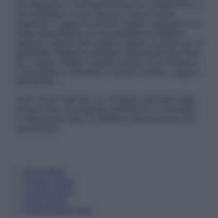
una diagnosi o la prescrizione di un trattamento, e
non intendono e non devono in alcun modo
sostituire il rapporto diretto medico-paziente o la
visita specialistica. Si raccomanda di chiedere
sempre il parere del proprio medico curante e/o di
specialisti riguardo qualsiasi indicazione riportata.
Se si hanno dubbi o quesiti sull’uso di un farmaco
è necessario contattare il proprio medico. Leggi il
Disclaimer »
Tutti i diritti riservati. Le immagini utilizzate negli
articoli sono di proprietà dell’editore o concesse
in licenza per l’uso. È vietata la riproduzione non
autorizzata.
Informativa
Privacy Policy
Cookie Policy
Note Legali
Preferenze Privacy