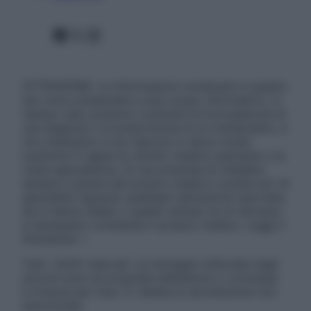
Facebook
X
Instagram
ATTENZIONE: Le informazioni contenute in questo
sito sono presentate a solo scopo informativo, in
nessun caso possono costituire la formulazione di
una diagnosi o la prescrizione di un trattamento, e
non intendono e non devono in alcun modo
sostituire il rapporto diretto medico-paziente o la
visita specialistica. Si raccomanda di chiedere
sempre il parere del proprio medico curante e/o di
specialisti riguardo qualsiasi indicazione riportata.
Se si hanno dubbi o quesiti sull’uso di un farmaco
è necessario contattare il proprio medico. Leggi il
Disclaimer »
Tutti i diritti riservati. Le immagini utilizzate negli
articoli sono di proprietà dell’editore o concesse
in licenza per l’uso. È vietata la riproduzione non
autorizzata.