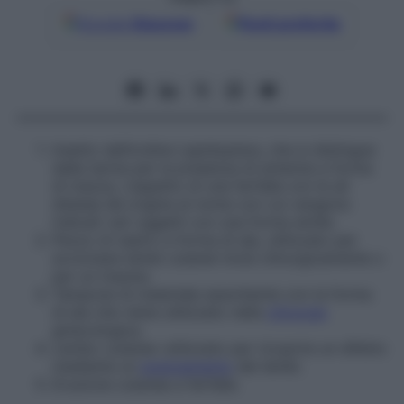
Google
Discover
Fonti preferite
Insetto dell’ordine
Lepidoptera
, che si distingue
dalla tarma per la presenza di antenne a forma
di mazza. L’aspetto di una farfalla con le ali
distese dà origine al nome con cui vengono
indicati vari oggetti con una forma simile.
Pezzo di nastro a forma di ala, utilizzato per
avvicinare lembi cutanei incisi chirurgicamente o
per un trauma.
Tampone di materiale assorbente con la forma
di ala che viene utilizzato nella
chirurgia
ginecologica.
Lembo cutaneo utilizzato per ricoprire un difetto
mediante un
avanzamento
dei lembi.
Eruzione cutanea a farfalla.