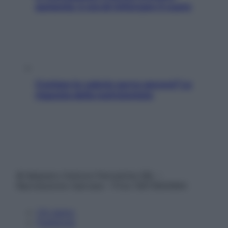
aumenta: è ora di rinforzare il cuore
Contare le calorie serve ancora? La
risposta della nutrizionista
© Belpietro Edizioni Periodiche SRL –
Riproduzione riservata – P.Iva 13673600964
Chi siamo
Pubblicità