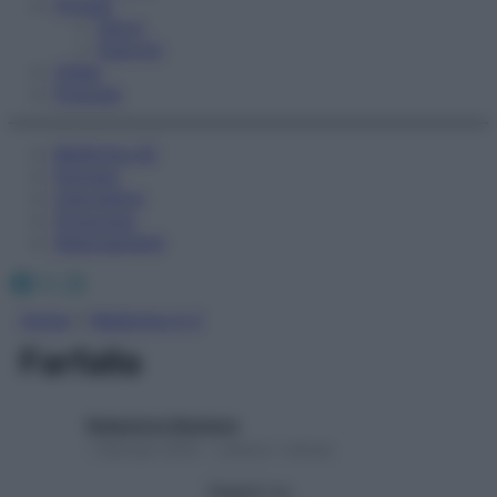
Fitness
Sport
Esercizi
Video
Podcast
Medicina AZ
Farmaci
Calcolatori
Oroscopo
Abbonamenti
Facebook
X
Instagram
Home
»
Medicina A-Z
Farfalla
Redazione Starbene
1 Gennaio 2025 – Lettura 1 minuto
Seguici su