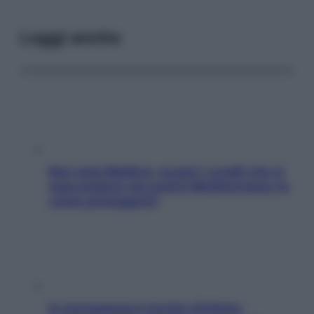
Leggi anche
Non solo Maldive: scopri i coralli che si
nascondono nel nostro Mediterraneo (e
come proteggerli)
In menopausa il rischio d’infarto