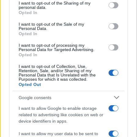
I want to opt-out of the Sharing of my
disclose it to other third parties.
personal data.
Opted In
Please note that this website/app uses one or more Google
services and may gather and store information including but
I want to opt-out of the Sale of my
Personal Data.
not limited to your visit or usage behaviour. You may click to
Opted In
grant or deny consent to Google and its third-party tags to
use your data for below specified purposes in below Google
I want to opt-out of processing my
consent section.
Personal Data for Targeted Advertising.
Opted In
I want to opt-out of Collection, Use,
Retention, Sale, and/or Sharing of my
Personal Data that Is Unrelated with the
Purposes for which it was collected.
Opted Out
Google consents
I want to allow Google to enable storage
related to advertising like cookies on web or
device identifiers in apps.
I want to allow my user data to be sent to