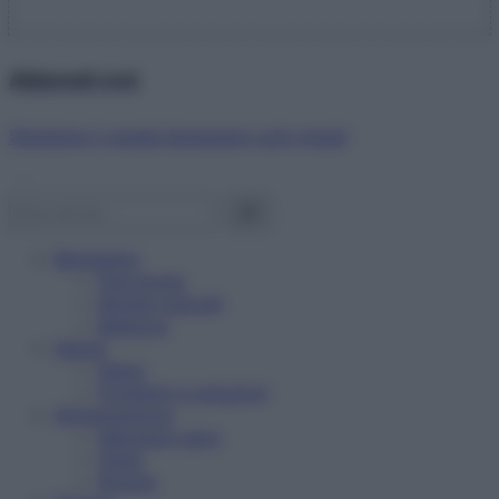
Abbonati ora!
Starbene ti regala benessere ogni mese!
Benessere
Psicologia
Rimedi naturali
Bellezza
Salute
News
Problemi e soluzioni
Alimentazione
Mangiare sano
Diete
Ricette