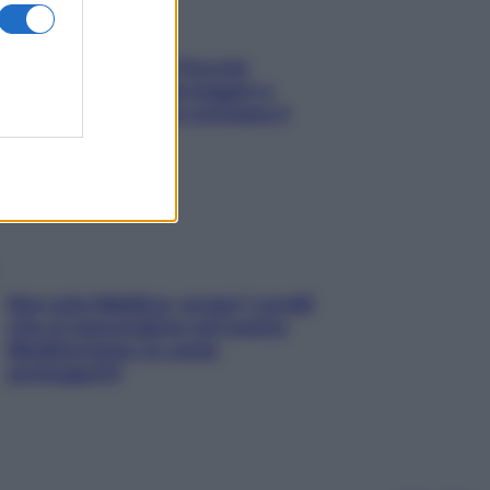
Fame dopo cena? Perché
succede e 6 snack leggeri e
appetitosi che non rovinano il
sonno
Non solo Maldive: scopri i coralli
che si nascondono nel nostro
Mediterraneo (e come
proteggerli)