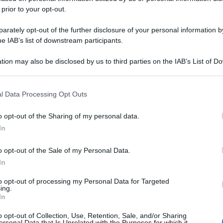
 prior to your opt-out.
rately opt-out of the further disclosure of your personal information by
he IAB’s list of downstream participants.
tion may also be disclosed by us to third parties on the IAB’s List of 
 that may further disclose it to other third parties.
 that this website/app uses one or more Google services and may gath
l Data Processing Opt Outs
including but not limited to your visit or usage behaviour. You may click 
 to Google and its third-party tags to use your data for below specifi
o opt-out of the Sharing of my personal data.
ogle consent section.
In
o opt-out of the Sale of my Personal Data.
In
to opt-out of processing my Personal Data for Targeted
ing.
In
o opt-out of Collection, Use, Retention, Sale, and/or Sharing
ersonal Data that Is Unrelated with the Purposes for which it