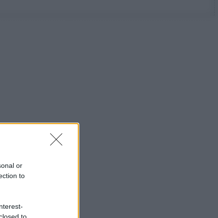
sonal or
ection to
nterest-
closed to