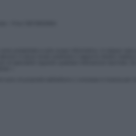
vata – P.Iva 13673600964
sono presentate a solo scopo informativo, in nessun caso p
devono in alcun modo sostituire il rapporto diretto medico-p
 di specialisti riguardo qualsiasi indicazione riportata. Se
aimer »
ticoli sono di proprietà dell’editore o concesse in licenza per 