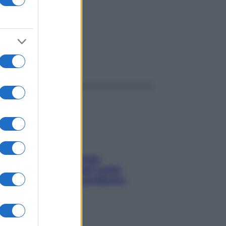
ggi anche
Capelli spezzati lungo
l’attaccatura? Scopri come
risolvere l’annoso problema