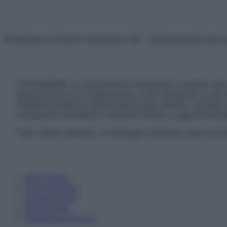
© Belpietro Edizioni Periodiche SRL – Riproduzione riser
ATTENZIONE: Le informazioni contenute in questo sito 
prescrizione di un trattamento, e non intendono e non 
chiedere sempre il parere del proprio medico curante e/o
necessario contattare il proprio medico. Leggi il Discl
Tutti i diritti riservati. Le immagini utilizzate negli ar
Informativa
Privacy Policy
Cookie Policy
Note Legali
Preferenze Privacy