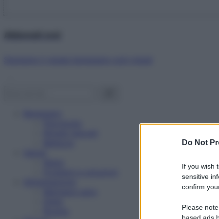
Abbonati ora!
Starbene ti regala benessere ogni mese!
Benessere
Psicologia
Rimedi naturali
Bellezza
Do Not Pr
Salute
News
If you wish 
Problemi e soluzioni
sensitive in
Alimentazione
confirm your
Mangiare sano
Diete
Please note
Ricette
based ads b