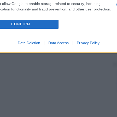
nica o psicologica possono indurre sia una
o allow Google to enable storage related to security, including
abete insulinodipendente,
ipertiroidismo
), sia una
cation functionality and fraud prevention, and other user protection.
CONFIRM
Data Deletion
Data Access
Privacy Policy