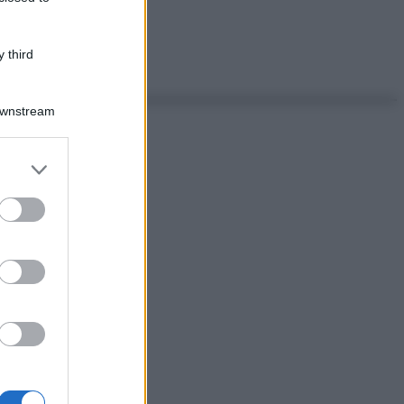
 third
Downstream
er and store
to grant or
ed purposes