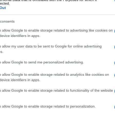
lected.
Out
consents
Le
o allow Google to enable storage related to advertising like cookies on
evice identifiers in apps.
ti preferite
o allow my user data to be sent to Google for online advertising
s.
to allow Google to send me personalized advertising.
o allow Google to enable storage related to analytics like cookies on
 distinguere la fame dal desiderio di mangiare, in
evice identifiers in apps.
necessità fisiologica ma alla voglia di consumare
o allow Google to enable storage related to functionality of the website
, cioè la
sazietà
, è regolata nel
sistema nervoso
zioni da tutto l’
organismo
sullo stato delle riserve
o allow Google to enable storage related to personalization.
on le altre strutture cerebrali, provoca la
sensazione