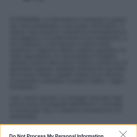
ATTENZIONE: Le informazioni contenute in questo
sito sono presentate a solo scopo informativo, in
nessun caso possono costituire la formulazione di
una diagnosi o la prescrizione di un trattamento, e
non intendono e non devono in alcun modo
sostituire il rapporto diretto medico-paziente o la
visita specialistica. Si raccomanda di chiedere
sempre il parere del proprio medico curante e/o di
specialisti riguardo qualsiasi indicazione riportata.
Se si hanno dubbi o quesiti sull’uso di un farmaco
è necessario contattare il proprio medico. Leggi il
Disclaimer »
Tutti i diritti riservati. Le immagini utilizzate negli
articoli sono di proprietà dell’editore o concesse
in licenza per l’uso. È vietata la riproduzione non
autorizzata.
Do Not Process My Personal Information