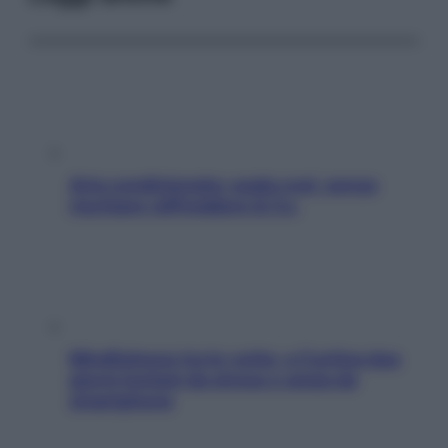
Aria condizionata: usala così, senza
rischiare raffreddore & Co.
Mindfulness tra le vette: a Cortina due
giorni lontani da stress e ansia da
smartphone