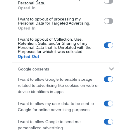
Personal Data.
not limited to your visit or usage behaviour. You may click to
Opted In
grant or deny consent to Google and its third-party tags to
use your data for below specified purposes in below Google
I want to opt-out of processing my
consent section.
Personal Data for Targeted Advertising.
Opted In
I want to opt-out of Collection, Use,
Retention, Sale, and/or Sharing of my
Personal Data that Is Unrelated with the
Purposes for which it was collected.
Opted Out
Google consents
I want to allow Google to enable storage
related to advertising like cookies on web or
device identifiers in apps.
I want to allow my user data to be sent to
Google for online advertising purposes.
I want to allow Google to send me
personalized advertising.