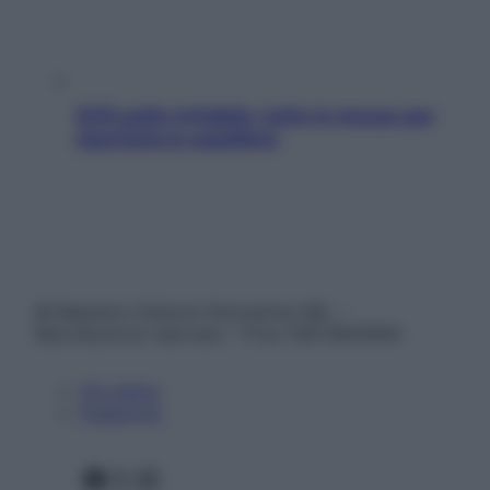
SOS pelle irritabile: tutte le mosse per
riportarla in equilibrio
© Belpietro Edizioni Periodiche SRL –
Riproduzione riservata – P.Iva 13673600964
Chi siamo
Pubblicità
Facebook
X
Instagram