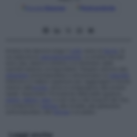
Google
Discover
Fonti preferite
Arteria che decorre lungo il
collo
verso la
faccia
, di
cui assicura la
vascolarizzazione
. Le arterie facciali
sono due, destra e sinistra, e si diramano dalle
carotidi esterne corrispondenti. Passano attorno alla
ghiandola
sottomascellare e attraversano la
mascella
inferiore e il labbro superiore per raggiungere il bordo
interno dell’
occhio
, dove si congiungono alle arterie
nasali. Assicurano l’irrorazione della pelle (guance,
mento
,
labbra
,
naso
e così via) e dei muscoli del viso,
e conducono il
sangue
alle tonsille, alle ghiandole
sottomascellari, alla
faringe
e al palato.
Leggi anche