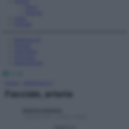
Fitness
Sport
Esercizi
Video
Podcast
Medicina AZ
Farmaci
Calcolatori
Oroscopo
Abbonamenti
Facebook
X
Instagram
Home
»
Medicina A-Z
Facciale, arteria
Redazione Starbene
1 Gennaio 2025 – Lettura 1 minuto
Seguici su