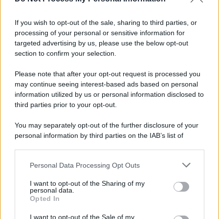
Informativa
Privacy Policy
If you wish to opt-out of the sale, sharing to third parties, or
Cookie Policy
processing of your personal or sensitive information for
Note Legali
targeted advertising by us, please use the below opt-out
Preferenze Privacy
section to confirm your selection.
Please note that after your opt-out request is processed you
may continue seeing interest-based ads based on personal
information utilized by us or personal information disclosed to
third parties prior to your opt-out.
You may separately opt-out of the further disclosure of your
personal information by third parties on the IAB’s list of
downstream participants.
Personal Data Processing Opt Outs
This information may also be disclosed by us to third parties
on the IAB’s List of Downstream Participants that may further
I want to opt-out of the Sharing of my
disclose it to other third parties.
personal data.
Opted In
Please note that this website/app uses one or more Google
services and may gather and store information including but
I want to opt-out of the Sale of my