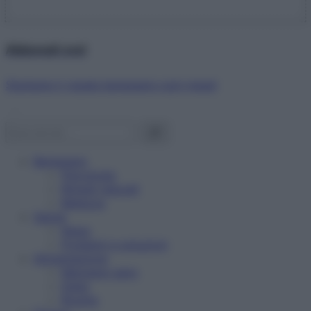
Abbonati ora!
Starbene ti regala benessere ogni mese!
Benessere
Psicologia
Rimedi naturali
Bellezza
Salute
News
Problemi e soluzioni
Alimentazione
Mangiare sano
Diete
Ricette