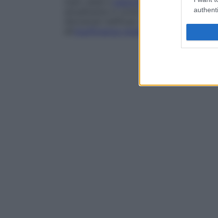
mani, piedi e
addome
e con
crisi
viscerali
authenti
attualmente in corso ricerche per una
ter
dimostrati inefficaci. Il trattamento è pert
all’
insufficienza renale
(
dialisi
).