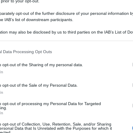
 prior to your opt-out.
rately opt-out of the further disclosure of your personal information by
he IAB’s list of downstream participants.
tion may also be disclosed by us to third parties on the IAB’s List of 
 that may further disclose it to other third parties.
 that this website/app uses one or more Google services and may gath
l Data Processing Opt Outs
including but not limited to your visit or usage behaviour. You may click 
 to Google and its third-party tags to use your data for below specifi
o opt-out of the Sharing of my personal data.
ogle consent section.
In
o opt-out of the Sale of my Personal Data.
In
to opt-out of processing my Personal Data for Targeted
ing.
In
o opt-out of Collection, Use, Retention, Sale, and/or Sharing
ersonal Data that Is Unrelated with the Purposes for which it
lected.