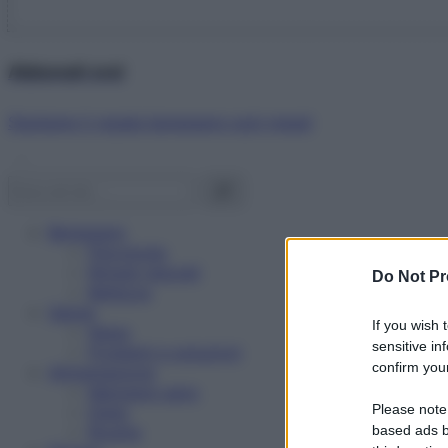
Abbonati ora!
Starbene ti regala benessere ogni mese!
Benessere
Psicologia
Rimedi naturali
Do Not Pr
Bellezza
Salute
If you wish 
News
sensitive in
Problemi e soluzioni
confirm your
Alimentazione
Mangiare sano
Please note
Diete
Ricette
based ads b