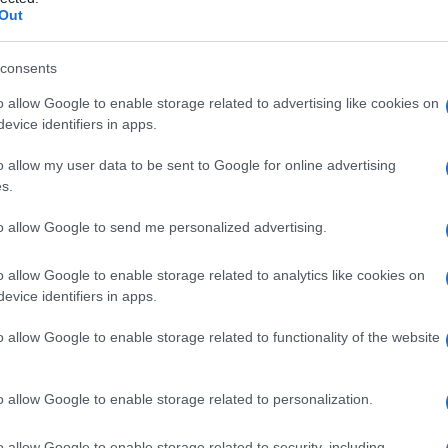
ia di
Out
consents
o allow Google to enable storage related to advertising like cookies on
Le
evice identifiers in apps.
ti preferite
o allow my user data to be sent to Google for online advertising
s.
to allow Google to send me personalized advertising.
o allow Google to enable storage related to analytics like cookies on
evice identifiers in apps.
cumulo di lipidi negli organi e nei tessuti. Molto rara,
-galattosidasi A, che
porta
all’accumulo degli
o allow Google to enable storage related to functionality of the website
ato, la sfingosina, o il suo derivato, la
vascolare, dei muscoli e dei reni. La
trasmissione
è
ne trasmettono la
patologia
, che però colpisce
o allow Google to enable storage related to personalization.
si manifesta con l’apparizione di angiomi (macchie
) sulla pelle e sulle mucose, con accessi dolorosi a
o allow Google to enable storage related to security, including