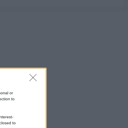
sonal or
ection to
nterest-
closed to