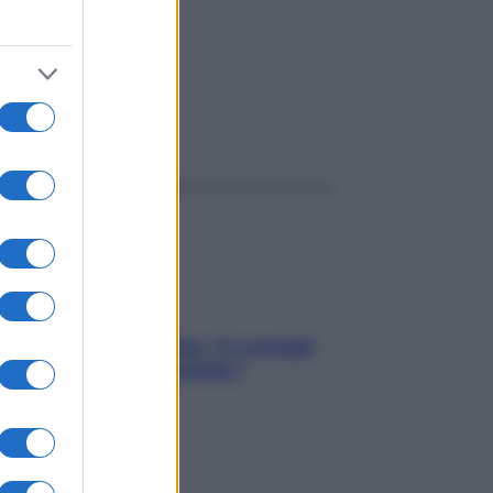
ggi anche
Sicurezza al volante: i 5 consigli
dell’ex pilota di Formula 1