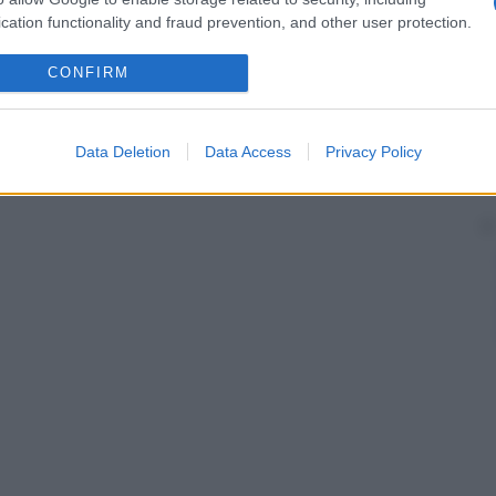
, renali, cardiovascolari, neurologiche e oculari. Sono
cation functionality and fraud prevention, and other user protection.
apia
, ma purtroppo i tentativi si sono finora
anto sintomatico, rivolto ai dolori (analgesici) e
CONFIRM
Data Deletion
Data Access
Privacy Policy