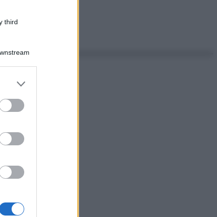
 third
Downstream
er and store
to grant or
ed purposes