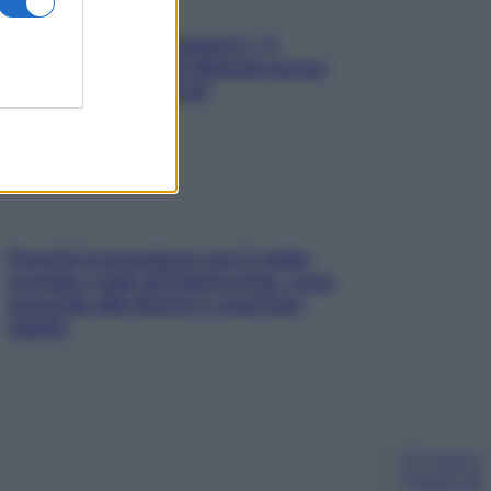
«Oggi che se magnamo?»: 4
ricette facili di Max Mariola senza
pesare gli ingredienti
Perché la pressione con il caldo
scende e sale all’improvviso: cosa
succede alle donne e cosa fare
subito
Chi siamo
Pubblicità