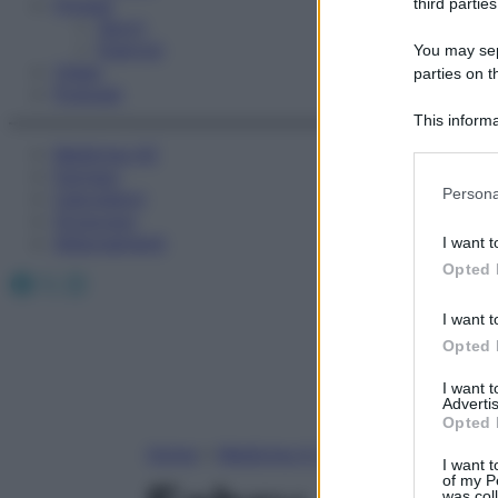
Fitness
third parties
Sport
Esercizi
You may sepa
Video
parties on t
Podcast
This informa
Participants
Medicina AZ
Farmaci
Please note
Persona
Calcolatori
information 
Oroscopo
deny consent
Abbonamenti
I want t
in below Go
Opted 
Facebook
X
Instagram
I want t
Opted 
I want 
Advertis
Opted 
Home
»
Medicina A-Z
I want t
of my P
was col