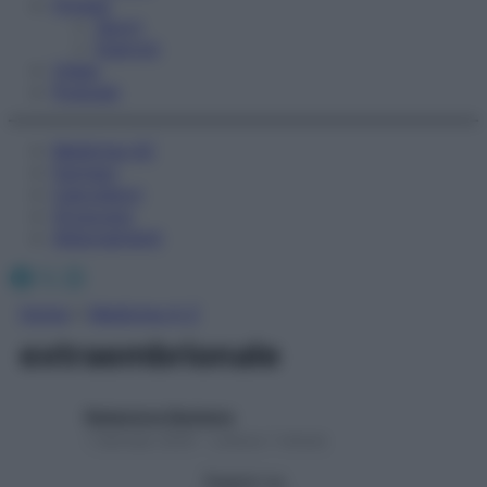
Fitness
Sport
Esercizi
Video
Podcast
Medicina AZ
Farmaci
Calcolatori
Oroscopo
Abbonamenti
Facebook
X
Instagram
Home
»
Medicina A-Z
extraembrionale
Redazione Starbene
1 Gennaio 2025 – Lettura 1 minuto
Seguici su