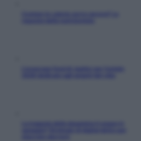
Contare le calorie serve ancora? La
risposta della nutrizionista
L’oroscopo food di Jupiter per l’estate
2026 dedicato agli amanti del cibo
La trappola della dopamina ti segue in
spiaggia? Strategie di digital detox per
staccare davvero