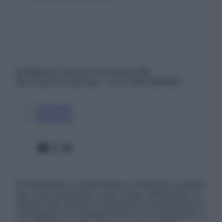
© Belpietro Edizioni Periodiche SRL –
Riproduzione riservata – P.Iva 13673600964
Chi siamo
Pubblicità
Facebook
X
Instagram
ATTENZIONE: Le informazioni contenute in questo
sito sono presentate a solo scopo informativo, in
nessun caso possono costituire la formulazione di
una diagnosi o la prescrizione di un trattamento, e