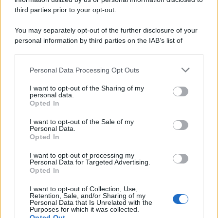
third parties prior to your opt-out.
You may separately opt-out of the further disclosure of your
personal information by third parties on the IAB’s list of
downstream participants.
Personal Data Processing Opt Outs
This information may also be disclosed by us to third parties
on the IAB’s List of Downstream Participants that may further
I want to opt-out of the Sharing of my
disclose it to other third parties.
personal data.
Opted In
Please note that this website/app uses one or more Google
services and may gather and store information including but
I want to opt-out of the Sale of my
Personal Data.
not limited to your visit or usage behaviour. You may click to
Opted In
grant or deny consent to Google and its third-party tags to
use your data for below specified purposes in below Google
I want to opt-out of processing my
consent section.
Personal Data for Targeted Advertising.
Opted In
I want to opt-out of Collection, Use,
Retention, Sale, and/or Sharing of my
Personal Data that Is Unrelated with the
Purposes for which it was collected.
Opted Out