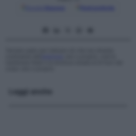
Google
Discover
Fonti preferite
Termine usato per indicare ciò che non diventa
costituente dell’
embrione
vero e proprio, cioè le
membrane fetali e la struttura situata al di fuori del
corpo vero e proprio.
Leggi anche