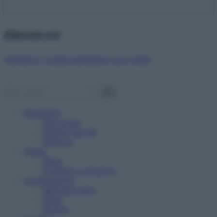
Abbonati ora!
Starbene ti regala benessere ogni mese!
Benessere
Psicologia
Rimedi naturali
Bellezza
Salute
News
Problemi e soluzioni
Alimentazione
Mangiare sano
Diete
Ricette