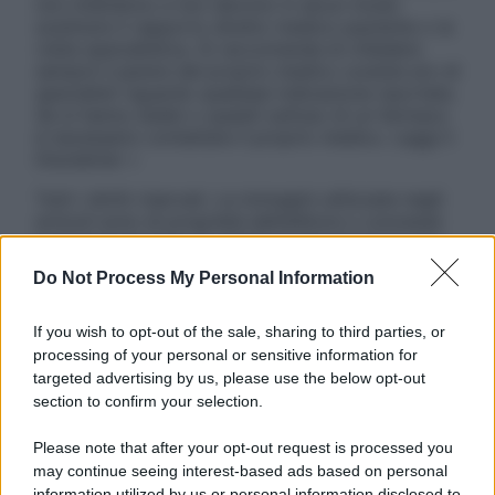
non intendono e non devono in alcun modo
sostituire il rapporto diretto medico-paziente o la
visita specialistica. Si raccomanda di chiedere
sempre il parere del proprio medico curante e/o di
specialisti riguardo qualsiasi indicazione riportata.
Se si hanno dubbi o quesiti sull’uso di un farmaco
è necessario contattare il proprio medico. Leggi il
Disclaimer »
Tutti i diritti riservati. Le immagini utilizzate negli
articoli sono di proprietà dell’editore o concesse
in licenza per l’uso. È vietata la riproduzione non
autorizzata.
Do Not Process My Personal Information
If you wish to opt-out of the sale, sharing to third parties, or
processing of your personal or sensitive information for
Informativa
targeted advertising by us, please use the below opt-out
Privacy Policy
section to confirm your selection.
Cookie Policy
Note Legali
Please note that after your opt-out request is processed you
Preferenze Privacy
may continue seeing interest-based ads based on personal
information utilized by us or personal information disclosed to