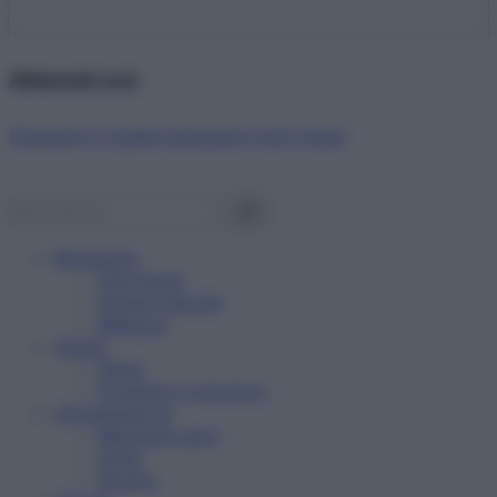
Abbonati ora!
Starbene ti regala benessere ogni mese!
Benessere
Psicologia
Rimedi naturali
Bellezza
Salute
News
Problemi e soluzioni
Alimentazione
Mangiare sano
Diete
Ricette