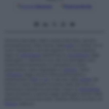
Google
Discover
Fonti preferite
Ormone steroideo detto anche
follicolina
, secreto
principalmente nella donna (dall’
ovaio
) e dotato di un
ruolo metabolico ed estrogenico: la sua presenza
dopo la
menopausa
testimonia la
conversione
degli
androgeni. L’ estrone è uno dei tre estrogeni: può
trasformarsi facilmente in estradiolo e come
quest’ultimo viene degradato in
estriolo
. Sotto
l’
influenza
degli ormoni follicolostimolante e
luteinizzante (
FSH
e
LH
), è secreto dalla
parete
dei
follicoli ovarici durante la prima metà del ciclo, e
diminuisce durante la seconda. Dopo la
menopausa
,
viene prodotto a partire dagli androgeni secreti dalle
ghiandole corticosurrenali. Questa sintesi avviene nel
tessuto
adiposo.