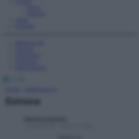
Fitness
Sport
Esercizi
Video
Podcast
Medicina AZ
Farmaci
Calcolatori
Oroscopo
Abbonamenti
Facebook
X
Instagram
Home
»
Medicina A-Z
Estrone
Redazione Starbene
1 Gennaio 2025 – Lettura 1 minuto
Seguici su