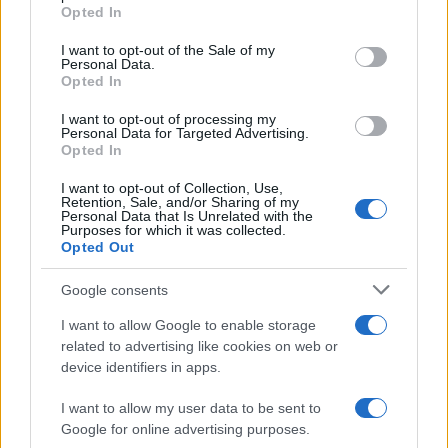
Opted In
Please note that this website/app uses one or more Google
services and may gather and store information including but
I want to opt-out of the Sale of my
Personal Data.
not limited to your visit or usage behaviour. You may click to
Opted In
grant or deny consent to Google and its third-party tags to
use your data for below specified purposes in below Google
I want to opt-out of processing my
consent section.
Personal Data for Targeted Advertising.
Opted In
I want to opt-out of Collection, Use,
Retention, Sale, and/or Sharing of my
Personal Data that Is Unrelated with the
Purposes for which it was collected.
Opted Out
Google consents
I want to allow Google to enable storage
related to advertising like cookies on web or
device identifiers in apps.
I want to allow my user data to be sent to
Google for online advertising purposes.