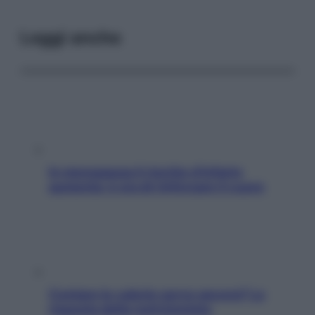
Leggi anche
In menopausa il rischio d’infarto
aumenta: è ora di rinforzare il cuore
Contare le calorie serve ancora? La
risposta della nutrizionista