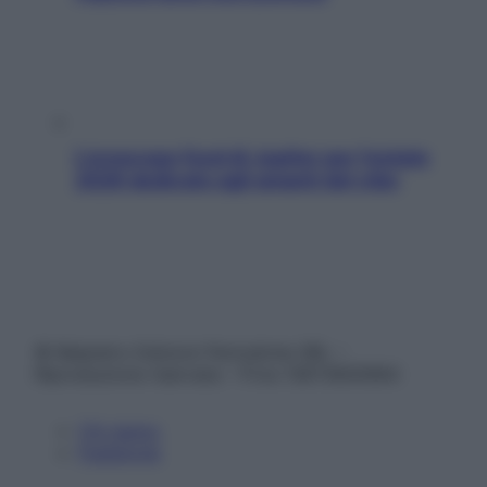
L’oroscopo food di Jupiter per l’estate
2026 dedicato agli amanti del cibo
© Belpietro Edizioni Periodiche SRL –
Riproduzione riservata – P.Iva 13673600964
Chi siamo
Pubblicità