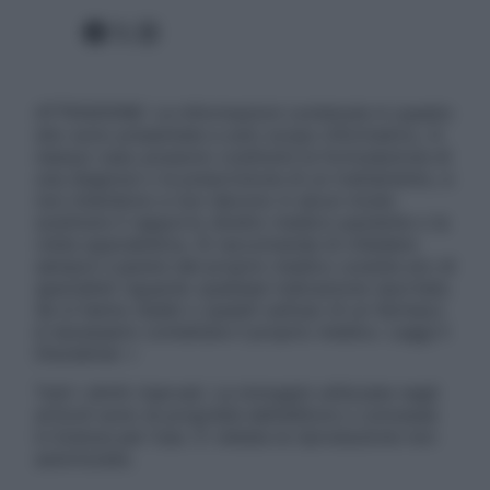
Facebook
X
Instagram
ATTENZIONE: Le informazioni contenute in questo
sito sono presentate a solo scopo informativo, in
nessun caso possono costituire la formulazione di
una diagnosi o la prescrizione di un trattamento, e
non intendono e non devono in alcun modo
sostituire il rapporto diretto medico-paziente o la
visita specialistica. Si raccomanda di chiedere
sempre il parere del proprio medico curante e/o di
specialisti riguardo qualsiasi indicazione riportata.
Se si hanno dubbi o quesiti sull’uso di un farmaco
è necessario contattare il proprio medico. Leggi il
Disclaimer »
Tutti i diritti riservati. Le immagini utilizzate negli
articoli sono di proprietà dell’editore o concesse
in licenza per l’uso. È vietata la riproduzione non
autorizzata.