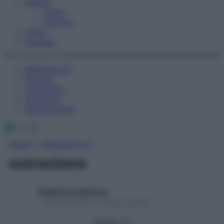
Fitness
Sport
Esercizi
Video
Podcast
Medicina AZ
Farmaci
Calcolatori
Oroscopo
Abbonamenti
Facebook
X
Instagram
Home
»
Medicina A-Z
estrazione
Redazione Starbene
1 Gennaio 2025 – Lettura 1 minuto
Seguici su