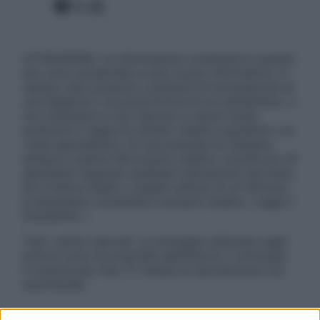
Facebook
X
Instagram
ATTENZIONE: Le informazioni contenute in questo
sito sono presentate a solo scopo informativo, in
nessun caso possono costituire la formulazione di
una diagnosi o la prescrizione di un trattamento, e
non intendono e non devono in alcun modo
sostituire il rapporto diretto medico-paziente o la
visita specialistica. Si raccomanda di chiedere
sempre il parere del proprio medico curante e/o di
specialisti riguardo qualsiasi indicazione riportata.
Se si hanno dubbi o quesiti sull’uso di un farmaco
è necessario contattare il proprio medico. Leggi il
Disclaimer »
Tutti i diritti riservati. Le immagini utilizzate negli
articoli sono di proprietà dell’editore o concesse
in licenza per l’uso. È vietata la riproduzione non
autorizzata.