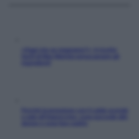
«Oggi che se magnamo?»: 4 ricette
facili di Max Mariola senza pesare gli
ingredienti
Perché la pressione con il caldo scende
e sale all’improvviso: cosa succede alle
donne e cosa fare subito