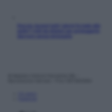
Doccia, lavarsi tutti i giorni fa male alla
pelle? I miti da sfatare per proteggerla
davvero senza stressarla
© Belpietro Edizioni Periodiche SRL –
Riproduzione riservata – P.Iva 13673600964
Chi siamo
Pubblicità