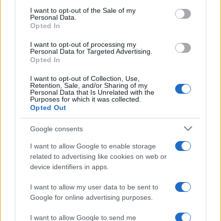
services and may gather and store information including but
I want to opt-out of the Sale of my
Personal Data.
not limited to your visit or usage behaviour. You may click to
Opted In
grant or deny consent to Google and its third-party tags to
use your data for below specified purposes in below Google
I want to opt-out of processing my
consent section.
Personal Data for Targeted Advertising.
Opted In
I want to opt-out of Collection, Use,
Retention, Sale, and/or Sharing of my
Personal Data that Is Unrelated with the
Purposes for which it was collected.
Opted Out
Google consents
I want to allow Google to enable storage
related to advertising like cookies on web or
device identifiers in apps.
I want to allow my user data to be sent to
Google for online advertising purposes.
I want to allow Google to send me