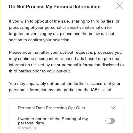
Do Not Process My Personal Information
Informativa
Privacy Policy
If you wish to opt-out of the sale, sharing to third parties, or
Cookie Policy
processing of your personal or sensitive information for
Note Legali
targeted advertising by us, please use the below opt-out
Preferenze Privacy
section to confirm your selection.
Please note that after your opt-out request is processed you
may continue seeing interest-based ads based on personal
information utilized by us or personal information disclosed to
third parties prior to your opt-out.
You may separately opt-out of the further disclosure of your
personal information by third parties on the IAB’s list of
downstream participants.
Personal Data Processing Opt Outs
This information may also be disclosed by us to third parties
on the IAB’s List of Downstream Participants that may further
I want to opt-out of the Sharing of my
disclose it to other third parties.
personal data.
Opted In
Please note that this website/app uses one or more Google