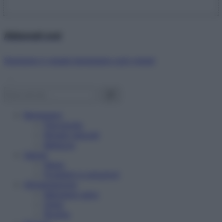
Abbonati ora!
Starbene ti regala benessere ogni mese!
Benessere
Psicologia
Rimedi naturali
Bellezza
Salute
News
Problemi e soluzioni
Alimentazione
Mangiare sano
Diete
Ricette