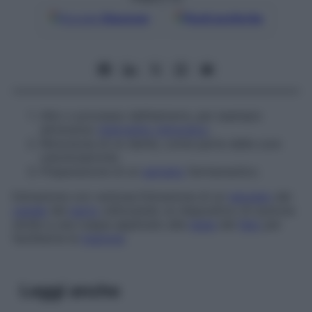
Google
Discover
Fonti preferite
Atto o processo dell’estrarre, per esempio
attraverso
intervento chirurgico
.
Rimozione di un dente, come parte delle cure
odontoiatriche.
Preparazione di un
estratto
farmaceutico.
Estrazione con ventosa
Estrazione di un
neonato
dal
canale
del
parto
utilizzando un dispositivo di suzione
simile a una coppa applicato alla
testa
del
feto
per
facilitarne la
trazione
.
Leggi anche