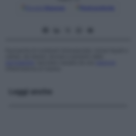
Google
Discover
Fonti preferite
Fuoriuscita di contenuti intravascolari, inclusi liquidi e
cellule, nei tessuti, dovuta a aumento della
permeabilità
vascolare causata da una
reazione
infiammatoria al trauma.
Leggi anche