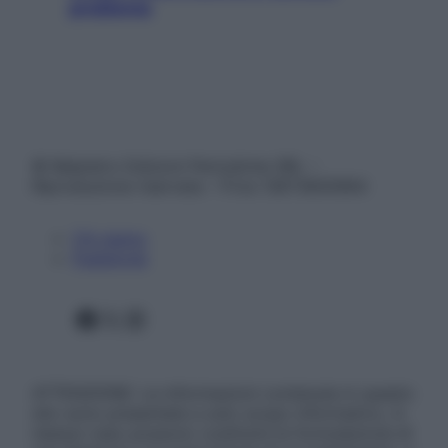
problema
© Belpietro Edizioni Periodiche SRL –
Riproduzione riservata – P.Iva 13673600964
Chi siamo
Pubblicità
Facebook
X
Instagram
ATTENZIONE: Le informazioni contenute in questo
sito sono presentate a solo scopo informativo, in
nessun caso possono costituire la formulazione di