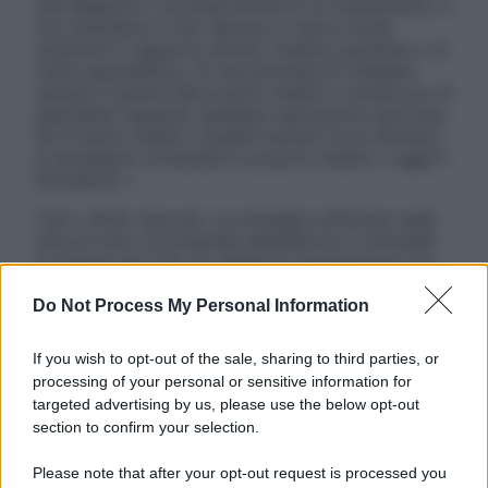
una diagnosi o la prescrizione di un trattamento, e
non intendono e non devono in alcun modo
sostituire il rapporto diretto medico-paziente o la
visita specialistica. Si raccomanda di chiedere
sempre il parere del proprio medico curante e/o di
specialisti riguardo qualsiasi indicazione riportata.
Se si hanno dubbi o quesiti sull’uso di un farmaco
è necessario contattare il proprio medico. Leggi il
Disclaimer »
Tutti i diritti riservati. Le immagini utilizzate negli
articoli sono di proprietà dell’editore o concesse
in licenza per l’uso. È vietata la riproduzione non
autorizzata.
Do Not Process My Personal Information
If you wish to opt-out of the sale, sharing to third parties, or
Informativa
processing of your personal or sensitive information for
Privacy Policy
targeted advertising by us, please use the below opt-out
Cookie Policy
section to confirm your selection.
Note Legali
Preferenze Privacy
Please note that after your opt-out request is processed you