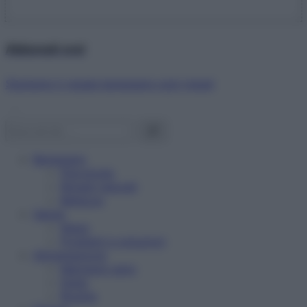
Abbonati ora!
Starbene ti regala benessere ogni mese!
Benessere
Psicologia
Rimedi naturali
Bellezza
Salute
News
Problemi e soluzioni
Alimentazione
Mangiare sano
Diete
Ricette