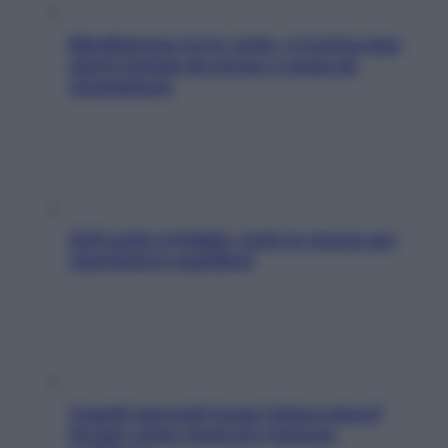
Mindfulness tra le vette: a Cortina due
giorni lontani da stress e ansia da
smartphone
SOS pelle irritabile: tutte le mosse per
riportarla in equilibrio
Capelli spezzati lungo l’attaccatura?
Scopri come risolvere l’annoso