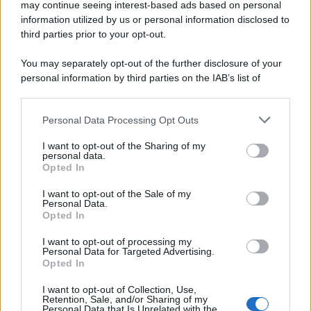
may continue seeing interest-based ads based on personal
information utilized by us or personal information disclosed to
third parties prior to your opt-out.
You may separately opt-out of the further disclosure of your
personal information by third parties on the IAB’s list of
downstream participants.
Personal Data Processing Opt Outs
This information may also be disclosed by us to third parties
on the IAB’s List of Downstream Participants that may further
I want to opt-out of the Sharing of my
disclose it to other third parties.
personal data.
Opted In
Please note that this website/app uses one or more Google
services and may gather and store information including but
I want to opt-out of the Sale of my
Personal Data.
not limited to your visit or usage behaviour. You may click to
Opted In
grant or deny consent to Google and its third-party tags to
use your data for below specified purposes in below Google
I want to opt-out of processing my
consent section.
Personal Data for Targeted Advertising.
Opted In
I want to opt-out of Collection, Use,
Retention, Sale, and/or Sharing of my
Personal Data that Is Unrelated with the