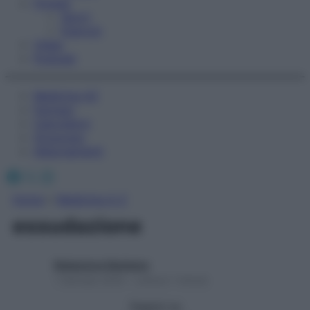
Fitness
Sport
Esercizi
Video
Podcast
Medicina AZ
Farmaci
Calcolatori
Oroscopo
Abbonamenti
Facebook
X
Instagram
Home
»
Medicina A-Z
essudazione
Redazione Starbene
1 Gennaio 2025 – Lettura 1 minuto
Seguici su