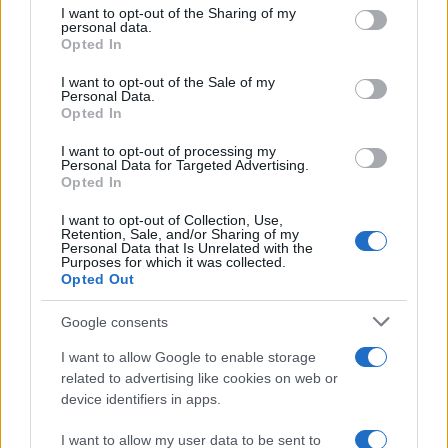
I want to opt-out of the Sharing of my
disclose it to other third parties.
personal data.
Opted In
Please note that this website/app uses one or more Google
services and may gather and store information including but
I want to opt-out of the Sale of my
Personal Data.
not limited to your visit or usage behaviour. You may click to
Opted In
grant or deny consent to Google and its third-party tags to
use your data for below specified purposes in below Google
I want to opt-out of processing my
consent section.
Personal Data for Targeted Advertising.
Opted In
I want to opt-out of Collection, Use,
Retention, Sale, and/or Sharing of my
Personal Data that Is Unrelated with the
Purposes for which it was collected.
Opted Out
Google consents
I want to allow Google to enable storage
related to advertising like cookies on web or
device identifiers in apps.
I want to allow my user data to be sent to