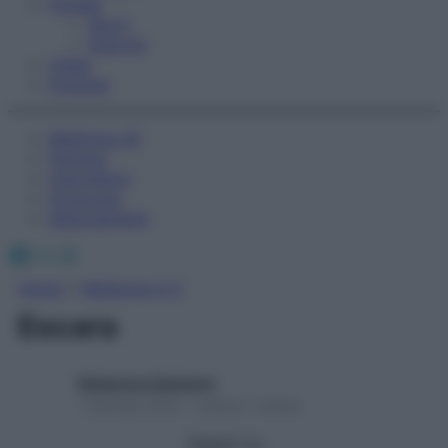
Fitness
Sport
Esercizi
Video
Podcast
Medicina AZ
Farmaci
Calcolatori
Oroscopo
Abbonamenti
Facebook
X
Instagram
Home
»
Medicina A-Z
Escara
Redazione Starbene
1 Gennaio 2025 – Lettura 1 minuto
Seguici su