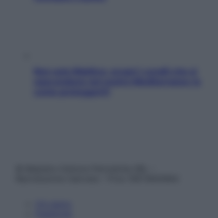
Non solo Maldive: scopri i coralli che si
nascondono nel nostro Mediterraneo (e
come proteggerli)
© Belpietro Edizioni Periodiche SRL –
Riproduzione riservata – P.Iva 13673600964
Chi siamo
Pubblicità