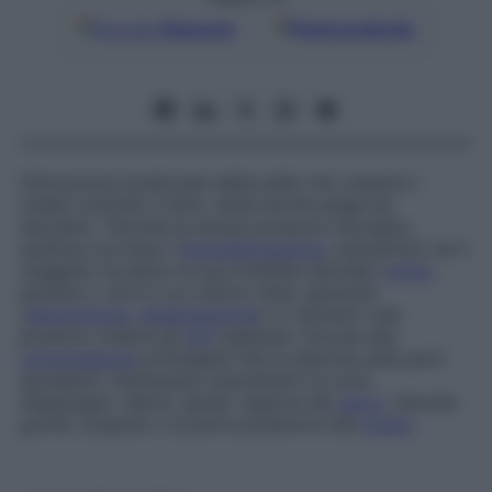
Google
Discover
Fonti preferite
Distruzione localizzata della pelle che colpisce i
malati costretti a letto, detta anche
piaga da
decubito
. Talvolta le escare possono insorgere
qualche ora dopo l’
immobilizzazione
, soprattutto se il
soggetto ha perso la sua mobilità naturale (
coma
,
paralisi) o se è in un cattivo stato generale
(
denutrizione
,
disidratazione
); in rarissimi casi
possono colpire gli
arti
ingessati. Dovute alla
compressione
prolungata che si esercita sulle parti
sporgenti, interessano soprattutto le zone
d’appoggio: talloni, glutei, regione del
sacro
, talvolta
gomiti, scapole o la parte posteriore del
cranio
.