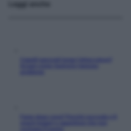
Leggi anche
Capelli spezzati lungo l’attaccatura?
Scopri come risolvere l’annoso
problema
Fame dopo cena? Perché succede e 6
snack leggeri e appetitosi che non
rovinano il sonno