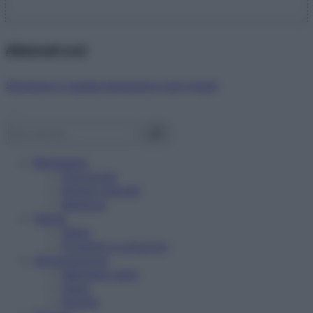
Abbonati ora!
Starbene ti regala benessere ogni mese!
Benessere
Psicologia
Rimedi naturali
Bellezza
Salute
News
Problemi e soluzioni
Alimentazione
Mangiare sano
Diete
Ricette