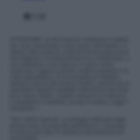
Facebook
X
Instagram
ATTENZIONE: Le informazioni contenute in questo
sito sono presentate a solo scopo informativo, in
nessun caso possono costituire la formulazione di
una diagnosi o la prescrizione di un trattamento, e
non intendono e non devono in alcun modo
sostituire il rapporto diretto medico-paziente o la
visita specialistica. Si raccomanda di chiedere
sempre il parere del proprio medico curante e/o di
specialisti riguardo qualsiasi indicazione riportata.
Se si hanno dubbi o quesiti sull’uso di un farmaco
è necessario contattare il proprio medico. Leggi il
Disclaimer »
Tutti i diritti riservati. Le immagini utilizzate negli
articoli sono di proprietà dell’editore o concesse
in licenza per l’uso. È vietata la riproduzione non
autorizzata.