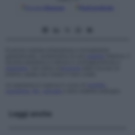
Google
Discover
Fonti preferite
Eruzione cutanea eritematosa e normalmente
generalizzata, caratteristica di una
malattia
infettiva. Il
termine esantema si utilizza in contrapposizione a
enantema
, che indica un’
eruzione
delle mucose (in
pratica, quella che riveste il cavo orale).
Un esantema si osserva in corso di
morbillo
,
scarlattina
,
tifo
,
varicella
e altre malattie analoghe.
Leggi anche