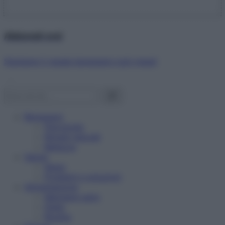
Abbonati ora!
Starbene ti regala benessere ogni mese!
Benessere
Psicologia
Rimedi naturali
Bellezza
Salute
News
Problemi e soluzioni
Alimentazione
Mangiare sano
Diete
Ricette