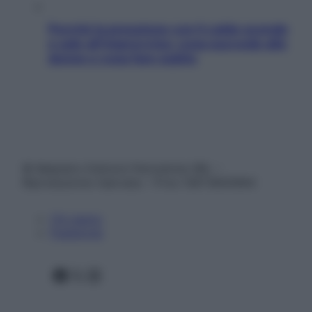
Perché la pressione con il caldo scende
e sale all’improvviso: cosa succede alle
donne e cosa fare subito
© Belpietro Edizioni Periodiche SRL –
Riproduzione riservata – P.Iva 13673600964
Chi siamo
Pubblicità
Facebook
X
Instagram