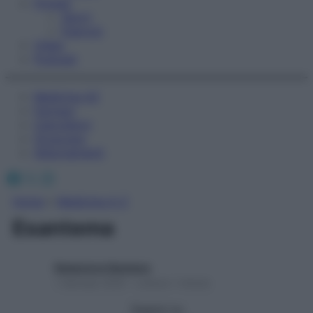
Fitness
Sport
Esercizi
Video
Podcast
Medicina AZ
Farmaci
Calcolatori
Oroscopo
Abbonamenti
Facebook
X
Instagram
Home
»
Medicina A-Z
Esantema
Redazione Starbene
1 Gennaio 2025 – Lettura 1 minuto
Seguici su