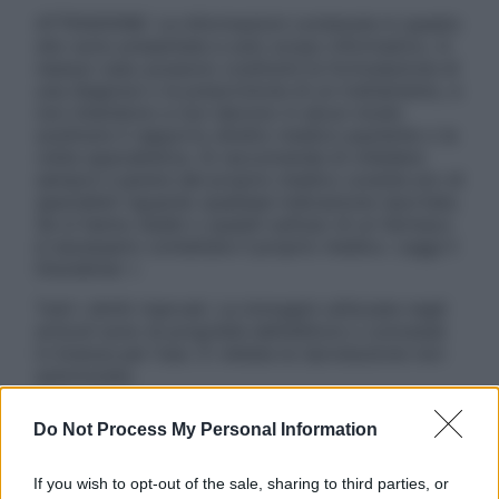
ATTENZIONE: Le informazioni contenute in questo
sito sono presentate a solo scopo informativo, in
nessun caso possono costituire la formulazione di
una diagnosi o la prescrizione di un trattamento, e
non intendono e non devono in alcun modo
sostituire il rapporto diretto medico-paziente o la
visita specialistica. Si raccomanda di chiedere
sempre il parere del proprio medico curante e/o di
specialisti riguardo qualsiasi indicazione riportata.
Se si hanno dubbi o quesiti sull’uso di un farmaco
è necessario contattare il proprio medico. Leggi il
Disclaimer »
Tutti i diritti riservati. Le immagini utilizzate negli
articoli sono di proprietà dell’editore o concesse
in licenza per l’uso. È vietata la riproduzione non
autorizzata.
Do Not Process My Personal Information
Informativa
If you wish to opt-out of the sale, sharing to third parties, or
Privacy Policy