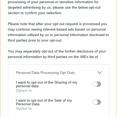
processing of your personal or sensitive information for
Cookie Policy
targeted advertising by us, please use the below opt-out
Note Legali
section to confirm your selection.
Preferenze Privacy
Please note that after your opt-out request is processed you
may continue seeing interest-based ads based on personal
information utilized by us or personal information disclosed to
third parties prior to your opt-out.
You may separately opt-out of the further disclosure of your
personal information by third parties on the IAB’s list of
downstream participants.
Personal Data Processing Opt Outs
This information may also be disclosed by us to third parties
on the IAB’s List of Downstream Participants that may further
I want to opt-out of the Sharing of my
disclose it to other third parties.
personal data.
Opted In
Please note that this website/app uses one or more Google
services and may gather and store information including but
I want to opt-out of the Sale of my
Personal Data.
not limited to your visit or usage behaviour. You may click to
Opted In
grant or deny consent to Google and its third-party tags to
use your data for below specified purposes in below Google