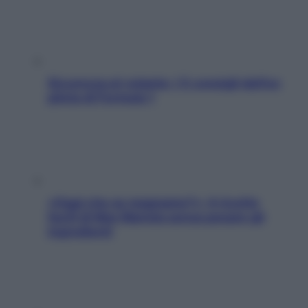
Sicurezza al volante: i 5 consigli dell’ex
pilota di Formula 1
«Oggi che se magnamo?»: 4 ricette
facili di Max Mariola senza pesare gli
ingredienti