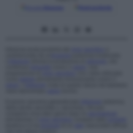
Google
Discover
Fonti preferite
Infezione acuta prodotta dal
virus
vaccinico
e
caratterizzata da un’
eruzione
pustolosa localizzata.
L’
infezione
stimola la produzione di
anticorpi
, che
conferisce
immunità
contro il
vaiolo
. Una
preparazione di
virus
vaccinico
vivo viene utilizzata
come
agente
attivamente immunizzante contro il
vaiolo
. L’
infezione
virale di questa natura nel bestiame
viene denominata
vaiolo
bovino.
Eruzione vaccinica generalizzata
Infezione
sistemica,
detta anche
vaccinide
o
vacciniola,
che può
comparire circa dieci giorni dopo la
vaccinazione
antivaiolosa. Il
virus
vaccinico
compare nella
corrente
ematica e si ha
eruzione
di un
rash
vescicolare diffuso
che non lascia cicatrici.