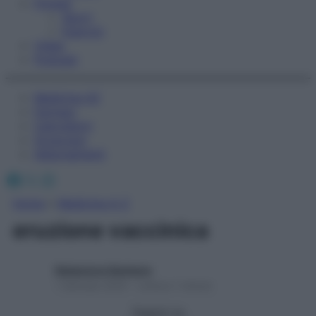
Fitness
Sport
Esercizi
Video
Podcast
Medicina AZ
Farmaci
Calcolatori
Oroscopo
Abbonamenti
Facebook
X
Instagram
Home
»
Medicina A-Z
eruzione vaccinica
Redazione Starbene
1 Gennaio 2025 – Lettura 1 minuto
Seguici su