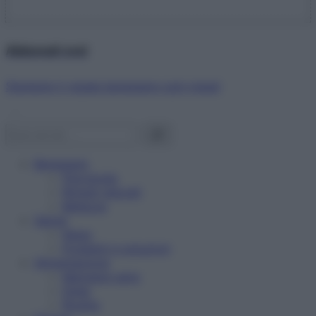
Abbonati ora!
Starbene ti regala benessere ogni mese!
Benessere
Psicologia
Rimedi naturali
Bellezza
Salute
News
Problemi e soluzioni
Alimentazione
Mangiare sano
Diete
Ricette