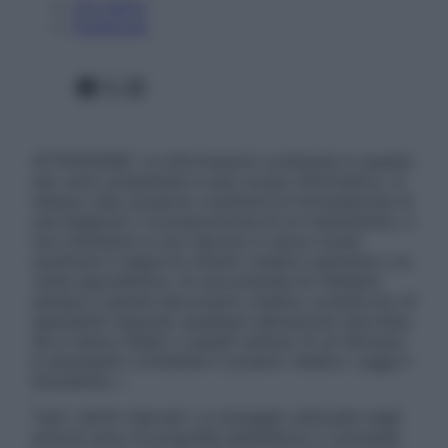
Chi siamo
Pubblicità
Facebook
X
Instagram
ATTENZIONE: Le informazioni contenute in questo
sito sono presentate a solo scopo informativo, in
nessun caso possono costituire la formulazione di
una diagnosi o la prescrizione di un trattamento, e
non intendono e non devono in alcun modo
sostituire il rapporto diretto medico-paziente o la
visita specialistica. Si raccomanda di chiedere
sempre il parere del proprio medico curante e/o di
specialisti riguardo qualsiasi indicazione riportata.
Se si hanno dubbi o quesiti sull’uso di un farmaco
è necessario contattare il proprio medico. Leggi il
Disclaimer »
Tutti i diritti riservati. Le immagini utilizzate negli
articoli sono di proprietà dell’editore o concesse