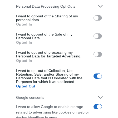
Personal Data Processing Opt Outs
This information may also be disclosed by us to third parties
on the IAB’s List of Downstream Participants that may further
I want to opt-out of the Sharing of my
disclose it to other third parties.
personal data.
Opted In
Please note that this website/app uses one or more Google
services and may gather and store information including but
I want to opt-out of the Sale of my
Personal Data.
not limited to your visit or usage behaviour. You may click to
Opted In
grant or deny consent to Google and its third-party tags to
use your data for below specified purposes in below Google
I want to opt-out of processing my
consent section.
Personal Data for Targeted Advertising.
Opted In
I want to opt-out of Collection, Use,
Retention, Sale, and/or Sharing of my
Personal Data that Is Unrelated with the
Purposes for which it was collected.
Opted Out
Google consents
I want to allow Google to enable storage
related to advertising like cookies on web or
device identifiers in apps.