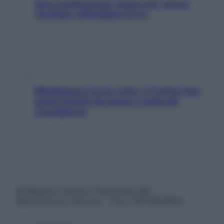
Aria condizionata: usala così, senza
rischiare raffreddore & Co.
Mindfulness tra le vette: a Cortina due
giorni lontani da stress e ansia da
smartphone
© Belpietro Edizioni Periodiche SRL –
Riproduzione riservata – P.Iva 13673600964