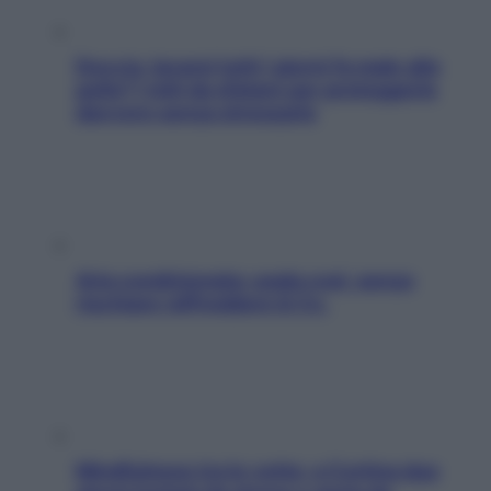
Doccia, lavarsi tutti i giorni fa male alla
pelle? I miti da sfatare per proteggerla
davvero senza stressarla
Aria condizionata: usala così, senza
rischiare raffreddore & Co.
Mindfulness tra le vette: a Cortina due