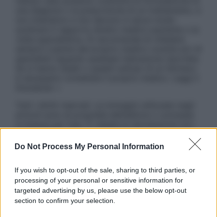
nessun caso possono costituire la formulazione di
una diagnosi o la prescrizione di un trattamento, e
non intendono e non devono in alcun modo
sostituire il rapporto diretto medico-paziente o la
visita specialistica. Si raccomanda di chiedere
sempre il parere del proprio medico curante e/o di
specialisti riguardo qualsiasi indicazione riportata.
Se si hanno dubbi o quesiti sull’uso di un farmaco
è necessario contattare il proprio medico. Leggi il
Disclaimer »
Tutti i diritti riservati. Le immagini utilizzate negli
articoli sono di proprietà dell’editore o concesse
in licenza per l’uso. È vietata la riproduzione non
autorizzata.
Do Not Process My Personal Information
If you wish to opt-out of the sale, sharing to third parties, or
Informativa
processing of your personal or sensitive information for
Privacy Policy
targeted advertising by us, please use the below opt-out
Cookie Policy
section to confirm your selection.
Note Legali
Preferenze Privacy