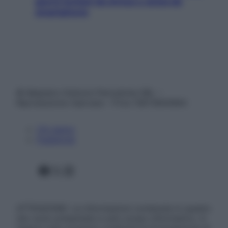
giorni lontani da stress e ansia da
smartphone
© Belpietro Edizioni Periodiche SRL –
Riproduzione riservata – P.Iva 13673600964
Chi siamo
Pubblicità
Facebook
X
Instagram
ATTENZIONE: Le informazioni contenute in questo
sito sono presentate a solo scopo informativo, in