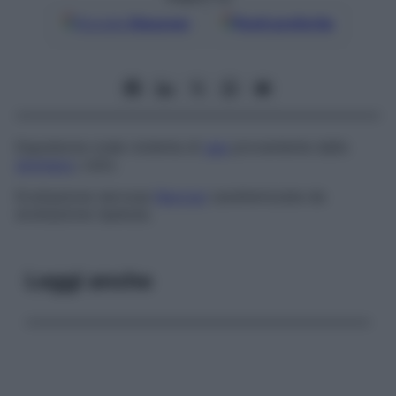
Google
Discover
Fonti preferite
Espulsione orale violenta di
gas
proveniente dallo
stomaco
; rutto.
Eruttazione nervosa
Nevrosi
caratterizzata da
eruttazione ripetuta.
Leggi anche