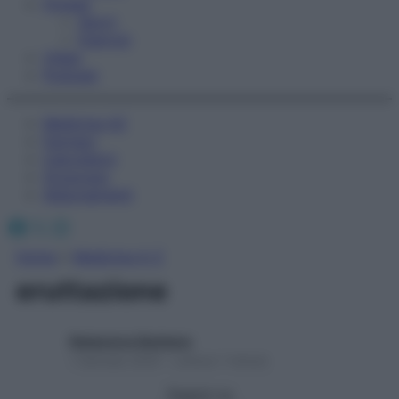
Fitness
Sport
Esercizi
Video
Podcast
Medicina AZ
Farmaci
Calcolatori
Oroscopo
Abbonamenti
Facebook
X
Instagram
Home
»
Medicina A-Z
eruttazione
Redazione Starbene
1 Gennaio 2025 – Lettura 1 minuto
Seguici su