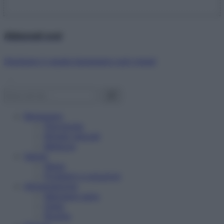
Abbonati ora!
Starbene ti regala benessere ogni mese!
Benessere
Psicologia
Rimedi naturali
Bellezza
Salute
News
Problemi e soluzioni
Alimentazione
Mangiare sano
Diete
Ricette