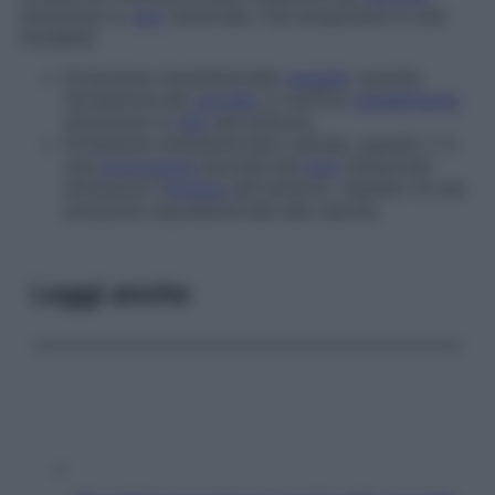
attraverso lo
iato
tentoriale. Può presentarsi in due
modalità:
Erniazione transtentoriale
caudale
, quando
l’erniazione del
cervello
si verifica
caudalmente
,
attraverso lo
iato
del tentorio;
Erniazione transtentoriale rostrale, quando c’ è
una
protrusione
parziale del
lobo
temporale
attraverso l’
incisura
del tentorio, risultato di una
pressione sopratentoriale alla nascita.
Leggi anche