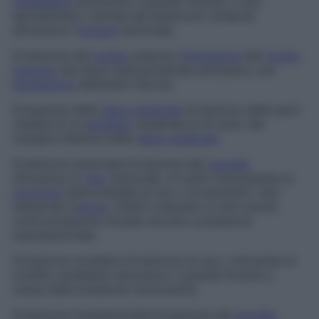
cerebellare
attraverso il grande forame, o uno
spostamento rostrale dei peduncoli cerebrali
attraverso l’
incisura
tentoriale.
Erniazione del
nucleo
polposo
Protrusione
del
nucleo
polposo
del disco intervertebrale attraverso una
lacerazione
dell’anello fibroso.
Erniazione della
falce cerebrale
Erniazione delle parti
mediali di un
emisfero
cerebrale al di sotto del
margine inferiore della
falce cerebrale
.
Erniazione tentoriale
Erniazione del
cervello
attraverso lo
iato
tentoriale, di solito interessante la
porzione
inferomediale di uno o di entrambi i lobi
temporali (l’
uncus
, infatti il disturbo è noto anche
come
erniazione uncale
) dovuta a pressione
sopratentoriale.
Erniazione tonsillare
Erniazione di una o entrambe le
tonsille cerebellari attraverso il grande forame a
causa della pressione intracranica.
Erniazione transtentoriale
Erniazione del
cervello