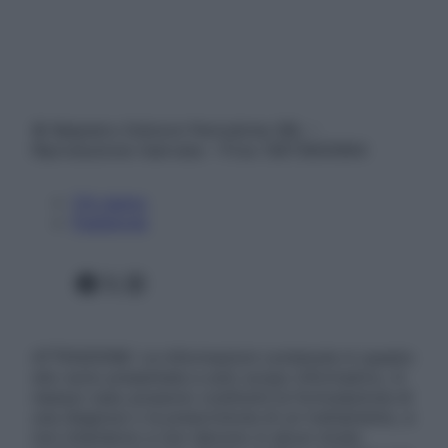
© Belpietro Edizioni Periodiche SRL –
Riproduzione riservata – P.Iva 13673600964
Chi siamo
Pubblicità
Facebook
X
Instagram
ATTENZIONE: Le informazioni contenute in questo
sito sono presentate a solo scopo informativo, in
nessun caso possono costituire la formulazione di
una diagnosi o la prescrizione di un trattamento, e
non intendono e non devono in alcun modo