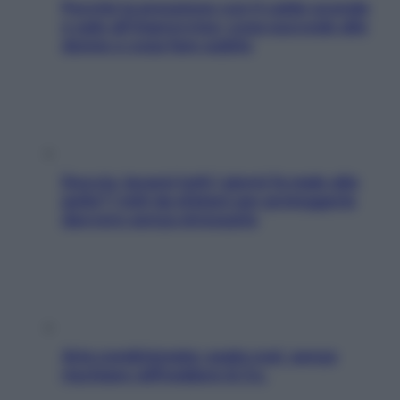
Perché la pressione con il caldo scende
e sale all’improvviso: cosa succede alle
donne e cosa fare subito
Doccia, lavarsi tutti i giorni fa male alla
pelle? I miti da sfatare per proteggerla
davvero senza stressarla
Aria condizionata: usala così, senza
rischiare raffreddore & Co.