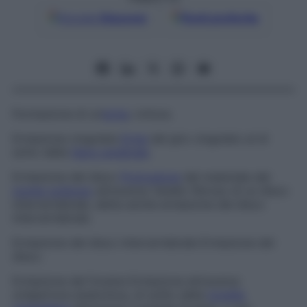
Google
Discover
Fonti preferite
Formazione di un’
ernia
; rottura.
Erniazione cingolata
Ernia
del giro cingolato al di
sotto della
falce cerebrale
.
Erniazione del disco
Protrusione
del materiale del
nucleo polposo
attraverso l’anello fibroso di un disco
intervertebrale, detta anche
erniazione del disco
intervertebrale
.
Erniazione del disco intervertebrale
Erniazione del
disco.
Erniazione del forame
Erniazione attraverso
un’apertura anatomica, di solito della
tonsilla