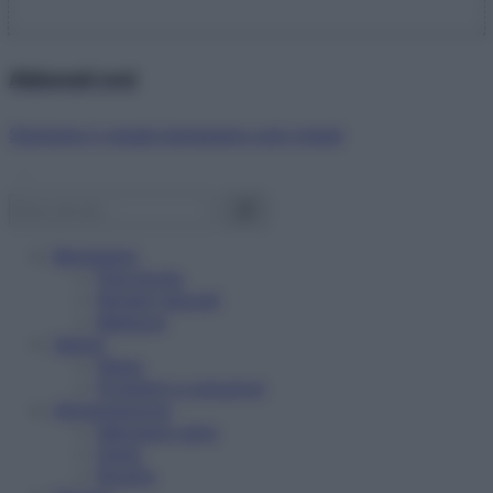
Abbonati ora!
Starbene ti regala benessere ogni mese!
Benessere
Psicologia
Rimedi naturali
Bellezza
Salute
News
Problemi e soluzioni
Alimentazione
Mangiare sano
Diete
Ricette