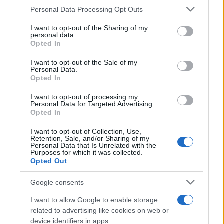
Personal Data Processing Opt Outs
This information may also be disclosed by us to third parties
on the IAB’s List of Downstream Participants that may further
I want to opt-out of the Sharing of my
disclose it to other third parties.
personal data.
Opted In
Please note that this website/app uses one or more Google
services and may gather and store information including but
I want to opt-out of the Sale of my
Personal Data.
not limited to your visit or usage behaviour. You may click to
Opted In
grant or deny consent to Google and its third-party tags to
use your data for below specified purposes in below Google
I want to opt-out of processing my
consent section.
Personal Data for Targeted Advertising.
Opted In
I want to opt-out of Collection, Use,
Retention, Sale, and/or Sharing of my
Personal Data that Is Unrelated with the
Purposes for which it was collected.
Opted Out
Google consents
I want to allow Google to enable storage
related to advertising like cookies on web or
device identifiers in apps.