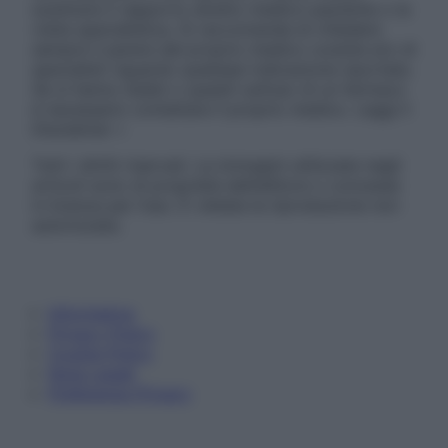
sostituire il rapporto diretto medico-paziente o la
visita specialistica. Si raccomanda di chiedere
sempre il parere del proprio medico curante e/o di
specialisti riguardo qualsiasi indicazione riportata.
Se si hanno dubbi o quesiti sull’uso di un farmaco
è necessario contattare il proprio medico. Leggi il
Disclaimer »
Tutti i diritti riservati. Le immagini utilizzate negli
articoli sono di proprietà dell’editore o concesse
in licenza per l’uso. È vietata la riproduzione non
autorizzata.
Informativa
Privacy Policy
Cookie Policy
Note Legali
Preferenze Privacy