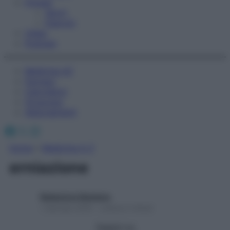
Fitness
Sport
Esercizi
Video
Podcast
Medicina AZ
Farmaci
Calcolatori
Oroscopo
Abbonamenti
Facebook
X
Instagram
Home
»
Medicina A-Z
erniazione
Redazione Starbene
1 Gennaio 2025 – Lettura 2 minuti
Seguici su