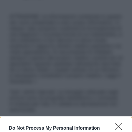
ATTENZIONE: Le informazioni contenute in questo
sito sono presentate a solo scopo informativo, in
nessun caso possono costituire la formulazione di
una diagnosi o la prescrizione di un trattamento, e
non intendono e non devono in alcun modo
sostituire il rapporto diretto medico-paziente o la
visita specialistica. Si raccomanda di chiedere
sempre il parere del proprio medico curante e/o di
specialisti riguardo qualsiasi indicazione riportata.
Se si hanno dubbi o quesiti sull’uso di un farmaco
è necessario contattare il proprio medico. Leggi il
Disclaimer »
Tutti i diritti riservati. Le immagini utilizzate negli
articoli sono di proprietà dell’editore o concesse
in licenza per l’uso. È vietata la riproduzione non
autorizzata.
Do Not Process My Personal Information