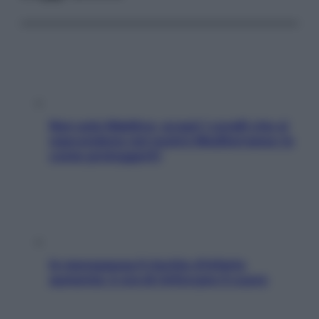
Non solo Maldive: scopri i coralli che si
nascondono nel nostro Mediterraneo (e
come proteggerli)
In menopausa il rischio d’infarto
aumenta: è ora di rinforzare il cuore