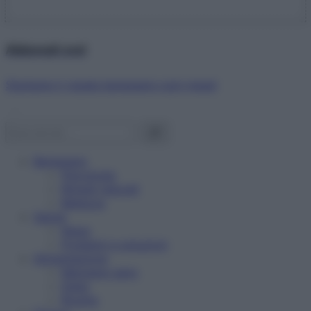
Abbonati ora!
Starbene ti regala benessere ogni mese!
Benessere
Psicologia
Rimedi naturali
Bellezza
Salute
News
Problemi e soluzioni
Alimentazione
Mangiare sano
Diete
Ricette