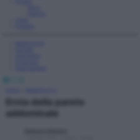
Fitness
Sport
Esercizi
Video
Podcast
Medicina AZ
Farmaci
Calcolatori
Oroscopo
Abbonamenti
Facebook
X
Instagram
Home
»
Medicina A-Z
Ernia della parete
addominale
Redazione Starbene
1 Gennaio 2025 – Lettura 1 minuto