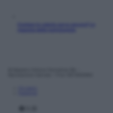
Contare le calorie serve ancora? La
risposta della nutrizionista
© Belpietro Edizioni Periodiche SRL –
Riproduzione riservata – P.Iva 13673600964
Chi siamo
Pubblicità
Facebook
X
Instagram