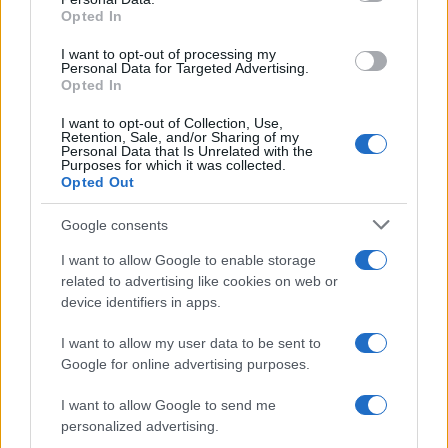
not limited to your visit or usage behaviour. You may click to
Opted In
grant or deny consent to Google and its third-party tags to
use your data for below specified purposes in below Google
I want to opt-out of processing my
consent section.
Personal Data for Targeted Advertising.
Opted In
I want to opt-out of Collection, Use,
Retention, Sale, and/or Sharing of my
Personal Data that Is Unrelated with the
Purposes for which it was collected.
Opted Out
Google consents
I want to allow Google to enable storage
related to advertising like cookies on web or
device identifiers in apps.
I want to allow my user data to be sent to
Google for online advertising purposes.
I want to allow Google to send me
personalized advertising.