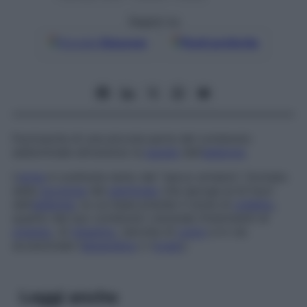
Seguici su
Google
Discover
Fonti preferite
Fuoriuscita di una piccola parte del contenuto
addominale attraverso la
parete
dell’
addome
.
L’
ernia
è costituita tanto dal “sacco erniario”, formato
dalla
porzione
del
peritoneo
che sporge al di fuori
dell’
addome
, la cui base prende il nome di
colletto
,
quanto dal suo contenuto viscerale (frammenti di
omento
, di
intestino
, talvolta di
colon
e in via
eccezionale l’
appendice
o l’
ovaio
).
Leggi anche