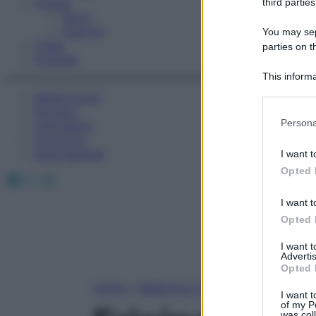
Fitness
third parties
Sport
Esercizi
You may sepa
Video
parties on t
Podcast
This informa
Participants
Medicina AZ
Farmaci
Please note
Persona
Calcolatori
information 
Oroscopo
deny consent
Abbonamenti
I want t
in below Go
Opted 
Facebook
X
Instagram
I want t
Opted 
I want 
Advertis
Opted 
Home
»
Medicina A-Z
I want t
of my P
was col