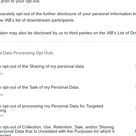
 prior to your opt-out.
rately opt-out of the further disclosure of your personal information by
he IAB’s list of downstream participants.
tion may also be disclosed by us to third parties on the IAB’s List of 
 that may further disclose it to other third parties.
 that this website/app uses one or more Google services and may gath
l Data Processing Opt Outs
including but not limited to your visit or usage behaviour. You may click 
 to Google and its third-party tags to use your data for below specifi
o opt-out of the Sharing of my personal data.
ogle consent section.
In
o opt-out of the Sale of my Personal Data.
In
to opt-out of processing my Personal Data for Targeted
ing.
In
o opt-out of Collection, Use, Retention, Sale, and/or Sharing
ersonal Data that Is Unrelated with the Purposes for which it
lected.