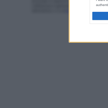
articolari e reazioni linfonodali. Il tratta
authenti
L’affezione è generalmente locale, ma po
setticemico o a un’
endocardite
(
infiamma