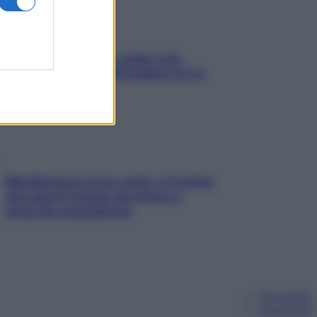
Aria condizionata: usala così,
senza rischiare raffreddore & Co.
Mindfulness tra le vette: a Cortina
due giorni lontani da stress e
ansia da smartphone
Chi siamo
Pubblicità