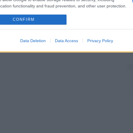
mento si avvale degli
antibiotici
(penicilline, macrolidi).
cation functionality and fraud prevention, and other user protection.
ssono manifestarsi forme gravi associate a uno stato
zione
dell’
endocardio
di origine infettiva).
CONFIRM
Data Deletion
Data Access
Privacy Policy