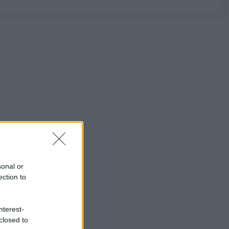
sonal or
ection to
nterest-
closed to