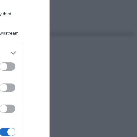
 third
Downstream
er and store
to grant or
ed purposes