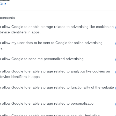
Out
consents
o allow Google to enable storage related to advertising like cookies on
Le
evice identifiers in apps.
ti preferite
o allow my user data to be sent to Google for online advertising
s.
to allow Google to send me personalized advertising.
o allow Google to enable storage related to analytics like cookies on
evice identifiers in apps.
che come
erisipeloide di Baker-Rosenbach
. È
iopathiae
, che negli animali provoca la
malattia
o allow Google to enable storage related to functionality of the website
 si manipola la carne di animali contaminati, il
verso una
ferita
, per questo la
malattia
colpisce con
 e pescivendoli. Questa
dermatite
si manifesta come
o allow Google to enable storage related to personalization.
re
rosso violaceo, che colpisce una
mano
o un
dito
braccio
, ed è talvolta associata a febbre, dolori
o allow Google to enable storage related to security, including