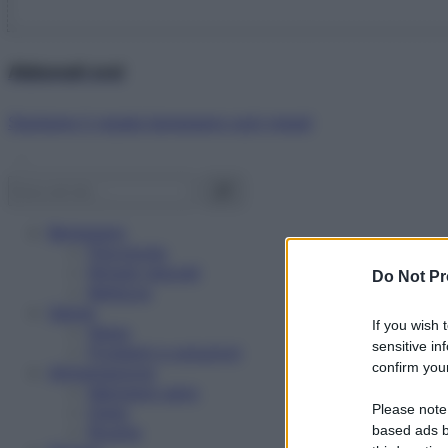
Abbonati ora!
Starbene ti regala benessere ogni mese!
Benessere
Psicologia
Rimedi naturali
Do Not Pr
Bellezza
Salute
If you wish 
News
sensitive in
Problemi e soluzioni
confirm your
Alimentazione
Mangiare sano
Please note
Diete
Ricette
based ads b