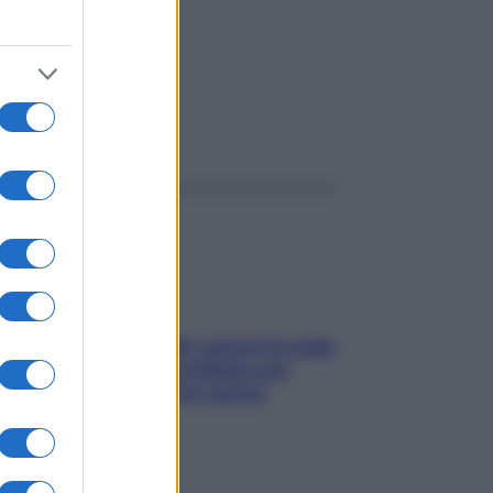
ggi anche
Doccia, lavarsi tutti i giorni fa male
alla pelle? I miti da sfatare per
proteggerla davvero senza
stressarla