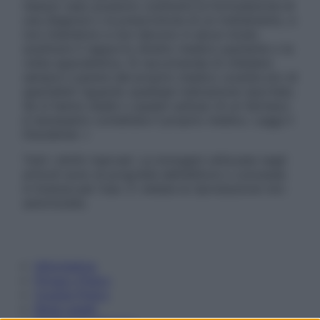
nessun caso possono costituire la formulazione di
una diagnosi o la prescrizione di un trattamento, e
non intendono e non devono in alcun modo
sostituire il rapporto diretto medico-paziente o la
visita specialistica. Si raccomanda di chiedere
sempre il parere del proprio medico curante e/o di
specialisti riguardo qualsiasi indicazione riportata.
Se si hanno dubbi o quesiti sull’uso di un farmaco
è necessario contattare il proprio medico. Leggi il
Disclaimer »
Tutti i diritti riservati. Le immagini utilizzate negli
articoli sono di proprietà dell’editore o concesse
in licenza per l’uso. È vietata la riproduzione non
autorizzata.
Informativa
Privacy Policy
Cookie Policy
Note Legali