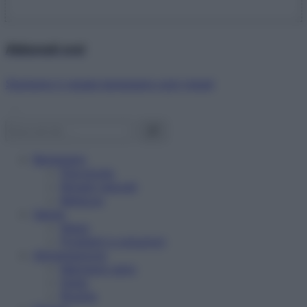
Abbonati ora!
Starbene ti regala benessere ogni mese!
Benessere
Psicologia
Rimedi naturali
Bellezza
Salute
News
Problemi e soluzioni
Alimentazione
Mangiare sano
Diete
Ricette