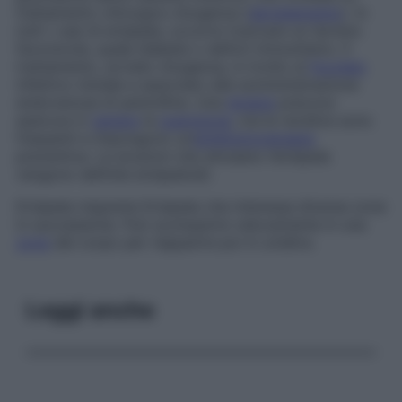
trattamento chirurgico d’urgenza (
sbrigliamento
). In
tutti i casi di erisipela, occorre ricercare un terreno
favorevole, quale diabete o deficit immunitario. Il
trattamento, avviato d’urgenza, è rivolto al
focolaio
infettivo iniziale e associato alla somministrazione
endovenosa di penicillina. Una
terapia
precoce
assicura in
genere
la
guarigione
, ma le recidive sono
frequenti e impongono un’
antibioticoterapia
preventiva. Le eruzioni che simulano l’erisipela
vengono definite erisipeloidi.
Erisipela migrante
Erisipela che interessa diverse zone
in successione. Può scomparire velocemente in una
zona
del corpo per riapparire poi in un’altra.
Leggi anche