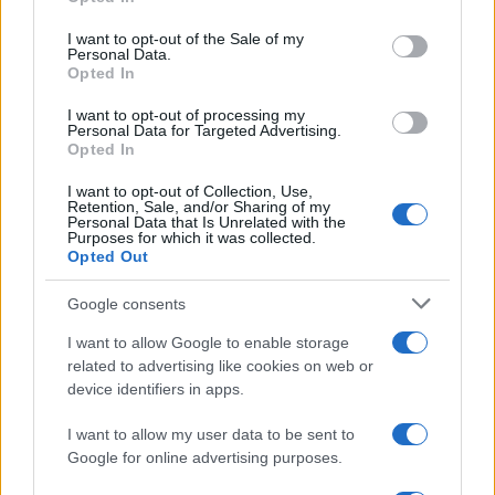
Please note that this website/app uses one or more Google
services and may gather and store information including but
I want to opt-out of the Sale of my
Personal Data.
not limited to your visit or usage behaviour. You may click to
Opted In
grant or deny consent to Google and its third-party tags to
use your data for below specified purposes in below Google
I want to opt-out of processing my
consent section.
Personal Data for Targeted Advertising.
Opted In
I want to opt-out of Collection, Use,
Retention, Sale, and/or Sharing of my
Personal Data that Is Unrelated with the
Purposes for which it was collected.
Opted Out
Google consents
I want to allow Google to enable storage
related to advertising like cookies on web or
device identifiers in apps.
I want to allow my user data to be sent to
Google for online advertising purposes.