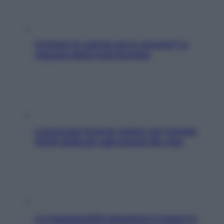
Contare le calorie serve ancora? La
risposta della nutrizionista
L’oroscopo food di Jupiter per l’estate
2026 dedicato agli amanti del cibo
La trappola della dopamina ti segue in