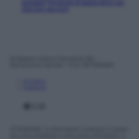
spiaggia? Strategie di digital detox per
staccare davvero
© Belpietro Edizioni Periodiche SRL –
Riproduzione riservata – P.Iva 13673600964
Chi siamo
Pubblicità
Facebook
X
Instagram
ATTENZIONE: Le informazioni contenute in questo
sito sono presentate a solo scopo informativo, in