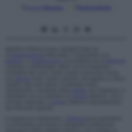
Google
Discover
Fonti preferite
Malattia infettiva acuta, caratterizzata da
un’
infiammazione
della pelle. È imputabile a un
batterio
, lo
streptococco
, proveniente da un’
infezione
cutanea o rinofaringea, detta “porta d’ingresso”.
L’erisipela del volto, molto acuta e dolorosa, forma
una
placca
rossa, calda e gonfia, che appare in rilievo
rispetto alla cute sana e si estende molto
rapidamente. L’erisipela della
gamba
, più frequente, si
manifesta con un aumento di
volume
dell’arto, che si
arrossa, associato a
dolore
, febbre e ingrossamento
dei linfonodi inguinali.
In assenza di trattamento, l’
infezione
può estendersi
in profondità, portando a sviluppare un’affezione
gravissima detta
cellulite infettiva
, che richiede un