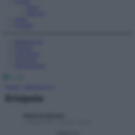
Fitness
Sport
Esercizi
Video
Podcast
Medicina AZ
Farmaci
Calcolatori
Oroscopo
Abbonamenti
Facebook
X
Instagram
Home
»
Medicina A-Z
Erisipela
Redazione Starbene
1 Gennaio 2025 – Lettura 1 minuto
Seguici su