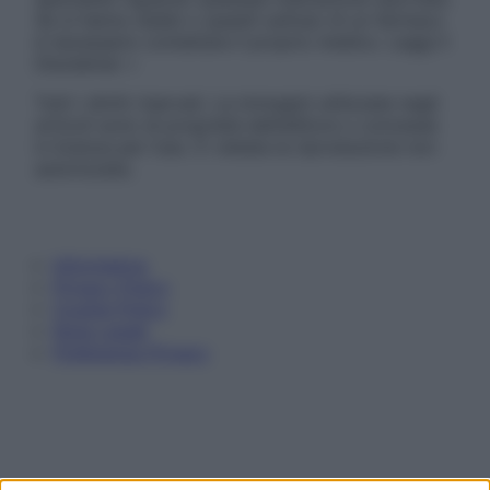
Se si hanno dubbi o quesiti sull’uso di un farmaco
è necessario contattare il proprio medico. Leggi il
Disclaimer »
Tutti i diritti riservati. Le immagini utilizzate negli
articoli sono di proprietà dell’editore o concesse
in licenza per l’uso. È vietata la riproduzione non
autorizzata.
Informativa
Privacy Policy
Cookie Policy
Note Legali
Preferenze Privacy