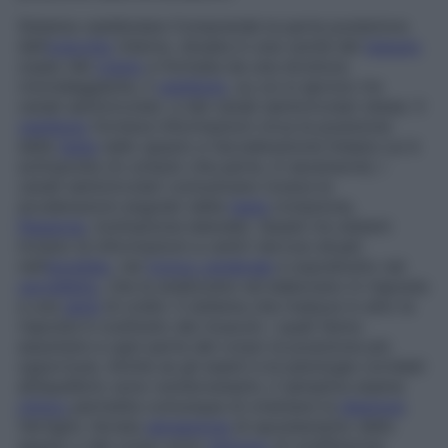
Sistema vestibolare
Comprende la parte posteriore
dell’
orecchio
interno, situata in una cavità del
tessuto
osseo del
cranio
e formata da una struttura
rotondeggiante, il
vestibolo
, su cui si aprono tre
canali semicircolari, e dai canali semicircolari stessi. Il
vestibolo
fornisce informazioni circa la posizione
della
testa
nello spazio e l’accelerazione lineare cui è
sottoposta (in un’auto che parte, in ascensore); i
canali semicircolari comunicano invece le
accelerazioni angolari della
testa
(rotazione,
flessione
, inclinazione laterale). Questi tre sistemi
inviano le informazioni a centri nervosi situati
nell’
encefalo
, nel
tronco cerebrale
e soprattutto nel
cervelletto
, che le analizzano ed elaborano in risposta
a una
serie
di ordini. Il sistema che traduce in atto la
risposta è costituito dai muscoli, i quali fanno
assumere a ogni parte del corpo la posizione più
opportuna. Anche se gli esami e le patologie correlati
all’equilibrio sono numerosissimi, il semplice esame
clinico
permette comunque di orientare la
diagnosi
.
Vertigini, l’errata
sensazione
di spostamento dello
spazio o del corpo sono
sintomo
di un’affezione