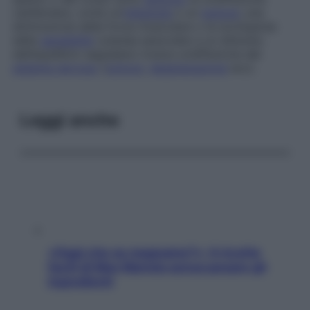
vestibolare, come un’
infezione
o un
tumore
; una
diminuzione della forza muscolare o la scomparsa
della
sensibilità
cutanea associate a un disturbo
dell’equilibrio segnalano invece un’affezione del
sistema nervoso
(
tumore
,
degenerazione
ecc).
Leggi anche
«Oggi che se magnamo?»: 4 ricette
facili di Max Mariola senza pesare gli
ingredienti