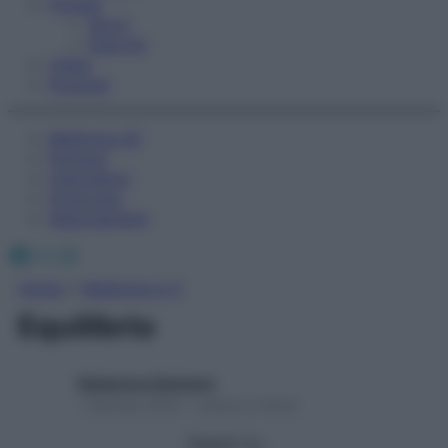
Fitness
Sport
Esercizi
Video
Podcast
Medicina AZ
Farmaci
Calcolatori
Oroscopo
Abbonamenti
Facebook
X
Instagram
Home
»
Medicina A-Z
Equilibrio
Redazione Starbene
1 Gennaio 2025 – Lettura 2 minuti
Seguici su