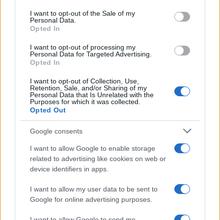
Please note that this website/app uses one or more Google
services and may gather and store information including but
I want to opt-out of the Sale of my
Personal Data.
not limited to your visit or usage behaviour. You may click to
Opted In
grant or deny consent to Google and its third-party tags to
use your data for below specified purposes in below Google
I want to opt-out of processing my
consent section.
Personal Data for Targeted Advertising.
Opted In
I want to opt-out of Collection, Use,
Retention, Sale, and/or Sharing of my
Personal Data that Is Unrelated with the
Purposes for which it was collected.
Opted Out
Google consents
I want to allow Google to enable storage
related to advertising like cookies on web or
device identifiers in apps.
I want to allow my user data to be sent to
Google for online advertising purposes.
I want to allow Google to send me