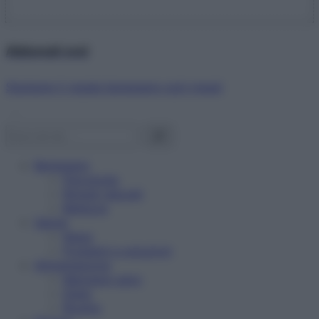
Abbonati ora!
Starbene ti regala benessere ogni mese!
Benessere
Psicologia
Rimedi naturali
Bellezza
Salute
News
Problemi e soluzioni
Alimentazione
Mangiare sano
Diete
Ricette