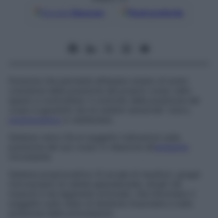
Google
Discover
Fonti preferite
Funzione che permette all’essere umano di avere
coscienza della posizione del proprio corpo nello
spazio e controllarla. Il controllo della posizione del
corpo è garantito da tre sistemi sensoriali: visivo,
propriocettivo
e vestibolare.
Sistema visivo
Dà al soggetto indicazioni sulla
posizione del suo corpo in relazione all’
ambiente
circostante.
Sistema propriocettivo
Si avvale di recettori, gruppi
microscopici di cellule specializzate, situati nei
muscoli e nei legamenti articolari, che informano il
soggetto sullo stato di tensione muscolare e sulla
posizione delle articolazioni.