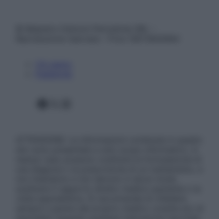
© Belpietro Edizioni Periodiche SRL –
Riproduzione riservata – P.Iva 13673600964
Chi siamo
Pubblicità
Facebook
X
Instagram
ATTENZIONE: Le informazioni contenute in questo
sito sono presentate a solo scopo informativo, in
nessun caso possono costituire la formulazione di
una diagnosi o la prescrizione di un trattamento, e
non intendono e non devono in alcun modo
sostituire il rapporto diretto medico-paziente o la
visita specialistica. Si raccomanda di chiedere
sempre il parere del proprio medico curante e/o di
specialisti riguardo qualsiasi indicazione riportata.